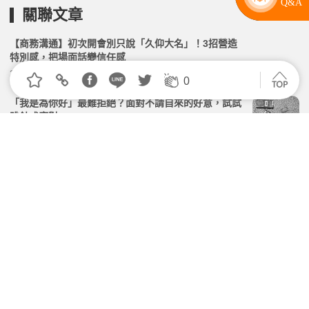
關聯文章
【商務溝通】初次開會別只說「久仰大名」！3招營造
特別感，把場面話變信任感
2026.04.28 | 104小編 | 1666觀看數
0
「我是為你好」最難拒絕？面對不請自來的好意，試試
跳針式應對
2026.02.16 | 104小編 | 2109觀看數
不敢主動發言、害怕被評價…如何擺脫「必須完美」的
心理圈套？
2026.06.28 | 104小編 | 1468觀看數
【生存術】「國王人馬」來了，我該走嗎？！
2026.02.11 | 104小編 | 2531觀看數
主管太忙，都沒時間聽你說？快速獲得回應的向上溝通
技巧