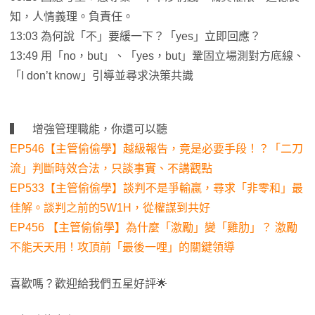
知，人情義理。負責任。
13:03 為何說「不」要緩一下？「yes」立即回應？
13:49 用「no，but」、「yes，but」鞏固立場測對方底線、
「I don’t know」引導並尋求決策共識
▍ 增強管理職能，你還可以聽
EP546【主管偷偷學】越級報告，竟是必要手段！？「二刀
流」判斷時效合法，只談事實、不講觀點
EP533【主管偷偷學】談判不是爭輸贏，尋求「非零和」最
佳解。談判之前的5W1H，從權謀到共好
EP456 【主管偷偷學】為什麼「激勵」變「雞肋」？ 激勵
不能天天用！攻頂前「最後一哩」的關鍵領導
喜歡嗎？歡迎給我們五星好評🌟