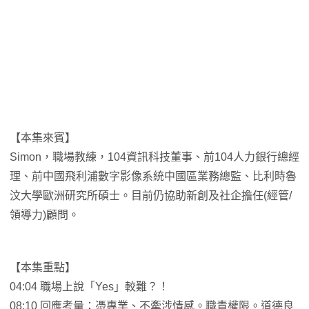
【本集來賓】
Simon，職場教練，104資訊科技董事、前104人力銀行總經
理、前中國飛利浦數字影像系統中國區業務總監、比利時魯
汶大學歐洲研究所碩士。目前仍協助新創及社企擔任(經管/
領導力)顧問。
【本集重點】
04:04 職場上說「Yes」較難？！
08:10 回應考量：憑專業、不牽涉情感。職責權限。道德良