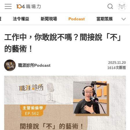
電
法令權益
新聞現場
Podcast
當期策展
工作中，你敢說不嗎？間接說「不」
的藝術！
2025.11.20
職涯診所Podcast
1614
次觀看