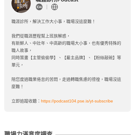
職涯診所，解決工作大小事，職場沒這麼難！
我們從職涯歷程幫上班族解惑，
有新鮮人、中壯年、中高齡的職場大小事，也有優秀特殊的
職人故事，
同時策畫【主管偷偷學】、【雇主品牌】、【粉絲敲碗】等
單元，
陪您度過職業倦怠的苦悶，走過轉職焦慮的徬徨，職場沒這
麼難！
立即追蹤收聽：
https://podcast104.pse.is/yt-subscribe
職場力滿意度調查