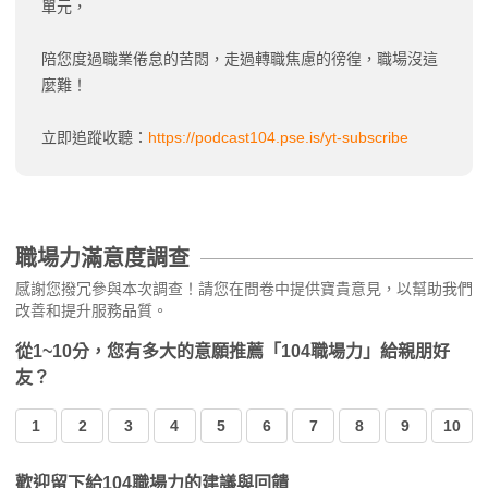
單元，
陪您度過職業倦怠的苦悶，走過轉職焦慮的徬徨，職場沒這
麼難！
立即追蹤收聽：
https://podcast104.pse.is/yt-subscribe
職場力滿意度調查
感謝您撥冗參與本次調查！請您在問卷中提供寶貴意見，以幫助我們
改善和提升服務品質。
從1~10分，您有多大的意願推薦「104職場力」給親朋好
友？
1
2
3
4
5
6
7
8
9
10
歡迎留下給104職場力的建議與回饋