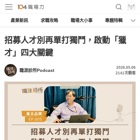
產業新訊
求職攻略
職場大小事
專題特輯
人
招募人才別再單打獨鬥，啟動「獵
才」四大關鍵
2026.05.06
職涯診所Podcast
2141
次觀看