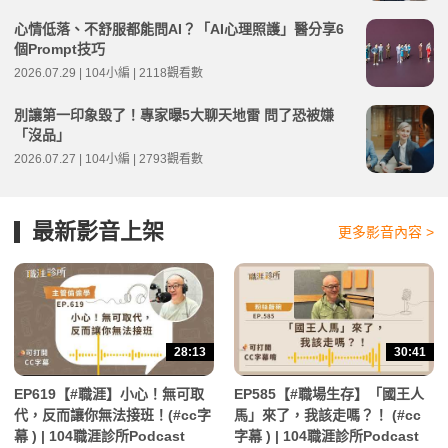
心情低落、不舒服都能問AI？「AI心理照護」醫分享6
個Prompt技巧
2026.07.29 | 104小編 | 2118觀看數
別讓第一印象毀了！專家曝5大聊天地雷 問了恐被嫌
「沒品」
2026.07.27 | 104小編 | 2793觀看數
最新影音上架
更多影音內容 >
28:13
30:41
EP619【#職涯】小心！無可取
EP585【#職場生存】「國王人
代，反而讓你無法接班！(#cc字
馬」來了，我該走嗎？！ (#cc
幕 ) | 104職涯診所Podcast
字幕 ) | 104職涯診所Podcast