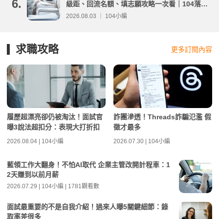
6.
級距、回流名額、填志願攻略一次看｜104落點
分析
2026.08.03 ｜ 104小編
求職攻略
更多訂閱內容
履歷超漂亮卻仍被淘汰！面試官
詐團滲透！Threads詐騙氾濫 假
曝3說法超扣分：表現大打折扣
徵才最多
2026.08.04 | 104小編
2026.07.30 | 104小編
藍領工作大翻身！不怕AI取代 企業主管改開計程車：1
2天賺到以前月薪
2026.07.29 | 104小編 | 1781觀看數
面試最重要的不是自我介紹！過來人曝5關鍵細節：錄
取率差很多