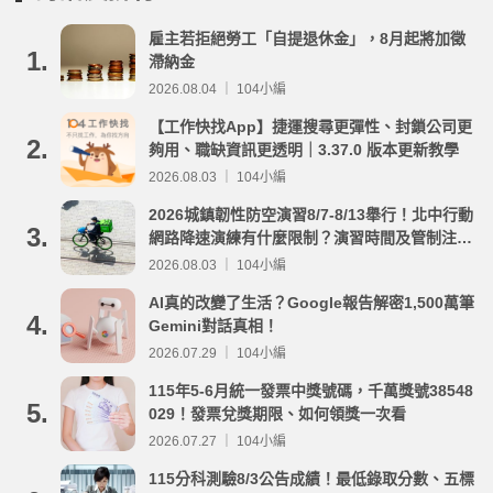
雇主若拒絕勞工「自提退休金」，8月起將加徵
1.
滯納金
2026.08.04 ｜ 104小編
【工作快找App】捷運搜尋更彈性、封鎖公司更
2.
夠用、職缺資訊更透明｜3.37.0 版本更新教學
2026.08.03 ｜ 104小編
2026城鎮韌性防空演習8/7-8/13舉行！北中行動
3.
網路降速演練有什麼限制？演習時間及管制注意
事項整理
2026.08.03 ｜ 104小編
AI真的改變了生活？Google報告解密1,500萬筆
4.
Gemini對話真相！
2026.07.29 ｜ 104小編
115年5-6月統一發票中獎號碼，千萬獎號38548
5.
029！發票兌獎期限、如何領獎一次看
2026.07.27 ｜ 104小編
115分科測驗8/3公告成績！最低錄取分數、五標