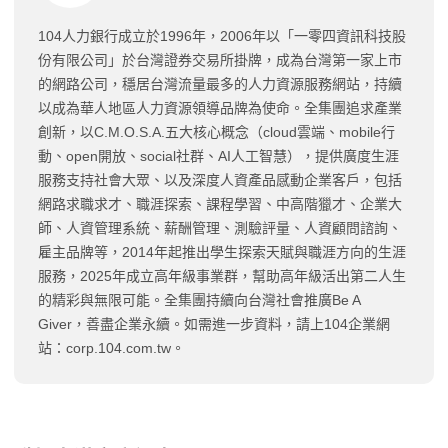
104人力銀行成立於1996年，2006年以「一零四資訊科技股
份有限公司」於台灣證券交易所掛牌，成為台灣第一家上市
的網路公司，穩居台灣流量最多的人力資源服務網站，持續
以成為華人地區人力資源領導品牌為使命。全集團追求產業
創新，以C.M.O.S.A.五大核心概念（cloud雲端、mobile行
動、open開放、social社群、AI人工智慧），提供廣度生涯
服務支持社會大眾、以及深度人資產品感動企業客戶，包括
網路求職求才、職涯探索、課程學習、中高階獵才、企業大
師、人資管理系統、薪酬管理、測驗評量、人資顧問諮詢、
雇主品牌等，2014年起推出學生探索天賦與職涯方向的生涯
服務，2025年成立高年級事業群，幫助高年級活出第二人生
的精彩與無限可能。全集團持續向台灣社會推廣Be A
Giver，善盡企業永續。如需進一步資料，請上104企業網
站：corp.104.com.tw。