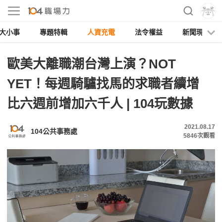
大小事
專題特輯
人資充電
法令權益
新聞現場
歐美大離職潮台灣上演？NOT
YET！每週騎驢找馬的求職者續增
比六週前增加六千人 | 104玩數據
2021.08.17
104公共事務處
5846
次觀看