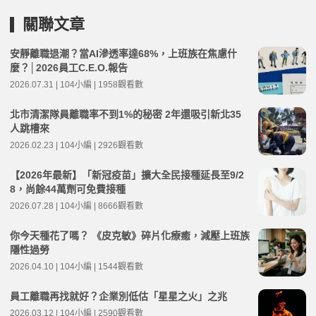
關聯文章
安靜離職退潮？當AI滲透率達68%，上班族在焦慮什
麼？│2026員工C.E.O.報告
2026.07.31 | 104小編 | 1958觀看數
北市清潔隊員離職率不到1%的秘密 2年還吸引新北35
人跳槽來
2026.02.23 | 104小編 | 2926觀看數
【2026年最新】「新冠疫苗」擴大全民接種延長至9/2
8，尚餘44萬劑可免費接種
2026.07.28 | 104小編 | 8666觀看數
你今天種花了嗎？ 《皮克敏》碎片化療癒，減壓上班族
隱性過勞
2026.04.10 | 104小編 | 1544觀看數
員工離職再找就好？企業別低估「星星之火」之兆
2026.03.12 | 104小編 | 2590觀看數