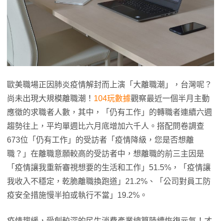
歐美職場正因肺炎疫情解封而上演「大離職潮」，台灣呢？
尚未出現大規模離職潮！
104玩數據
觀察最近一個半月主動
應徵的求職者人數，其中，「仍有工作」的轉職者連續六週
趨勢往上，平均單週比六月底增加六千人。搭配問卷調查
673位「仍有工作」的受訪者「疫情降級，您是否想離
職？」在離職意願較高的受訪者中，想離職的前三主因是
「疫情讓我重新審視想要的生活和工作」51.5%，「疫情讓
我收入不穩定，乾脆離職換跑道」21.2%、「公司對員工防
疫安全措施慢半拍或執行不當」19.2%。
疫情趨緩，受創較深的民生消費產業總算陸續恢復元氣！才