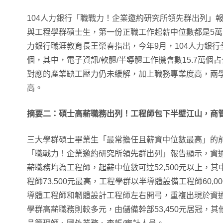
104人力銀行「職戰力！企業邀約研究所領先群出列」
與工程學群碩士生，第一份正職工作起薪中位數都是5萬元，
力銀行職涯教育長王榮春指出，今年9月，104人力銀行全
個，其中，電子資訊/軟體/半導體工作機會數15.7萬個
對應的產業缺工壓力仍未緩解，加上職務專業度高，兩
高。
摘要二：碩士高薪職務出列！工程師包下半壁江山，
三大學群碩士畢業生「最常擔任且薪資中位數最高」的前
「職戰力！企業邀約研究所領先群出列」報告顯示，資
薪職務均為工程師，起薪中位數可達52,500元以上，其
程師73,500元最高，工程學群以半導體設備工程師60,
導體工程師和韌體設計工程師左右開弓，重複出現於資
學群高薪職務則較多元，由儲備幹部53,450元居冠，