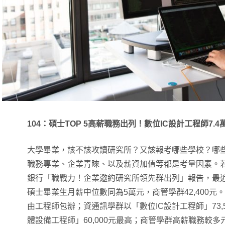
104：碩士TOP 5高薪職務出列！數位IC設計工程師7.
大學畢業，該不該攻讀研究所？又該報考哪些學校？哪
職務專業、企業青睞、以及薪資加值等都是考量因素。若
銀行「職戰力！企業邀約研究所領先群出列」報告，最
碩士畢業生月薪中位數同為5萬元，商管學群42,400
由工程師包辦；資通訊學群以「數位IC設計工程師」73,
體設備工程師」60,000元最高；商管學群高薪職務較多元