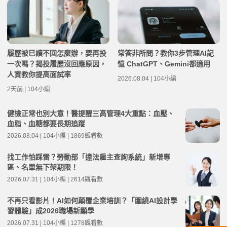
履歷被已讀不回怎麼辦，要再投
常答非所問？教你3步管理AI記
一次嗎？揭投履歷沒回應原因，
憶 ChatGPT、Gemini都適用
人資教你提高面試率
2026.08.04 | 104小編
2天前 | 104小編
健檢正常也別大意！醫提醒三高管理4大重點：血壓、
血脂、血糖都要長期追蹤
2026.08.04 | 104小編 | 1869觀看數
找工作怕踩雷？勞動部「違法雇主查詢系統」新增專
區、名單無下架期限！
2026.07.31 | 104小編 | 2614觀看數
不再只看影片！AI如何顛覆企業培訓？「圍繞AI設計學
習體驗」成2026職場新顯學
2026.07.31 | 104小編 | 1278觀看數