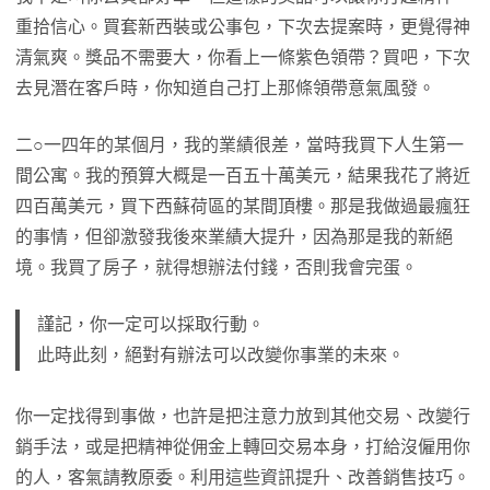
重拾信心。買套新西裝或公事包，下次去提案時，更覺得神
清氣爽。獎品不需要大，你看上一條紫色領帶？買吧，下次
去見潛在客戶時，你知道自己打上那條領帶意氣風發。
二○一四年的某個月，我的業績很差，當時我買下人生第一
間公寓。我的預算大概是一百五十萬美元，結果我花了將近
四百萬美元，買下西蘇荷區的某間頂樓。那是我做過最瘋狂
的事情，但卻激發我後來業績大提升，因為那是我的新絕
境。我買了房子，就得想辦法付錢，否則我會完蛋。
謹記，你一定可以採取行動。
此時此刻，絕對有辦法可以改變你事業的未來。
你一定找得到事做，也許是把注意力放到其他交易、改變行
銷手法，或是把精神從佣金上轉回交易本身，打給沒僱用你
的人，客氣請教原委。利用這些資訊提升、改善銷售技巧。