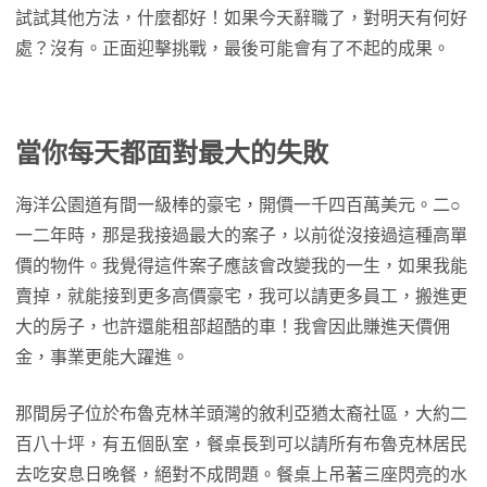
試試其他方法，什麼都好！如果今天辭職了，對明天有何好
處？沒有。正面迎擊挑戰，最後可能會有了不起的成果。
當你每天都面對最大的失敗
海洋公園道有間一級棒的豪宅，開價一千四百萬美元。二○
一二年時，那是我接過最大的案子，以前從沒接過這種高單
價的物件。我覺得這件案子應該會改變我的一生，如果我能
賣掉，就能接到更多高價豪宅，我可以請更多員工，搬進更
大的房子，也許還能租部超酷的車！我會因此賺進天價佣
金，事業更能大躍進。
那間房子位於布魯克林羊頭灣的敘利亞猶太裔社區，大約二
百八十坪，有五個臥室，餐桌長到可以請所有布魯克林居民
去吃安息日晚餐，絕對不成問題。餐桌上吊著三座閃亮的水