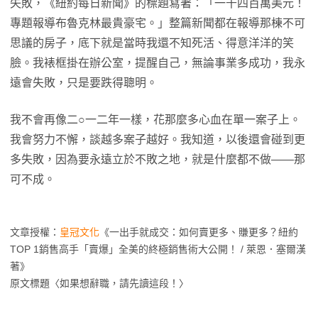
失敗，《紐約每日新聞》的標題寫著：「一千四百萬美元！
專題報導布魯克林最貴豪宅。」整篇新聞都在報導那棟不可
思議的房子，底下就是當時我還不知死活、得意洋洋的笑
臉。我裱框掛在辦公室，提醒自己，無論事業多成功，我永
遠會失敗，只是要跌得聰明。
我不會再像二○一二年一樣，花那麼多心血在單一案子上。
我會努力不懈，談越多案子越好。我知道，以後還會碰到更
多失敗，因為要永遠立於不敗之地，就是什麼都不做——那
可不成。
文章授權：
皇冠文化
《一出手就成交：如何賣更多、賺更多？紐約
TOP 1銷售高手「賣爆」全美的終極銷售術大公開！ / 萊恩．塞爾漢
著》
原文標題〈如果想辭職，請先讀這段！〉