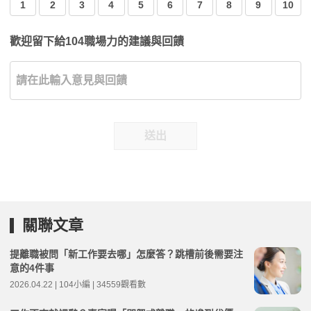
1
2
3
4
5
6
7
8
9
10
歡迎留下給104職場力的建議與回饋
送出
關聯文章
提離職被問「新工作要去哪」怎麼答？跳槽前後需要注
意的4件事
2026.04.22 | 104小編 | 34559觀看數