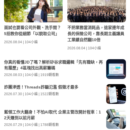
面試也要看公司外觀、洗手間？
不把業務當消耗品，這家連年成
5招教你從細節「以貌取公司」
長的保險公司，靠長期主義讓員
工業績自然翻10倍
2026.08.04 | 104小編
2026.08.04 | 104小編
你真的看懂JD了嗎？解析矽谷求職邏輯「先有職缺，再
有履歷」4區塊找出高薪籌碼
2026.08.03 | 104小編 | 1919觀看數
詐團滲透！Threads詐騙氾濫 假徵才最多
2026.07.30 | 104小編 | 1522觀看數
藍領工作大翻身！不怕AI取代 企業主管改開計程車：1
2天賺到以前月薪
2026.07.29 | 104小編 | 1788觀看數