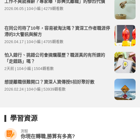
工作不爽就裸辭？專家曝「即興式離職」的慘烈代價
2026.06.05 | 104小編 | 4279觀看數
在同公司待了10年，容易被淘汰嗎？資深工作者職涯停
滯的3大警訊與解方
2026.04.17 | 104小編 | 4705觀看數
怕入錯行、挑錯公司會搞爛履歷？職涯真的有所謂的
「走錯路」嗎？
2天前 | 104小編 | 1504觀看數
想提離職很難開口？資深人資傳授5招好聚好散
2026.02.24 | 104小編 | 53939觀看數
學習資源
測驗
你現在轉職,勝算有多高?