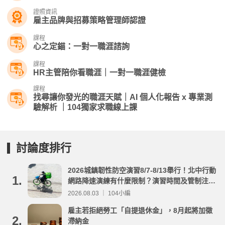
證照資訊
雇主品牌與招募策略管理師認證
課程
心之定錨：一對一職涯諮詢
課程
HR主管陪你看職涯｜一對一職涯健檢
課程
找尋讓你發光的職涯天賦｜AI 個人化報告 x 專業測
驗解析 ｜104獨家求職線上課
討論度排行
2026城鎮韌性防空演習8/7-8/13舉行！北中行動
1.
網路降速演練有什麼限制？演習時間及管制注意
事項整理
2026.08.03 ｜ 104小編
雇主若拒絕勞工「自提退休金」，8月起將加徵
2.
滯納金