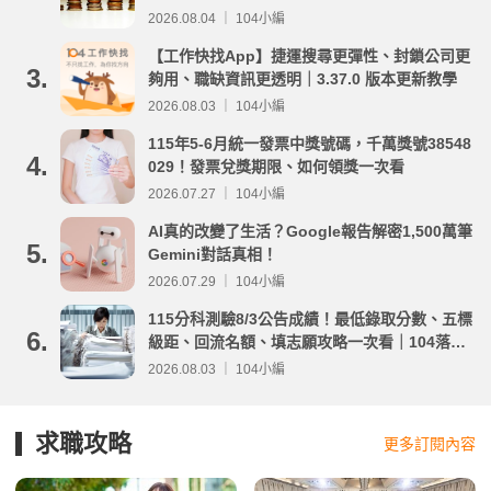
2026.08.04 ｜ 104小編
【工作快找App】捷運搜尋更彈性、封鎖公司更
3.
夠用、職缺資訊更透明｜3.37.0 版本更新教學
2026.08.03 ｜ 104小編
115年5-6月統一發票中獎號碼，千萬獎號38548
4.
029！發票兌獎期限、如何領獎一次看
2026.07.27 ｜ 104小編
AI真的改變了生活？Google報告解密1,500萬筆
5.
Gemini對話真相！
2026.07.29 ｜ 104小編
115分科測驗8/3公告成績！最低錄取分數、五標
6.
級距、回流名額、填志願攻略一次看｜104落點
分析
2026.08.03 ｜ 104小編
求職攻略
更多訂閱內容