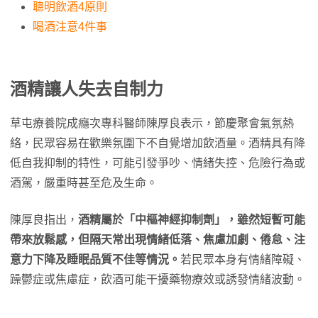
聰明飲酒4原則
喝酒注意4件事
酒精讓人失去自制力
草屯療養院成癮次專科醫師陳厚良表示，節慶聚會氣氛熱
絡，民眾容易在歡樂氛圍下不自覺增加飲酒量。酒精具有降
低自我抑制的特性，可能引發爭吵、情緒失控、危險行為或
酒駕，嚴重時甚至危及生命。
陳厚良指出，
酒精屬於「中樞神經抑制劑」，雖然短暫可能
帶來放鬆感，但隔天常出現情緒低落、焦慮加劇、倦怠、注
意力下降及睡眠品質不佳等情況。
若民眾本身有情緒障礙、
躁鬱症或焦慮症，飲酒可能干擾藥物療效或誘發情緒波動。