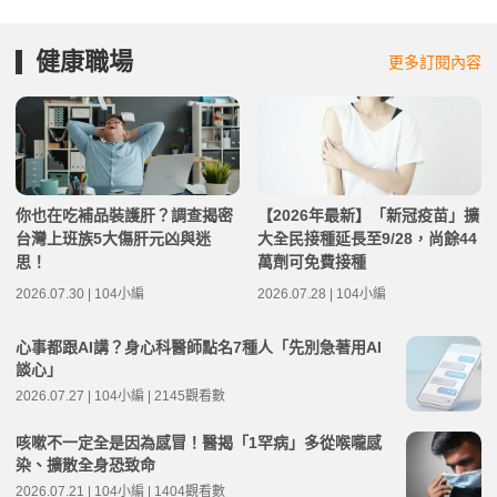
健康職場
更多訂閱內容
你也在吃補品裝護肝？調查揭密
【2026年最新】「新冠疫苗」擴
台灣上班族5大傷肝元凶與迷
大全民接種延長至9/28，尚餘44
思！
萬劑可免費接種
2026.07.30 | 104小編
2026.07.28 | 104小編
心事都跟AI講？身心科醫師點名7種人「先別急著用AI
談心」
2026.07.27 | 104小編 | 2145觀看數
咳嗽不一定全是因為感冒！醫揭「1罕病」多從喉嚨感
染、擴散全身恐致命
2026.07.21 | 104小編 | 1404觀看數