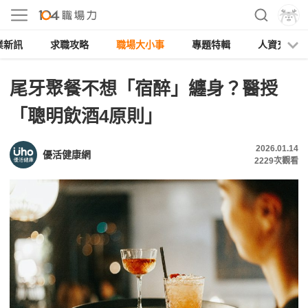
業新訊
求職攻略
職場大小事
專題特輯
人資充電
尾牙聚餐不想「宿醉」纏身？醫授
「聰明飲酒4原則」
2026.01.14
優活健康網
2229
次觀看