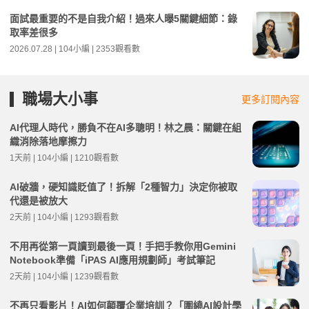
面試最重要的不是自我介紹！過來人曝5關鍵細節：錄
取率差很多
2026.07.28 | 104小編 | 2353觀看數
職場大小事
更多訂閱內容
AI代理人時代，勝負不在AI多聰明！林之晨：關鍵在組
織消除落地摩擦力
1天前 | 104小編 | 1210觀看數
AI破牆，硬知識貶值了！拆解「2種智力」決定你被取
代還是被放大
2天前 | 104小編 | 1293觀看數
不用再從第一頁讀到最後一頁！手把手教你用Gemini
Notebook準備「iPAS AI應用規劃師」考試筆記
2天前 | 104小編 | 1239觀看數
不再只看影片！AI如何顛覆企業培訓？「圍繞AI設計學