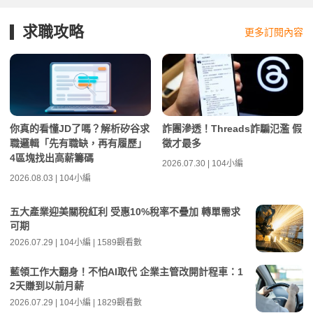
求職攻略
更多訂閱內容
你真的看懂JD了嗎？解析矽谷求
詐團滲透！Threads詐騙氾濫 假
職邏輯「先有職缺，再有履歷」
徵才最多
4區塊找出高薪籌碼
2026.07.30 | 104小編
2026.08.03 | 104小編
五大產業迎美關稅紅利 受惠10%稅率不疊加 轉單需求
可期
2026.07.29 | 104小編 | 1589觀看數
藍領工作大翻身！不怕AI取代 企業主管改開計程車：1
2天賺到以前月薪
2026.07.29 | 104小編 | 1829觀看數