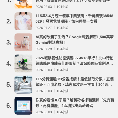
1.
夠用、職缺資訊更透明｜3.37.0 版本更新教學
2026.08.03 ｜ 104小編
115年5-6月統一發票中獎號碼，千萬獎號38548
2.
029！發票兌獎期限、如何領獎一次看
2026.07.27 ｜ 104小編
AI真的改變了生活？Google報告解密1,500萬筆
3.
Gemini對話真相！
2026.07.29 ｜ 104小編
2026城鎮韌性防空演習8/7-8/13舉行！北中行動
4.
網路降速演練有什麼限制？演習時間及管制注意
事項整理
2026.08.03 ｜ 104小編
115分科測驗8/3公告成績！最低錄取分數、五標
5.
級距、回流名額、填志願攻略一次看｜104落點
分析
2026.08.03 ｜ 104小編
你真的看懂JD了嗎？解析矽谷求職邏輯「先有職
6.
缺，再有履歷」4區塊找出高薪籌碼
2026.08.03 ｜ 104小編