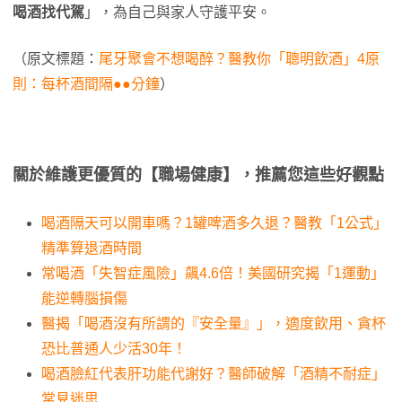
喝酒找代駕
」，為自己與家人守護平安。
（原文標題：
尾牙聚會不想喝醉？醫教你「聰明飲酒」4原
則：每杯酒間隔●●分鐘
）
關於維護更優質的【職場健康】，推薦您這些好觀點
喝酒隔天可以開車嗎？1罐啤酒多久退？醫教「1公式」
精準算退酒時間
常喝酒「失智症風險」飆4.6倍！美國研究揭「1運動」
能逆轉腦損傷
醫揭「喝酒沒有所謂的『安全量』」，適度飲用、貪杯
恐比普通人少活30年！
喝酒臉紅代表肝功能代謝好？醫師破解「酒精不耐症」
常見迷思