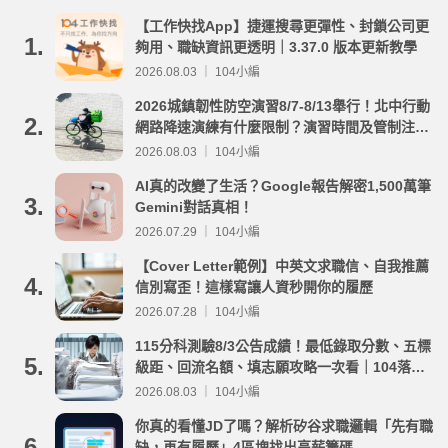
【工作快找App】捷運搜尋更彈性、封鎖公司更
1.
夠用、職缺資訊更透明｜3.37.0 版本更新教學
2026.08.03 ｜ 104小編
2026城鎮韌性防空演習8/7-8/13舉行！北中行動
2.
網路降速演練有什麼限制？演習時間及管制注意
事項整理
2026.08.03 ｜ 104小編
AI真的改變了生活？Google報告解密1,500萬筆
3.
Gemini對話真相！
2026.07.29 ｜ 104小編
【Cover Letter範例】中英文求職信、自我推薦
4.
信別寫歪！這樣寫讓人資秒開你的履歷
2026.07.28 ｜ 104小編
115分科測驗8/3公告成績！最低錄取分數、五標
5.
級距、回流名額、填志願攻略一次看｜104落點
分析
2026.08.03 ｜ 104小編
你真的看懂JD了嗎？解析矽谷求職邏輯「先有職
6.
缺，再有履歷」4區塊找出高薪籌碼