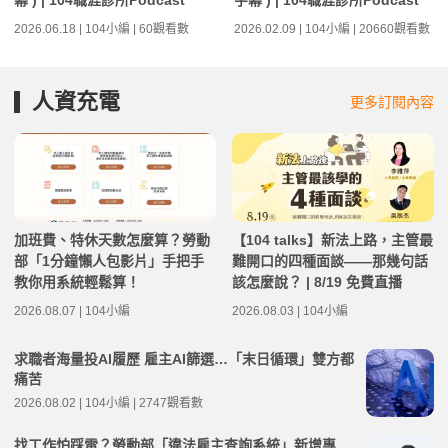
幕 ) | 104職涯診所Podcast
字幕 ) | 104職涯診所Podcast
2026.06.18 | 104小編 | 60觀看數
2026.02.09 | 104小編 | 20660觀看數
人資充電
更多訂閱內容
加班費、特休天數怎麼算？勞動
【104 talks】新法上路，主管最
部「1分鐘懶人包影片」手把手
難開口的四種面談——那幾句話
教你用系統輕鬆算！
該怎麼說？ | 8/19 免費直播
2026.08.07 | 104小編
2026.08.03 | 104小編
求職者海量投AI履歷 雇主AI篩選…「末日循環」雙方都
痛苦
2026.08.02 | 104小編 | 2747觀看數
找工作怕踩雷？勞動部「違法雇主查詢系統」新增專