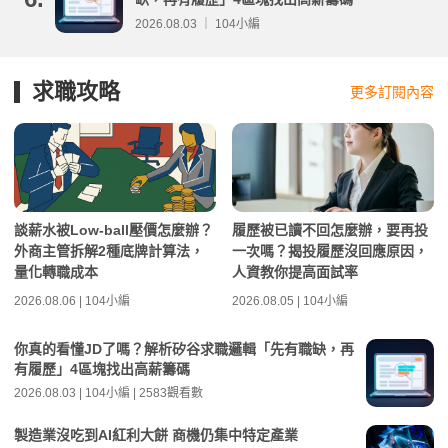
2026.08.03 ｜ 104小編
求職攻略
更多訂閱內容
談薪水被Low-ball壓價怎麼辦？
履歷被已讀不回怎麼辦，要再投
外商主管拆解2種底牌計算法，
一次嗎？揭投履歷沒回應原因，
量化轉職成本
人資教你提高面試率
2026.08.06 | 104小編
2026.08.05 | 104小編
你真的看懂JD了嗎？解析矽谷求職邏輯「先有職缺，再
有履歷」4區塊找出高薪籌碼
2026.08.03 | 104小編 | 2583觀看數
製造業沒吃到AI紅利大餅 商機仍集中特定產業