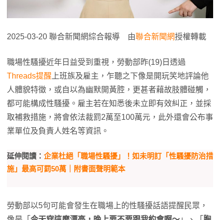
2025-03-20 聯合新聞網綜合報導 由
聯合新聞網
授權轉載
職場性騷擾近年日益受到重視，勞動部昨(19)日透過
Threads提醒
上班族及雇主，乍聽之下像是開玩笑地評論他
人體貌特徵，或自以為幽默開黃腔，更甚者藉故肢體碰觸，
都可能構成性騷擾。雇主若在知悉後未立即有效糾正，並採
取補救措施，將會依法裁罰2萬至100萬元，此外還會公布事
業單位及負責人姓名等資訊。
延伸閱讀：
企業杜絕「職場性騷擾」！如未明訂「性騷擾防治措
施」最高可罰50萬｜附書面聲明範本
勞動部以5句可能會發生在職場上的性騷擾話語提醒民眾，
像是「
今天穿這麼漂亮，晚上要不要跟我約會啊～
」、「
胸