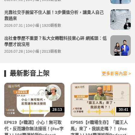
光靠社交手腕留不住人脈！3步價值分析，讓貴人自己
靠過來
2026.07.31 | 104小編 | 1920觀看數
出社會學歷不重要？私大女轉戰科技業心碎 網搖頭：低
學歷才說沒用
2026.07.28 | 104小編 | 2013觀看數
最新影音上架
更多影音內容 >
28:13
30:41
EP619【#職涯】小心！無可取
EP585【#職場生存】「國王人
代，反而讓你無法接班！(#cc字
馬」來了，我該走嗎？！ (#cc