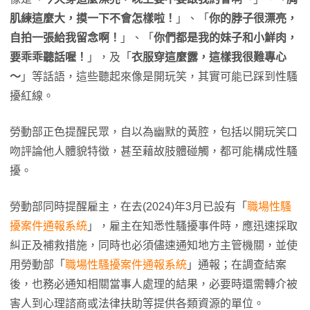
肌練這麼大，摸一下不會怎樣啦！
」、「
你的脖子很漂亮，
自拍一張給我留念啊！
」、「
你們都是我的妹子和小鮮肉，
要乖乖聽話喔！
」，及「
衣服穿這麼露，這樣我很難專心
～
」等話語，這些聽起來像是開玩笑，其實可能已踩到性騷
擾紅線。
勞動部正色提醒民眾，自以為幽默的黃腔，包括以開玩笑口
吻評論他人體貌特徵，甚至藉故肢體碰觸，都可能構成性騷
擾。
勞動部同時提醒雇主，在去(2024)年3月已設有「
職場性騷
擾案件通報系統
」，雇主在知悉性騷擾事件時，應迅速採取
糾正及補救措施，同時也必須儘速通知地方主管機關，並使
用勞動部「
職場性騷擾案件通報系統
」通報；在調查結案
後，也務必通知相關當事人處理的結果，必要時還需轉介被
害人到心理諮商或法律扶助等提供各類資源的單位。