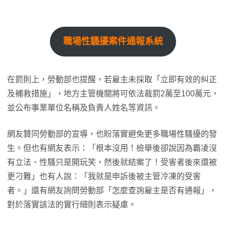
職場性騷擾案件通報系統
在罰則上，勞動部也提醒，若雇主未採取「立即有效的糾正
及補救措施」，地方主管機關將可依法裁罰2萬至100萬元，
並公布事業單位名稱及負責人姓名等資訊。
網友贊同勞動部的宣導，也盼落實避免更多職場性騷擾的發
生。但也有網友表示：「根本沒用！檢舉後卻說因為霸凌沒
有立法、性騷只是開玩笑，然後就結案了！受害者後來還被
更刁難」也有人說：「我就是申訴後被主管冷凍的受害
者。」還有網友詢問勞動部「怎麼查詢雇主是否有通報」，
對於落實該法的實行細則表示疑慮。