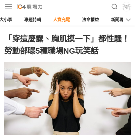
大小事
專題特輯
人資充電
法令權益
新聞現場
「穿這麼露、胸肌摸一下」都性騷！
勞動部曝5種職場NG玩笑話