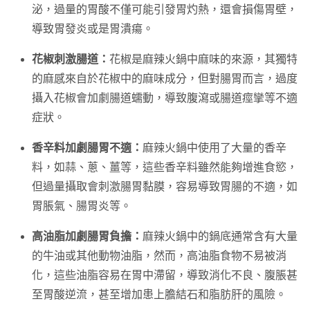
泌，過量的胃酸不僅可能引發胃灼熱，還會損傷胃壁，
導致胃發炎或是胃潰瘍。
花椒刺激腸道：
花椒是麻辣火鍋中麻味的來源，其獨特
的麻感來自於花椒中的麻味成分，但對腸胃而言，過度
攝入花椒會加劇腸道蠕動，導致腹瀉或腸道痙攣等不適
症狀。
香辛料加劇腸胃不適：
麻辣火鍋中使用了大量的香辛
料，如蒜、蔥、薑等，這些香辛料雖然能夠增進食慾，
但過量攝取會刺激腸胃黏膜，容易導致胃腸的不適，如
胃脹氣、腸胃炎等。
高油脂加劇腸胃負擔：
麻辣火鍋中的鍋底通常含有大量
的牛油或其他動物油脂，然而，高油脂食物不易被消
化，這些油脂容易在胃中滯留，導致消化不良、腹脹甚
至胃酸逆流，甚至增加患上膽結石和脂肪肝的風險。