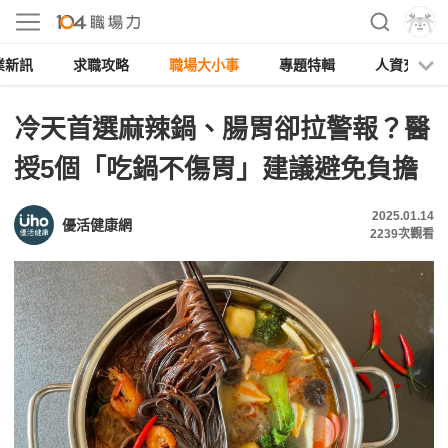
業新訊
求職攻略
職場大小事
專題特輯
人資充電
冷天首選麻辣鍋、腸胃卻拉警報？醫
授5個「吃鍋不傷胃」建議避免負擔
2025.01.14
優活健康網
2239
次觀看