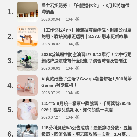
雇主若拒絕勞工「自提退休金」，8月起將加徵
1.
滯納金
2026.08.04 ｜ 104小編
【工作快找App】捷運搜尋更彈性、封鎖公司更
2.
夠用、職缺資訊更透明｜3.37.0 版本更新教學
2026.08.03 ｜ 104小編
2026城鎮韌性防空演習8/7-8/13舉行！北中行動
3.
網路降速演練有什麼限制？演習時間及管制注意
事項整理
2026.08.03 ｜ 104小編
AI真的改變了生活？Google報告解密1,500萬筆
4.
Gemini對話真相！
2026.07.29 ｜ 104小編
115年5-6月統一發票中獎號碼，千萬獎號38548
5.
029！發票兌獎期限、如何領獎一次看
2026.07.27 ｜ 104小編
115分科測驗8/3公告成績！最低錄取分數、五標
6.
級距、回流名額、填志願攻略一次看｜104落點