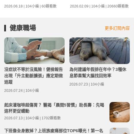
2026.06.18 | 104小編 | 60觀看數
2026.02.09 | 104小編 | 20660觀看數
健康職場
更多訂閱內容
沒症狀不等於沒風險！健檢報告
為何建議年假排在年中？3種休
出現「升主動脈擴張」應定期做
息節奏幫大腦找回效率
追蹤
2026.07.23 | 104小編
2026.07.24 | 104小編
起床灌咖啡超傷胃？ 醫揭「晨間5習慣」助長壽：先喝
這杯更促蠕動
2026.07.13 | 104小編 | 1702觀看數
下班像全身散掉？上班族痠痛部位TOP6曝光！第一名