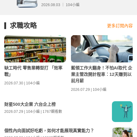
分析
2026.08.03 ｜ 104小編
求職攻略
更多訂閱內容
缺工時代 零售業轉型打 「效率
藍領工作大翻身！不怕AI取代 企
戰」
業主管改開計程車：12天賺到以
前月薪
2026.07.30 | 104小編
2026.07.29 | 104小編
財星500大企業 六台企上榜
2026.07.29 | 104小編 | 1767觀看數
個性內向面試好吃虧，如何才能展現真實能力？