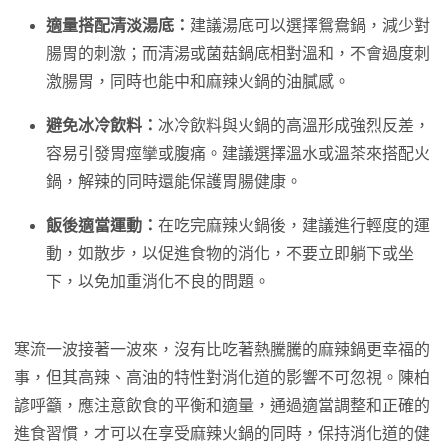
適量搭配清淡湯底：
建議湯底可以選擇鴛鴦鍋，減少對
腸胃的刺激；而清湯或菌菇鍋底相對溫和，不會過度刺
激腸胃，同時也能中和麻辣火鍋的油膩感。
避免冰冷飲料：
冰冷飲料與火鍋的高溫形成強烈反差，
容易引發胃痙攣或腹痛。建議選擇溫水或溫茶來搭配火
鍋，解辣的同時還能保護胃腸健康。
飯後適當運動：
在吃完麻辣火鍋後，建議進行輕度的運
動，如散步，以促進食物的消化，不要立即躺下或坐
下，以免加重消化不良的問題。
寒流一波接著一波來，沒有比吃著熱騰騰的麻辣鍋更幸福的
事，但其高辣、高油的特性對消化道的影響不可忽視。陳柏
諺呼籲，應注意飲食的平衡和適量，通過適當調整和正確的
進食習慣，才可以在享受麻辣火鍋的同時，保持消化道的健