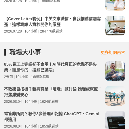
2026.07.28 | 104小編 | 19965觀看數
【Cover Letter範例】中英文求職信、自我推薦信別寫
歪！這樣寫讓人資秒開你的履歷
2026.07.28 | 104小編 | 284776觀看數
職場大小事
更多訂閱內容
85%員工上完課卻不會用！AI時代真正的危機不是失
業，而是你的「技能已過期」
2天前 | 104小編 | 1685觀看數
不敢獨自搭機？新興職業「陪飛」掀討論 她曝成就感：
把焦慮變安心
2026.08.04 | 104小編 | 1624觀看數
常答非所問？教你3步管理AI記憶 ChatGPT、Gemini
都適用
2026.08.04 | 104小編 | 1853觀看數