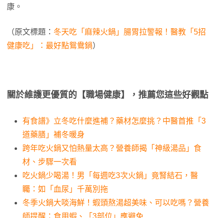
康。
（原文標題：
冬天吃「麻辣火鍋」腸胃拉警報！醫教「5招
健康吃」：最好點鴛鴦鍋
）
關於維護更優質的【職場健康】，推薦您這些好觀點
有食譜》立冬吃什麼進補？藥材怎麼挑？中醫首推「3
道藥膳」補冬暖身
跨年吃火鍋又怕熱量太高？營養師揭「神級湯品」食
材、步驟一次看
吃火鍋少喝湯！男「每週吃3次火鍋」竟腎結石，醫
矚：如「血尿」千萬別拖
冬季火鍋大啖海鮮！蝦頭熬湯超美味、可以吃嗎？營養
師提醒：食用蝦、「3部位」應避免