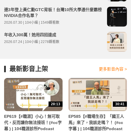
連3年登上黃仁勳GTC背板！台灣10所大學憑什麼霸榜
NVIDIA合作名單？
2026.07.30 | 104小編 | 1549觀看數
年收入300萬！她用四招達成
2026.07.24 | 104小編 | 2278觀看數
最新影音上架
更多影音內容 >
28:13
30:41
EP619【#職涯】小心！無可取
EP585【#職場生存】「國王人
代，反而讓你無法接班！(#cc字
馬」來了，我該走嗎？！ (#cc
幕 ) | 104職涯診所Podcast
字幕 ) | 104職涯診所Podcast