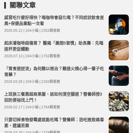
關聯文章
感冒吃什麼好得快？喝咖啡會惡化嗎？不同症狀飲食差
異+保健品重點一次看
2026.05.12 | 104小編 | 2352觀看數
起床灌咖啡超傷胃？ 醫揭「晨間5習慣」助長壽：先喝
這杯更促蠕動
2026.07.13 | 104小編 | 1702觀看數
「胃食道逆流」為何難以根治？難道火燒心得一輩子吃
胃藥？
2026.03.26 | 104小編 | 2182觀看數
上班族三餐靠超商果腹、該如何清空腸道？營養師授3
招防便祕找上門！
2026.02.17 | 104小編 | 1764觀看數
只要切掉食物發霉處就能吃嗎？營養師：恐吃進致癌毒
素、建議丟棄
2026.03.25 | 104小編 | 1379觀看數