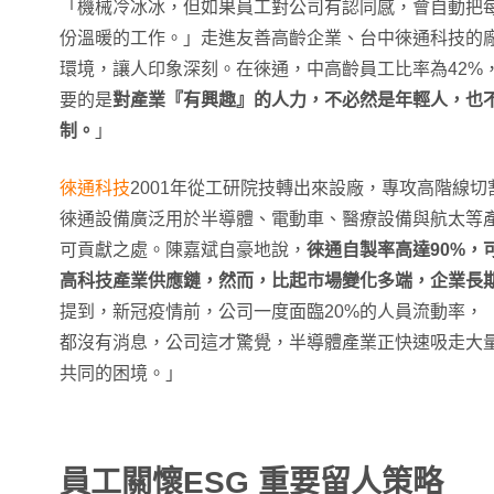
「機械冷冰冰，但如果員工對公司有認同感，會自動把
份溫暖的工作。」走進友善高齡企業、台中徠通科技的
環境，讓人印象深刻。在徠通，中高齡員工比率為42%
要的是
對產業『有興趣』的人力，不必然是年輕人，也
制。
」
徠通科技
2001年從工研院技轉出來設廠，專攻高階線切
徠通設備廣泛用於半導體、電動車、醫療設備與航太等產
可貢獻之處。陳嘉斌自豪地說，
徠通自製率高達90%，
高科技產業供應鏈，然而，比起市場變化多端，企業長
提到，新冠疫情前，公司一度面臨20%的人員流動率，
都沒有消息，公司這才驚覺，半導體產業正快速吸走大
共同的困境。」
員工關懷ESG 重要留人策略