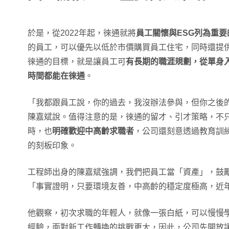
於是，從2022年起，徠通就將
員工關懷與ESG列為重
的員工，可以優先以低於市價購買員工住宅，同時還提
徠通的目標，就是讓員工可
有長期的職涯規劃，從單身
時間都能在徠通
。
「我都跟員工說，你的過去，我沒辦法參與，但你之後
陳嘉斌說。值得注意的是，徠通的留才、引才策略，不
時，也
明確歡迎中高齡求職者
，公司還刻意透過教育訓
的刻板印象。
工程師出身的陳嘉斌強調，我們把員工當「資產」，鼓
「事實證明，只要環境友善，中高齡的穩定度極高，近
他觀察，初次求職的年輕人，就像一張白紙，可以慢慢
經驗，面對新工作轉換的挑戰更大，因此，公司先開放