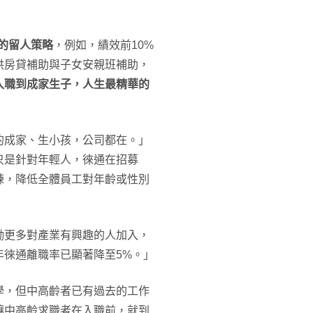
要的留人策略
，例如，績效前10%
供房貸補助與子女安親班補助，
入職到成家生子，人生最精華的
的成家、生小孩，公司都在。」
只是針對年輕人，徠通在招募
練，降低全體員工對年齡或性別
勵更多對產業有興趣的人加入，
年徠通離職率已顯著降至5%。」
學，但中高齡者已有過去的工作
讓中高齡求職者在入職前，就到