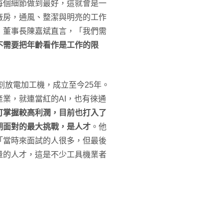
每個細節做到最好，這就會是一
廠房，通風、整潔與明亮的工作
，董事長陳嘉斌直言，「我們需
不需要把年齡看作是工作的限
割放電加工機，成立至今25年。
業，就連當紅的AI，也有徠通
可掌握較高利潤，目前也打入了
期面對的最大挑戰，是人才
。他
「當時來面試的人很多，但最後
量的人才，這是不少工具機業者