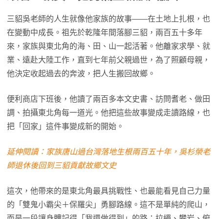
三貂吳老師的人生就像他家族的故事——在土地上扎根，也
在變動中成長。祖先於乾隆年間落腳三貂，兩百五十多年
來，家族與東北角的海、田、山一起活著。他離家求學、就
業、遠赴大陸工作，直到七年前父親過世，為了照顧母親，
他決定收起過去的奔波，把人生搬回故鄉。
便利商店下班後，他讀了兩百多本文史書、訪問耆老、做田
調、拍攝東北角每一道光。他把這些故事變成走讀路線，也
把「回家」這件事變成新的開始。
延伸閱讀：家族唐山過台灣落地生根兩百五十年，吳杉榮老
師退休後回到三貂貢獻故鄉文史
這次，他帶來的是東北角最具挑戰性、也最能看見自己力量
的「雙鬼小霸尖＋保羅尖」勇腳路線。這不是單純的爬山，
而是一段讓身體記得「我還做得到」的路：拉繩、攀岩、俯