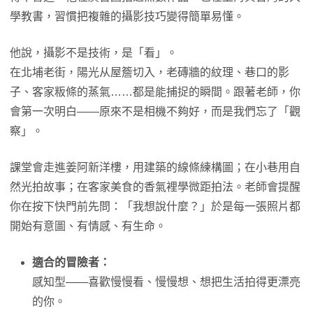
學教書，習慣把複雜的攝影技巧變得簡單易懂。
他說，攝影不是技術，是「看」。
在北埔老街，陽光从屋簷切入，老磚牆的紋理、巷口的影
子、客家粄條的蒸氣……都是能捕捉的瞬間。跟著老師，你
會第一次明白——原來不是相機不夠好，而是我們忘了「觀
察」。
課堂會走進姜阿新洋樓，用建築的線條練構圖；在小巷用自
然光拍故事；在客家美食的香氣裡學微距拍法。老師會提醒
你在按下快門前先問：「我想說什麼？」於是每一張照片都
開始有意圖、有情感、有生命。
適合的冒險者：
感知型——喜歡慢慢看、慢慢想、想把生活拍得更漂亮
的你。