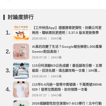
討論度排行
【工作快找App】捷運搜尋更彈性、封鎖公司更
1.
夠用、職缺資訊更透明｜3.37.0 版本更新教學
2026.08.03 ｜ 104小編
AI真的改變了生活？Google報告解密1,500萬筆
2.
Gemini對話真相！
2026.07.29 ｜ 104小編
115分科測驗8/3公告成績！最低錄取分數、五標
3.
級距、回流名額、填志願攻略一次看｜104落點
分析
2026.08.03 ｜ 104小編
115年5-6月統一發票中獎號碼，千萬獎號38548
4.
029！發票兌獎期限、如何領獎一次看
2026.07.27 ｜ 104小編
2026城鎮韌性防空演習8/7-8/13舉行！北中行動