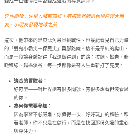
變成一位懂得把學習變成遊戲的導覽講師。
延伸閱讀：外星人降臨高雄！廖德嵩老師退休後陪伴大朋
友、小朋友發現地球之美
這次，他帶來的是東北角最具挑戰性、也最能看見自己力量
的「雙鬼小霸尖＋保羅尖」勇腳路線。這不是單純的爬山，
而是一段讓身體記得「我還做得到」的路：拉繩、攀岩、俯
瞰稜線、越過溪谷，每一步都像是替人生重新打了亮度。
適合的冒險者：
好奇型——對世界還有很多問號、有很多想看但沒看過
的你。
為何你需要參加：
因為學習不必嚴肅，你值得一次「好好玩」的體驗。跟
著老師，你不只是在健行，而是在找回那份久違的童心
與專注力。