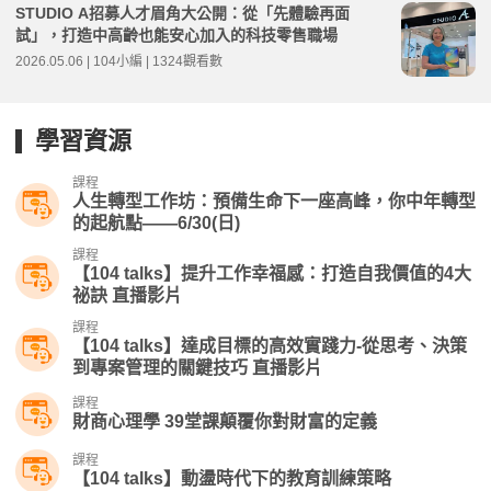
STUDIO A招募人才眉角大公開：從「先體驗再面
試」，打造中高齡也能安心加入的科技零售職場
2026.05.06 | 104小編 | 1324觀看數
學習資源
課程
人生轉型工作坊：預備生命下一座高峰，你中年轉型
的起航點——6/30(日)
課程
【104 talks】提升工作幸福感：打造自我價值的4大
祕訣 直播影片
課程
【104 talks】達成目標的高效實踐力-從思考、決策
到專案管理的關鍵技巧 直播影片
課程
財商心理學 39堂課顛覆你對財富的定義
課程
【104 talks】動盪時代下的教育訓練策略