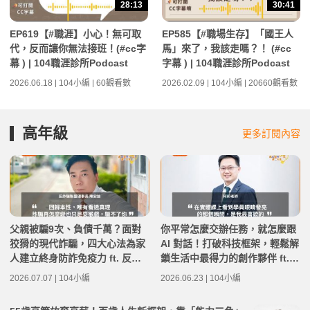
28:13
30:41
EP619【#職涯】小心！無可取
EP585【#職場生存】「國王人
代，反而讓你無法接班！(#cc字
馬」來了，我該走嗎？！ (#cc
幕 ) | 104職涯診所Podcast
字幕 ) | 104職涯診所Podcast
2026.06.18 | 104小編 | 60觀看數
2026.02.09 | 104小編 | 20660觀看數
高年級
更多訂閱內容
父親被騙9次、負債千萬？面對
你平常怎麼交辦任務，就怎麼跟
狡猾的現代詐騙，四大心法為家
AI 對話！打破科技框架，輕鬆解
人建立終身防詐免疫力 ft. 反詐
鎖生活中最得力的創作夥伴 ft.阿
騙聯盟理事長 陳安迪 | 高年級不
邦老師 | 高年級不打烊 x 用 AI
2026.07.07 | 104小編
2026.06.23 | 104小編
打烊 x 用 AI 點亮第二人生 EP28
點亮第二人生 EP278
0