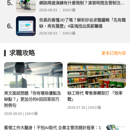
5.
網路降速演練有什麼限制？演習時間及管制注意
事項整理
2026.08.03 ｜ 104小編
你真的看懂JD了嗎？解析矽谷求職邏輯「先有職
6.
缺，再有履歷」4區塊找出高薪籌碼
2026.08.03 ｜ 104小編
求職攻略
更多訂閱內容
英文面試問題「你有哪些優點及
缺工時代 零售業轉型打 「效率
缺點？」更加分的6招回答技巧
戰」
附例句
2026.07.30 | 104小編
2026.08.03 | 104小編
藍領工作大翻身！不怕AI取代 企業主管改開計程車：1