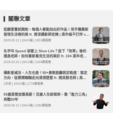
關聯文章
從願意嘗試開始，每個人都能拍出好作品！用手機重新
發現生活裡的美 ft. 資深攝影師老陳 | 高年級不打烊 x
用 AI 點亮第二人生 EP272
2026.05.12 | 104小編 | 1851觀看數
名字叫 Speed 卻愛上 Slow Life？放下「效率」後的
德昌老師，如何重新看見生活的美好 ft. 104 高年老師
Speed 德昌 | 高年級不打烊 x 用 AI 點亮第二人生 EP2
2026.03.24 | 104小編 | 1204觀看數
65
攝影是減法，人生也是！50+勇敢脫離既定軌道：堅定
方向，從模模糊糊走向清清楚楚 ft. 閔其慰老師 | 高年
級不打烊 x 用 AI 點亮第二人生 EP284
2天前 | 104小編 | 1776觀看數
55歲高管放棄高薪！百歲人生新框架，靠「能力三角」
再戰30年
2026.06.12 | 104小編 | 1392觀看數