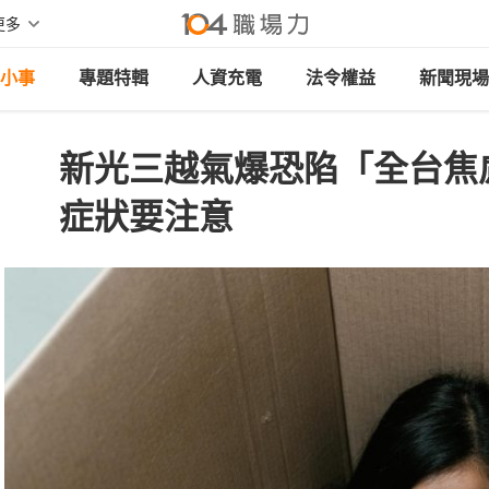
更多
小事
專題特輯
人資充電
法令權益
新聞現場
新光三越氣爆恐陷「全台焦慮
症狀要注意