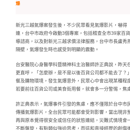
爆
新光三越氣爆案發生後，不少民眾看見氣爆影片，嚇得
連，台中市政府今啟動3個專案，包括稽查全市39家百
導諮商，以及對新光三越求償法律服務，台中市長盧秀
隔壁，氣爆發生時也感受到明顯的震動。
台安醫院心身醫學科暨精神科主治醫師許正典說，昨天
更直呼，「怎麼辦，是不是以後百貨公司都不能去了？
餐及購物環境，發生氣爆意外，民眾心中會出現某種程
若要前往百貨公司或美食街用餐，就會多一分警惕，焦
許正典表示，氣爆事件引發的焦慮，應不僅限於台中市
傳播氣爆影片，全台民眾可能都會受到影響，當出現非
再與原本覺得很安全或信任的狀態連結，災難式情境會
不斷盤旋，有點類似強迫思考，而這和直接經歷的創傷後