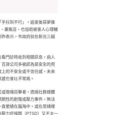
「手抖到不行」，返家後惡夢連
貨、量販店，也協助被害人心理輔
燕昨表示，市政府就在新光三越
在看門診時收到相關訊息，病人
」百貨公司多被認為是安全的用
度上的不安全或不信任感，未來
慮感也會比平常高。
民或現場目擊者，透過社群媒體
預期性的創傷或壓力事件，無法
一直縈繞在腦海中，或在思緒裡
壓力症候群（PTSD）又不太一