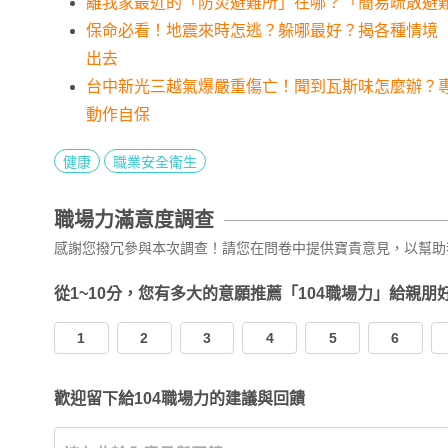
離我家最近的「防災避難所」在哪？「簡易疏散避難
保命必看！地震來時怎逃？躲哪最好？揭各種情境
出去
台中新光三越氣爆嚴重傷亡！聞到瓦斯味怎麼辦？專
動作自保
健康
職業安全衛生
職場力滿意度調查
感謝您撥冗參與本次調查！請您在問卷中提供寶貴意見，以幫助
從1~10分，您有多大的意願推薦「104職場力」給親朋
1
2
3
4
5
6
歡迎留下給104職場力的建議與回饋