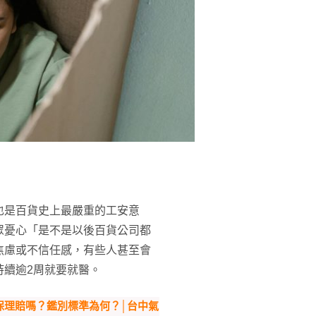
也是百貨史上最嚴重的工安意
眾憂心「是不是以後百貨公司都
焦慮或不信任感，有些人甚至會
持續逾2周就要就醫。
保理賠嗎？鑑別標準為何？│台中氣