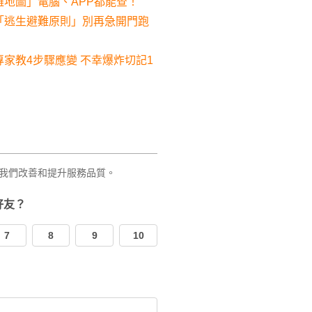
地圖」電腦、APP都能查！
「逃生避難原則」別再急開門跑
家教4步驟應變 不幸爆炸切記1
我們改善和提升服務品質。
好友？
7
8
9
10