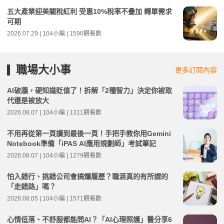
五大產業迎美關稅紅利 受惠10%稅率不疊加 轉單需求
可期
2026.07.29 | 104小編 | 1590觀看數
職場大小事
更多訂閱內容
AI破牆，硬知識貶值了！拆解「2種智力」決定你被取
代還是被放大
2026.08.07 | 104小編 | 1311觀看數
不用再從第一頁讀到最後一頁！手把手教你用Gemini
Notebook準備「iPAS AI應用規劃師」考試筆記
2026.08.07 | 104小編 | 1279觀看數
怕入錯行、挑錯公司會搞爛履歷？職涯真的有所謂的
「走錯路」嗎？
2026.08.05 | 104小編 | 1571觀看數
心情低落、不舒服都能問AI？「AI心理照護」醫分享6