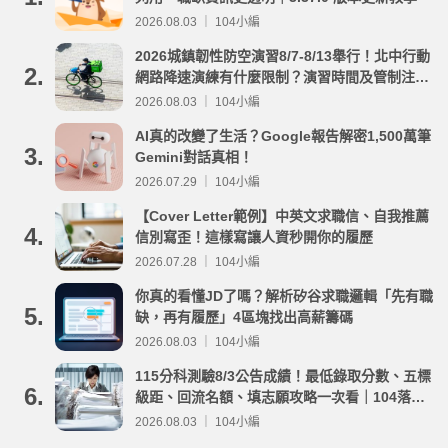
2026.08.03 ｜ 104小編
2026城鎮韌性防空演習8/7-8/13舉行！北中行動
2.
網路降速演練有什麼限制？演習時間及管制注意
事項整理
2026.08.03 ｜ 104小編
AI真的改變了生活？Google報告解密1,500萬筆
3.
Gemini對話真相！
2026.07.29 ｜ 104小編
【Cover Letter範例】中英文求職信、自我推薦
4.
信別寫歪！這樣寫讓人資秒開你的履歷
2026.07.28 ｜ 104小編
你真的看懂JD了嗎？解析矽谷求職邏輯「先有職
5.
缺，再有履歷」4區塊找出高薪籌碼
2026.08.03 ｜ 104小編
115分科測驗8/3公告成績！最低錄取分數、五標
6.
級距、回流名額、填志願攻略一次看｜104落點
分析
2026.08.03 ｜ 104小編