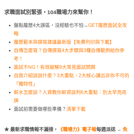
求職面試別緊張，104職場力來幫你！
盤點履歷4大誤區，沒經驗也不怕→
GET履歷面試全攻
略
履歷範本與撰寫建議最新版【免費列印與下載】
自傳怎麼寫？自傳撰寫4大步驟與3種自傳範例給你參
考！
面試不NG！有效破解9大常見面試問題
自我介紹該說什麼？3大重點、2大核心講出非你不可的
「獨特性」
薪水怎麼談？人資教你薪資談判6大重點：別太早亮底
牌
面試前需要做哪些準備？
清單下載
★ 最新求職情報不漏接，
《職場力》電子報
每週派送 →
免