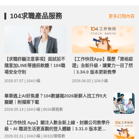
104求職產品服務
更多訂閱內容
【求職詐騙注意事項】面試前不
【工作快找App】履歷「資格認
隨意加LINE等通訊軟體！104職
證」全新升級，讓實力一目了然
場安全守則
｜3.34.0 版本更新教學
2026.07.07 | 104小編
2026.06.02 | 104小編
畢業遇上AI好焦慮？104數據揭2026新鮮人找工作5大
關鍵｜附檔案下載
2026.05.14 | 104小編 | 6034觀看數
【工作快找 App】關注人數全新上線、封鎖公司教學升
級、AI 職涯生活更直觀的登入體驗｜3.31.0 版本更新
教學
2026.03.31 | 104小編 | 30102觀看數