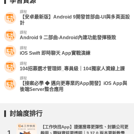
學習資源
課程
【安卓最新版】Android 9開發首部曲-UI與多頁面設
計
課程
Android 9 二部曲-Android內建功能發揮極致
課程
iOS Swift 即時聊天 App實戰演練
課程
104招募選才管理師_專員級｜104獨家人資線上課
課程
【接案必學 ◆ 邁向更專業的App開發】iOS App與
後端Server整合應用
討論度排行
【工作快找App】捷運搜尋更彈性、封鎖公司更
1.
夠用、職缺資訊更透明｜3.37.0 版本更新教學