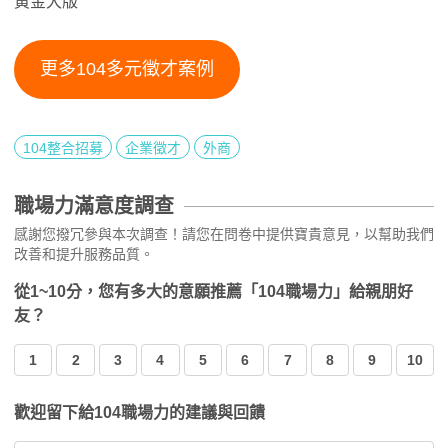
黃金大版
更多104多元徵才案例
104整合招募
企業徵才
外商
職場力滿意度調查
感謝您撥冗參與本次調查！請您在問卷中提供寶貴意見，以幫助我們
改善和提升服務品質。
從1~10分，您有多大的意願推薦「104職場力」給親朋好
友？
1
2
3
4
5
6
7
8
9
10
歡迎留下給104職場力的建議與回饋