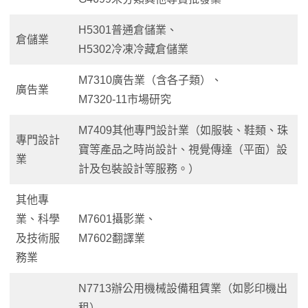
H5301普通倉儲業、
倉儲業
H5302冷凍冷藏倉儲業
M7310廣告業（含各子類）、
廣告業
M7320-11市場研究
M7409其他專門設計業（如服裝、鞋類、珠
專門設計
寶等產品之時尚設計、視覺傳達（平面）設
業
計及包裝設計等服務。）
其他專
業、科學
M7601攝影業、
及技術服
M7602翻譯業
務業
N7713辦公用機械設備租賃業（如影印機出
租）