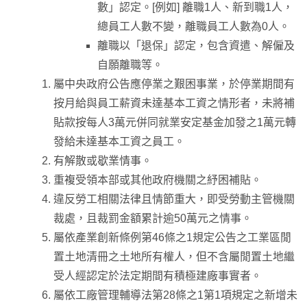
數」認定。[例如] 離職1人、新到職1人，
總員工人數不變，離職員工人數為0人。
離職以「退保」認定，包含資遣、解僱及
自願離職等。
屬中央政府公告應停業之艱困事業，於停業期間有
按月給與員工薪資未達基本工資之情形者，未將補
貼款按每人3萬元併同就業安定基金加發之1萬元轉
發給未達基本工資之員工。
有解散或歇業情事。
重複受領本部或其他政府機關之紓困補貼。
違反勞工相關法律且情節重大，即受勞動主管機關
裁處，且裁罰金額累計逾50萬元之情事。
屬依產業創新條例第46條之1規定公告之工業區閒
置土地清冊之土地所有權人，但不含屬閒置土地繼
受人經認定於法定期間有積極建廠事實者。
屬依工廠管理輔導法第28條之1第1項規定之新增未