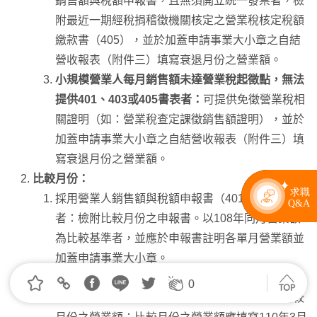
銷售額與稅額申報書，且無須開立統一發票者，檢
附最近一期經稅捐稽徵機關核定之營業稅核定稅額
繳款書（405），並於加蓋申請事業大小章之自結
營收報表（附件三）填寫衰退月份之營業額。
小規模營業人每月銷售額未達營業稅起徵點，無法
提供401、403或405書表者：
可提供免徵營業稅相
關證明（如：營業稅查定課徵銷售額證明），並於
加蓋申請事業大小章之自結營收報表（附件三）填
寫衰退月份之營業額。
比較月份：
採用營業人銷售額與稅額申報書（401、403）
者：檢附比較月份之申報書。以108年同月營業額
為比較基準者，並應於申報書註明各單月營業額並
加蓋申請事業大小章。
採用營業稅核定稅額繳款書（405）者：於加蓋申
0
請事業大小章之自結營收報表（附件三）填寫比較