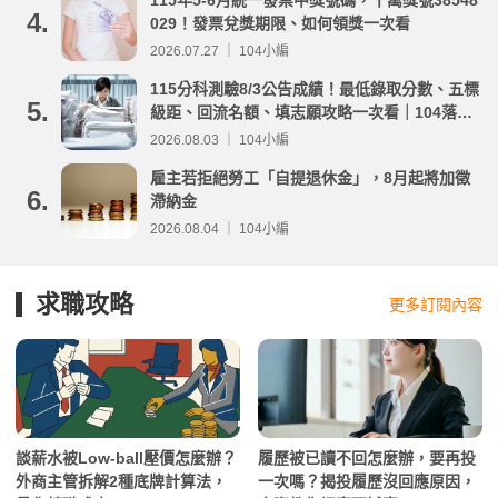
115年5-6月統一發票中獎號碼，千萬獎號38548
4.
029！發票兌獎期限、如何領獎一次看
2026.07.27 ｜ 104小編
115分科測驗8/3公告成績！最低錄取分數、五標
5.
級距、回流名額、填志願攻略一次看｜104落點
分析
2026.08.03 ｜ 104小編
雇主若拒絕勞工「自提退休金」，8月起將加徵
6.
滯納金
2026.08.04 ｜ 104小編
求職攻略
更多訂閱內容
談薪水被Low-ball壓價怎麼辦？
履歷被已讀不回怎麼辦，要再投
外商主管拆解2種底牌計算法，
一次嗎？揭投履歷沒回應原因，