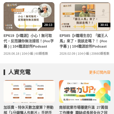
28:13
30:41
EP619【#職涯】小心！無可取
EP585【#職場生存】「國王人
代，反而讓你無法接班！(#cc字
馬」來了，我該走嗎？！ (#cc
幕 ) | 104職涯診所Podcast
字幕 ) | 104職涯診所Podcast
2026.06.18 | 104小編 | 60觀看數
2026.02.09 | 104小編 | 20660觀看數
人資充電
更多訂閱內容
加班費、特休天數怎麼算？勞動
南部就業市場穩健升溫 27萬個
部「1分鐘懶人包影片」手把手
工作機會 職缺成長居全台之冠