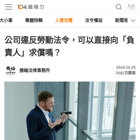
大小事
專題特輯
人資充電
法令權益
新聞現場
公司違反勞動法令，可以直接向「負
責人」求償嗎？
2024.10.25
勝綸法律事務所
3582
次觀看