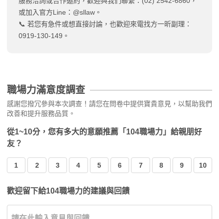
服務洽詢或合作邀約，歡迎與我們聯繫：(02) 2542-6860，
或加入官方Line：@sllaw。
📞 若您有急件或想直接討論，也歡迎來電找方一昕副理：
0919-130-149。
職場力滿意度調查
感謝您撥冗參與本次調查！請您在問卷中提供寶貴意見，以幫助我們
改善和提升服務品質。
從1~10分，您有多大的意願推薦「104職場力」給親朋好
友？
1
2
3
4
5
6
7
8
9
10
歡迎留下給104職場力的建議與回饋