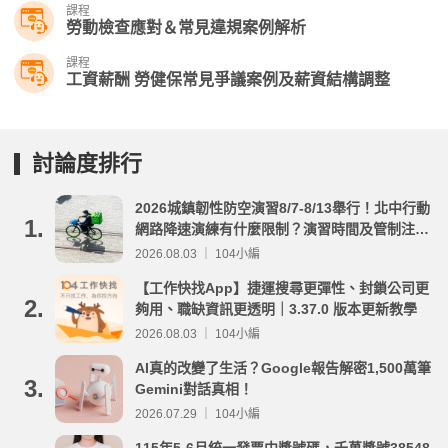
課程
勞動檢查應對＆常見違規案例解析
課程
工資薪酬 勞健保常見爭議案例及薪資結構調整
討論度排行
2026城鎮韌性防空演習8/7-8/13舉行！北中行動
1.
網路降速演練有什麼限制？演習時間及管制注意
事項整理
2026.08.03 ｜ 104小編
【工作快找App】捷運搜尋更彈性、封鎖公司更
2.
夠用、職缺資訊更透明｜3.37.0 版本更新教學
2026.08.03 ｜ 104小編
AI真的改變了生活？Google報告解密1,500萬筆
3.
Gemini對話真相！
2026.07.29 ｜ 104小編