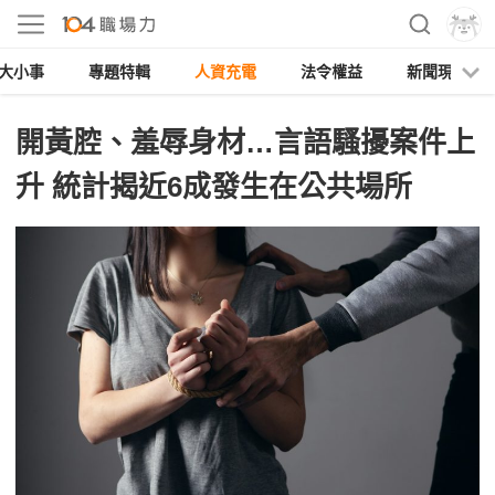
大小事
專題特輯
人資充電
法令權益
新聞現場
開黃腔、羞辱身材…言語騷擾案件上
升 統計揭近6成發生在公共場所