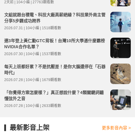
2天前 | 104小編 | 27763觀看數
文組就跟台積電、科技大廠高薪絕緣？科技業外商主管
分享5步驟成功跨界
2026.07.31 | 104小編 | 1518觀看數
連3年登上黃仁勳GTC背板！台灣10所大學憑什麼霸榜
NVIDIA合作名單？
2026.07.30 | 104小編 | 1537觀看數
每天上班都好累？不是抗壓差！是你大腦還停在「石器
時代」
2026.07.28 | 104小編 | 1679觀看數
「你覺得方案怎麼樣？」真正想說什麼？4類關鍵詞聽
懂弦外之音
2026.07.28 | 104小編 | 2633觀看數
最新影音上架
更多影音內容 >