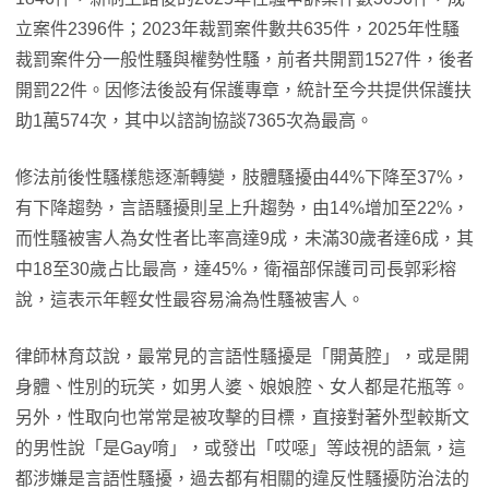
立案件2396件；2023年裁罰案件數共635件，2025年性騷
裁罰案件分一般性騷與權勢性騷，前者共開罰1527件，後者
開罰22件。因修法後設有保護專章，統計至今共提供保護扶
助1萬574次，其中以諮詢協談7365次為最高。
修法前後性騷樣態逐漸轉變，肢體騷擾由44%下降至37%，
有下降趨勢，言語騷擾則呈上升趨勢，由14%增加至22%，
而性騷被害人為女性者比率高達9成，未滿30歲者達6成，其
中18至30歲占比最高，達45%，衛福部保護司司長郭彩榕
說，這表示年輕女性最容易淪為性騷被害人。
律師林育苡說，最常見的言語性騷擾是「開黃腔」，或是開
身體、性別的玩笑，如男人婆、娘娘腔、女人都是花瓶等。
另外，性取向也常常是被攻擊的目標，直接對著外型較斯文
的男性說「是Gay唷」，或發出「哎噁」等歧視的語氣，這
都涉嫌是言語性騷擾，過去都有相關的違反性騷擾防治法的