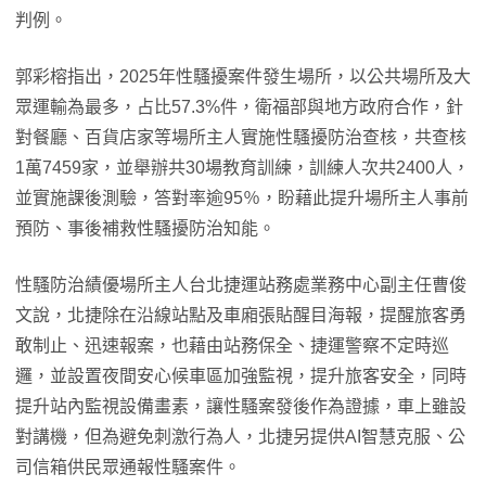
判例。
郭彩榕指出，2025年性騷擾案件發生場所，以公共場所及大
眾運輸為最多，占比57.3%件，衛福部與地方政府合作，針
對餐廳、百貨店家等場所主人實施性騷擾防治查核，共查核
1萬7459家，並舉辦共30場教育訓練，訓練人次共2400人，
並實施課後測驗，答對率逾95％，盼藉此提升場所主人事前
預防、事後補救性騷擾防治知能。
性騷防治績優場所主人台北捷運站務處業務中心副主任曹俊
文說，北捷除在沿線站點及車廂張貼醒目海報，提醒旅客勇
敢制止、迅速報案，也藉由站務保全、捷運警察不定時巡
邏，並設置夜間安心候車區加強監視，提升旅客安全，同時
提升站內監視設備畫素，讓性騷案發後作為證據，車上雖設
對講機，但為避免刺激行為人，北捷另提供AI智慧克服、公
司信箱供民眾通報性騷案件。