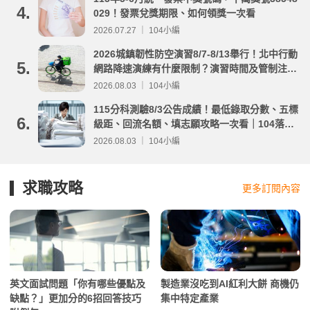
4.
029！發票兌獎期限、如何領獎一次看
2026.07.27 ｜ 104小編
2026城鎮韌性防空演習8/7-8/13舉行！北中行動
5.
網路降速演練有什麼限制？演習時間及管制注意
事項整理
2026.08.03 ｜ 104小編
115分科測驗8/3公告成績！最低錄取分數、五標
6.
級距、回流名額、填志願攻略一次看｜104落點
分析
2026.08.03 ｜ 104小編
求職攻略
更多訂閱內容
英文面試問題「你有哪些優點及
製造業沒吃到AI紅利大餅 商機仍
缺點？」更加分的6招回答技巧
集中特定產業