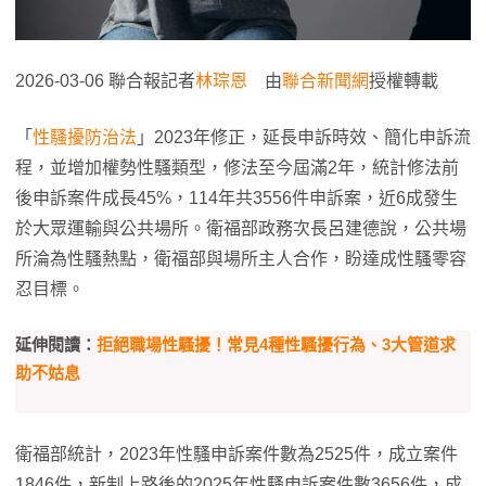
2026-03-06 聯合報記者
林琮恩
由
聯合新聞網
授權轉載
「
性騷擾防治法
」2023年修正，延長申訴時效、簡化申訴流
程，並增加權勢性騷類型，修法至今屆滿2年，統計修法前
後申訴案件成長45%，114年共3556件申訴案，近6成發生
於大眾運輸與公共場所。衛福部政務次長呂建德說，公共場
所淪為性騷熱點，衛福部與場所主人合作，盼達成性騷零容
忍目標。
延伸閱讀：
拒絕職場性騷擾！常見4種性騷擾行為、3大管道求
助不姑息
衛福部統計，2023年性騷申訴案件數為2525件，成立案件
1846件，新制上路後的2025年性騷申訴案件數3656件，成