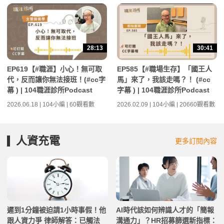
28:13
30:41
EP619【#職涯】小心！無可取
EP585【#職場生存】「國王人
代，反而讓你無法接班！(#cc字
馬」來了，我該走嗎？！ (#cc
幕 ) | 104職涯診所Podcast
字幕 ) | 104職涯診所Podcast
2026.06.18 | 104小編 | 60觀看數
2026.02.09 | 104小編 | 20660觀看數
人資充電
更多訂閱內容
遲到1分鐘被迫請1小時事假！他
AI時代該如何辨識人才的「簡報
跟人資力爭 律師解答：已觸法
溝通力」？HR招募篩選新指標：