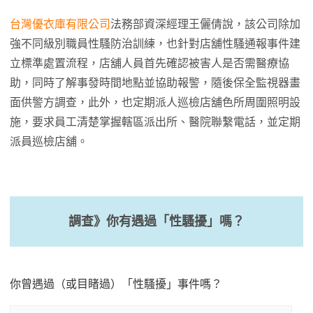
台灣優衣庫有限公司
法務部資深經理王儷倩說，該公司除加
強不同級別職員性騷防治訓練，也針對店舖性騷通報事件建
立標準處置流程，店舖人員首先確認被害人是否需醫療協
助，同時了解事發時間地點並協助報警，隨後保全監視器畫
面供警方調查，此外，也定期派人巡檢店舖色所周圍照明設
施，要求員工清楚掌握轄區派出所、醫院聯繫電話，並定期
派員巡檢店舖。
調查》你有遇過「性騷擾」嗎？
你曾遇過（或目睹過）「性騷擾」事件嗎？