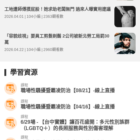
工地遭師傅摸屁股！她求助老闆無門 過來人曝實用建議
2026.04.01 | 104小編 | 2363觀看數
「容貌歧視」要員工剪髮剃鬍 2公司被新北勞工局罰30
萬
2026.04.22 | 104小編 | 2960觀看數
學習資源
課程
職場性騷擾暨霸凌防治【08/21】-線上直播
課程
職場性騷擾暨霸凌防治【04/16】-線上直播​
課程
6/29場 - 【台中實體】讓百花盛開：多元性別族群
（LGBTQ＋）的長照服務與性別傷害理解
課程