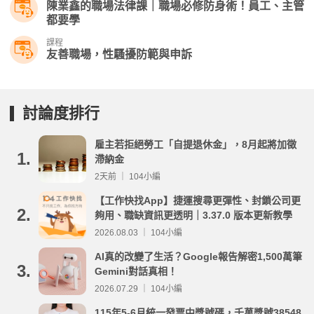
陳業鑫的職場法律課｜職場必修防身術！員工、主管
都要學
課程
友善職場，性騷擾防範與申訴
討論度排行
雇主若拒絕勞工「自提退休金」，8月起將加徵
1.
滯納金
2天前 ｜ 104小編
【工作快找App】捷運搜尋更彈性、封鎖公司更
2.
夠用、職缺資訊更透明｜3.37.0 版本更新教學
2026.08.03 ｜ 104小編
AI真的改變了生活？Google報告解密1,500萬筆
3.
Gemini對話真相！
2026.07.29 ｜ 104小編
115年5-6月統一發票中獎號碼，千萬獎號38548