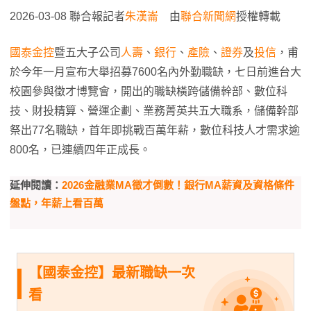
2026-03-08 聯合報記者
朱漢崙
由
聯合新聞網
授權轉載
國泰金控
暨五大子公司
人壽
、
銀行
、
產險
、
證券
及
投信
，甫
於今年一月宣布大舉招募7600名內外勤職缺，七日前進台大
校園參與徵才博覽會，開出的職缺橫跨儲備幹部、數位科
技、財投精算、營運企劃、業務菁英共五大職系，儲備幹部
祭出77名職缺，首年即挑戰百萬年薪，數位科技人才需求逾
800名，已連續四年正成長。
延伸閱讀：
2026金融業MA徵才倒數！銀行MA薪資及資格條件
盤點，年薪上看百萬
【國泰金控】最新職缺一次
看