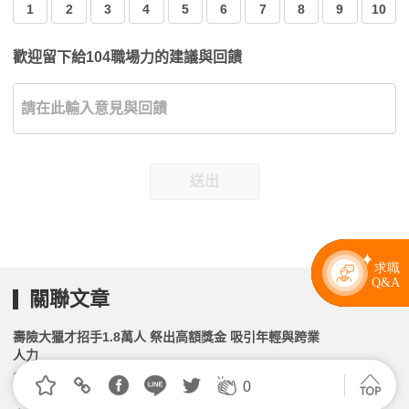
1
2
3
4
5
6
7
8
9
10
歡迎留下給104職場力的建議與回饋
送出
關聯文章
壽險大獵才招手1.8萬人 祭出高額獎金 吸引年輕與跨業
人力
2026.07.20 | 104小編 | 2217觀看數
0