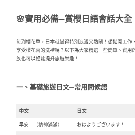
🌸實用必備─賞櫻
日語會話
大全
每到櫻花季，日本就變得特別浪漫又熱鬧！想拋開工作
享受櫻花雨的洗禮嗎？以下為大家精選一些簡單、實用
族也可以輕鬆提升旅遊樂趣！
一、基礎
旅遊日文
─常用問候語
中文
日文
早安！（精神滿滿）
おはようございます！