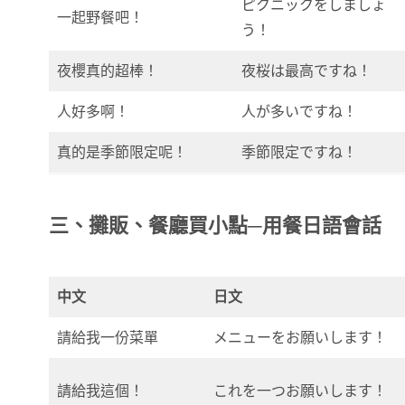
ピクニックをしましょ
一起野餐吧！
う！
夜櫻真的超棒！
夜桜は最高ですね！
人好多啊！
人が多いですね！
真的是季節限定呢！
季節限定ですね！
三、攤販、餐廳買小點─用餐
日語會話
中文
日文
請給我一份菜單
メニューをお願いします！
請給我這個！
これを一つお願いします！