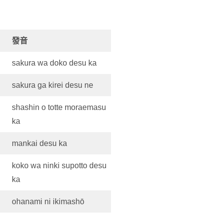
發音
sakura wa doko desu ka
sakura ga kirei desu ne
shashin o totte moraemasu
ka
mankai desu ka
koko wa ninki supotto desu
ka
ohanami ni ikimashō