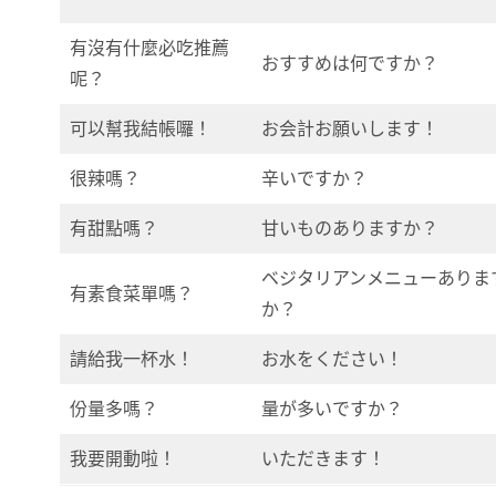
有沒有什麼必吃推薦
おすすめは何ですか？
呢？
可以幫我結帳囉！
お会計お願いします！
很辣嗎？
辛いですか？
有甜點嗎？
甘いものありますか？
ベジタリアンメニューありま
有素食菜單嗎？
か？
請給我一杯水！
お水をください！
份量多嗎？
量が多いですか？
我要開動啦！
いただきます！