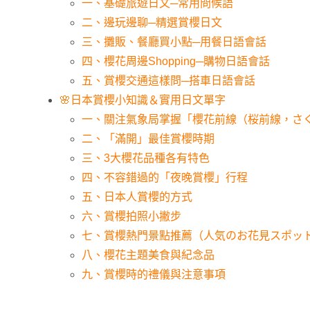
一、基礎旅遊日文─常用問候語
二、邊玩邊聊─精選賞櫻日文
三、攤販、餐廳買小點─用餐日語會話
四、櫻花周邊Shopping─購物日語會話
五、賞櫻交通這樣問─搭車日語會話
🌸日本賞櫻小知識＆實用日文單字
一、關注氣象局掌握「櫻花前線（桜前線，さ
二、「滿開」最佳賞櫻時期
三、3大櫻花品種各有特色
四、不容錯過的「夜晚賞櫻」行程
五、日本人賞櫻的方式
六、賞櫻拍照小撇步
七、賞櫻熱門景點推薦（人気のお花見スポッ
八、櫻花主題美食與紀念品
九、賞櫻時的禮儀與注意事項