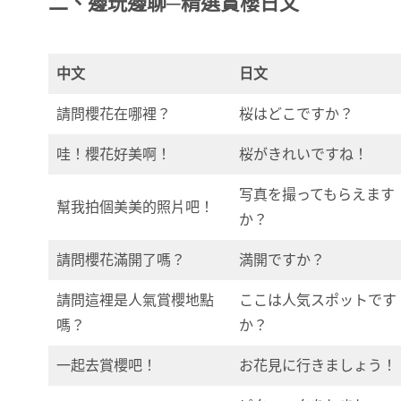
二、邊玩邊聊─精選賞櫻
日文
中文
日文
請問櫻花在哪裡？
桜はどこですか？
哇！櫻花好美啊！
桜がきれいですね！
写真を撮ってもらえます
幫我拍個美美的照片吧！
か？
請問櫻花滿開了嗎？
満開ですか？
請問這裡是人氣賞櫻地點
ここは人気スポットです
嗎？
か？
一起去賞櫻吧！
お花見に行きましょう！