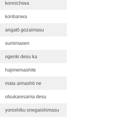
konnichiwa
konbanwa
arigatō gozaimasu
sumimasen
ogenki desu ka
hajimemashite
mata aimashō ne
otsukaresama desu
yoroshiku onegaishimasu