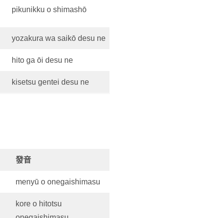
pikunikku o shimashō
yozakura wa saikō desu ne
hito ga ōi desu ne
kisetsu gentei desu ne
發音
menyū o onegaishimasu
kore o hitotsu
onegaishimasu