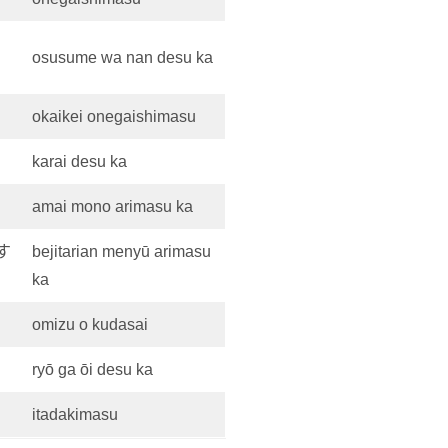
osusume wa nan desu ka
okaikei onegaishimasu
karai desu ka
amai mono arimasu ka
す
bejitarian menyū arimasu
ka
omizu o kudasai
ryō ga ōi desu ka
itadakimasu