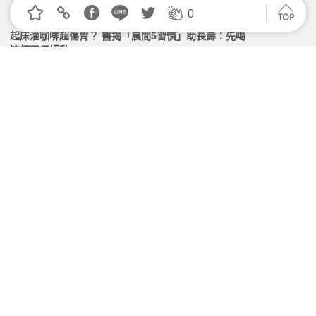
0
起床灌咖啡超傷胃？ 醫揭「晨間5習慣」助長壽：先喝
這杯更促蠕動
2026.07.13 | 104小編 | 1711觀看數
想減肥就打「瘦瘦針」？調查揭露：極端方法減重、恐
陷復胖循環
2026.03.25 | 104小編 | 2029觀看數
過完年的瘦身計畫別過度！營養師建議「調整3關鍵」
就行了
2026.02.20 | 104小編 | 1755觀看數
飲食「得舒化」很麻煩？記住3口訣就好：「飯換穀、
菜多樣、紅換白」
2026.06.15 | 104小編 | 3928觀看數
學習資源