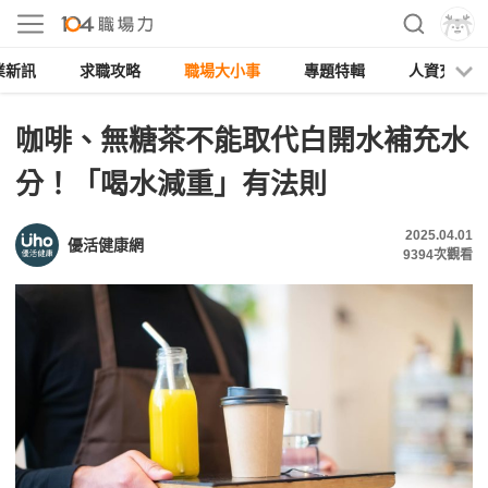
業新訊
求職攻略
職場大小事
專題特輯
人資充電
咖啡、無糖茶不能取代白開水補充水
分！「喝水減重」有法則
2025.04.01
優活健康網
9394
次觀看