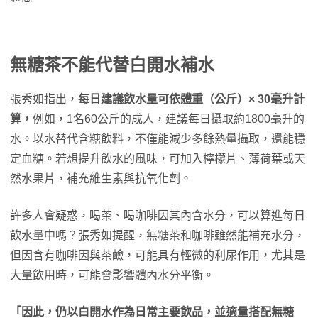
無糖茶不能代替白開水補水
張秀如指出，
每日建議飲水量可依體重（公斤）× 30毫升計
算，
例如，1名60公斤的成人，建議每日攝取約1800毫升的
水。以水替代含糖飲料，不僅能減少多餘熱量攝取，還能穩
定血糖。若想提升飲水的風味，可加入檸檬片、薄荷葉或天
然水果片，補充維生素與抗氧化劑。
許多人會疑惑，喝茶、喝咖啡因其內含水分，可以算進每日
飲水量中嗎？張秀如提醒，無糖茶和咖啡雖然能補充水分，
但因含有咖啡因與茶鹼，可能具有輕微的利尿作用，尤其是
大量飲用時，可能會影響體內水分平衡。
「因此，仍以白開水作為日常主要飲品，並適量搭配無糖