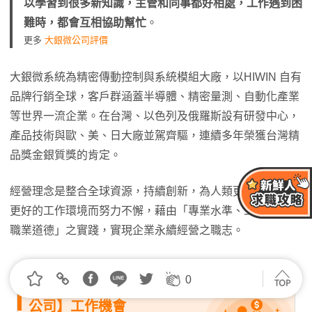
以學習到很多新知識，主管和同事都好相處，工作遇到困
難時，都會互相協助幫忙
。
更多
大銀微公司評價
大銀微系統為精密傳動控制與系統模組大廠，以HIWIN 自有
品牌行銷全球，客戶群涵蓋半導體、精密量測、自動化產業
等世界一流企業。在台灣、以色列及俄羅斯設有研發中心，
產品技術與歐、美、日大廠並駕齊驅，連續多年榮獲台灣精
品獎金銀質獎的肯定。
經營理念是整合全球資源，持續創新，為人類更佳的福址與
更好的工作環境而努力不懈，藉由「專業水準、工作熱誠、
職業道德」之實踐，實現企業永續經營之職志。
0
104【大銀微系統股份有限
公司】工作機會