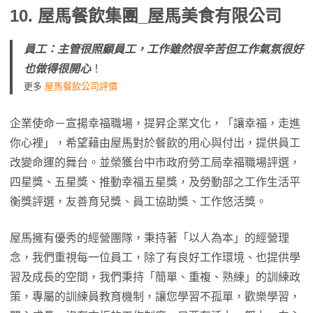
10.
屋馬餐飲集團_屋馬美食有限公司
員工：主管很照顧員工，工作雖然很辛苦但工作氣氛很好
也做得很開心
！
更多
屋馬餐飲公司評價
企業使命－宣揚幸福職場，提昇企業文化，「讓幸福，走進
你心裡」，希望藉由屋馬對於餐飲的用心與付出，提供員工
改變命運的舞台。並榮獲台中市政府勞工局幸福職場評選，
四星獎、五星獎、推動幸福五星獎，及勞動部之工作生活平
衡獎評選，友善育兒獎、員工協助獎、工作悠活獎。
屋馬擁有優秀的經營團隊，秉持著「以人為本」的經營理
念，我們重視每一位員工，除了有良好工作環境、也提供學
習及成長的空間，我們秉持「簡單、重複、熟練」的訓練政
策，專屬的訓練員教育機制，讓您學習不孤單，歡樂學習，