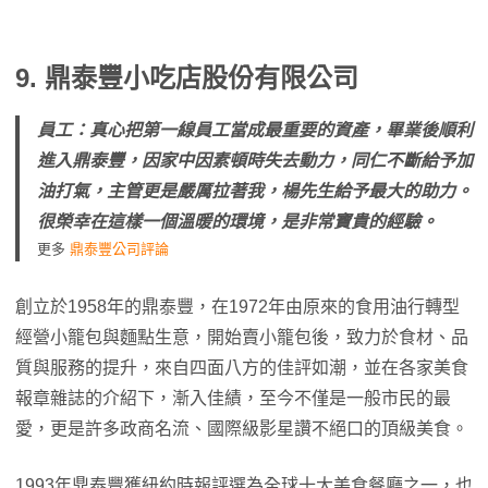
9.
鼎泰豐小吃店股份有限公司
員工：真心把第一線員工當成最重要的資產，畢業後順利
進入鼎泰豐，因家中因素頓時失去動力，同仁不斷給予加
油打氣，主管更是嚴厲拉著我，楊先生給予最大的助力。
很榮幸在這樣一個溫暖的環境，是非常寶貴的經驗。
更多
鼎泰豐公司評論
創立於1958年的鼎泰豐，在1972年由原來的食用油行轉型
經營小籠包與麵點生意，開始賣小籠包後，致力於食材、品
質與服務的提升，來自四面八方的佳評如潮，並在各家美食
報章雜誌的介紹下，漸入佳績，至今不僅是一般市民的最
愛，更是許多政商名流、國際級影星讚不絕口的頂級美食。
1993年鼎泰豐獲紐約時報評選為全球十大美食餐廳之一，也