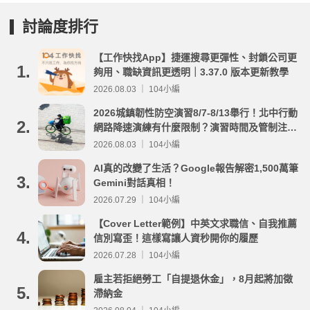
討論度排行
【工作快找App】捷運搜尋更彈性、封鎖公司更
1.
夠用、職缺資訊更透明｜3.37.0 版本更新教學
2026.08.03 ｜ 104小編
2026城鎮韌性防空演習8/7-8/13舉行！北中行動
2.
網路降速演練有什麼限制？演習時間及管制注意
事項整理
2026.08.03 ｜ 104小編
AI真的改變了生活？Google報告解密1,500萬筆
3.
Gemini對話真相！
2026.07.29 ｜ 104小編
【Cover Letter範例】中英文求職信、自我推薦
4.
信別寫歪！這樣寫讓人資秒開你的履歷
2026.07.28 ｜ 104小編
雇主若拒絕勞工「自提退休金」，8月起將加徵
5.
滯納金