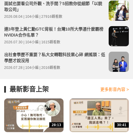
面試也要看公司外觀、洗手間？5招教你從細節「以貌
取公司」
2026.08.04 | 104小編 | 27916觀看數
連3年登上黃仁勳GTC背板！台灣10所大學憑什麼霸榜
NVIDIA合作名單？
2026.07.30 | 104小編 | 1615觀看數
出社會學歷不重要？私大女轉戰科技業心碎 網搖頭：低
學歷才說沒用
2026.07.28 | 104小編 | 2016觀看數
最新影音上架
更多影音內容 >
28:13
30:41