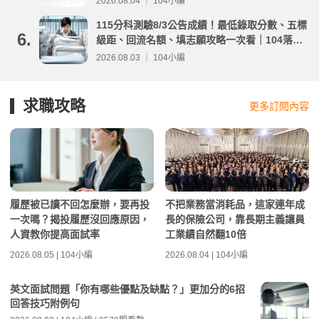
2026.08.04 ｜ 104小編
115分科測驗8/3公告成績！最低錄取分數、五標
6.
級距、回流名額、填志願攻略一次看｜104落點
分析
2026.08.03 ｜ 104小編
求職攻略
更多訂閱內容
履歷被已讀不回怎麼辦，要再投
不把業務當消耗品，這家連年成
一次嗎？揭投履歷沒回應原因，
長的保險公司，靠長期主義讓員
人資教你提高面試率
工業績自然翻10倍
2026.08.05 | 104小編
2026.08.04 | 104小編
英文面試問題「你有哪些優點及缺點？」更加分的6招
回答技巧附例句