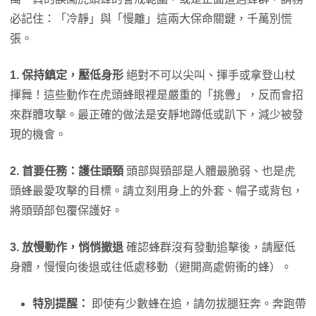
必記住：「冷靜」與「慢離」這兩大保命關鍵，千萬別慌
張。
1.
保持鎮定，壓低身形
絕對不可以尖叫、揮手或拿登山杖
揮舞！這些動作在虎頭蜂眼裡是嚴重的「挑釁」，反而會招
來群體攻擊。最正確的做法是安靜地蹲低或趴下，減少被發
現的機會。
2.
首要任務：護住頭頸
頭部與頸部是人體最脆弱、也是虎
頭蜂最愛攻擊的目標。請立刻用身上的外套、帽子或背包，
將頭頸部包覆保護好。
3.
放慢動作，悄悄撤退
確認蜂群沒有發動追擊後，請壓低
身體，慢慢向後退或往低處移動（避開高處俯衝的蜂）。
特別提醒：
即使有少數蜂在追，請勿拔腿狂奔。奔跑帶