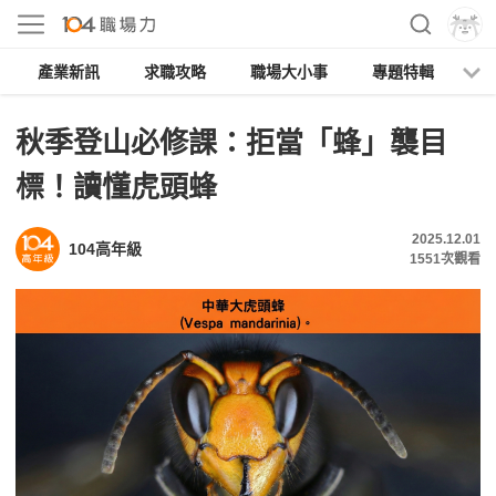
產業新訊
求職攻略
職場大小事
專題特輯
人
秋季登山必修課：拒當「蜂」襲目
標！讀懂虎頭蜂
2025.12.01
104高年級
1551
次觀看