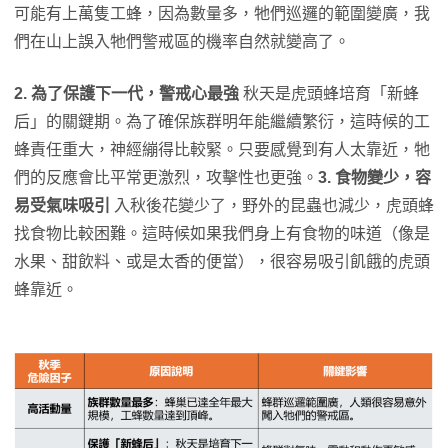
可能有上萬隻工蜂，因為數量多，牠們巡邏的範圍變廣，我
們在山上誤入牠們警戒區的機率自然就變高了。
2.
為了保護下一代，警戒心最強
秋天是虎頭蜂培育「新蜂
后」的關鍵期。為了確保族群明年能繼續繁衍，這時候的工
蜂責任重大，神經繃得比較緊。只要感覺到有人太靠近，牠
們的反應會比平常更激烈，攻擊性也更強。
3. 食物變少，容
易受氣味吸引
入秋後花變少了，野外的昆蟲也減少，虎頭蜂
找食物比較困難。這時候如果我們身上有食物的味道（像是
水果、甜飲料、或是太香的便當），很容易吸引飢餓的虎頭
蜂靠近。