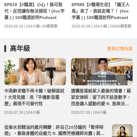
EP619【#職涯】小心！無可取
EP585【#職場生存】「國王人
代，反而讓你無法接班！(#cc字
馬」來了，我該走嗎？！ (#cc
幕 ) | 104職涯診所Podcast
字幕 ) | 104職涯診所Podcast
2026.06.18 | 104小編 | 60觀看數
2026.02.09 | 104小編 | 20660觀看數
高年級
更多訂閱內容
中高齡求職不再卡關！破解面試
遺囑是寫給家人最後的情書！蘇
7 大常見題：用「手機影音履
家宏律師：留下的不該是數字，
歷」展現不可替代性
而是讓人感動的愛 ft. 恩典法律
事務所創辦人 蘇家宏律師 | 高年
2026.07.28 | 104小編
2026.07.28 | 104小編
級不打烊 x 用 AI 點亮第二人生
EP283
從香水到精油的歲月轉變：許自己10分鐘的「暫停時
間」，重啟身體的自癒力 ft. 國際芳療講師米露 | 高年