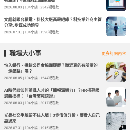
有履歷」4區塊找出高薪籌碼
2026.08.03 | 104小編 | 2342觀看數
文組就跟台積電、科技大廠高薪絕緣？科技業外商主管
分享5步驟成功跨界
2026.07.31 | 104小編 | 1590觀看數
職場大小事
更多訂閱內容
怕入錯行、挑錯公司會搞爛履歷？職涯真的有所謂的
「走錯路」嗎？
2026.08.05 | 104小編 | 1544觀看數
AI時代該如何辨識人才的「簡報溝通力」？HR招募篩
選新指標：「台灣簡報認證」
2026.08.03 | 104小編 | 2017觀看數
光靠社交手腕留不住人脈！3步價值分析，讓貴人自己
靠過來
2026.07.31 | 104小編 | 1915觀看數