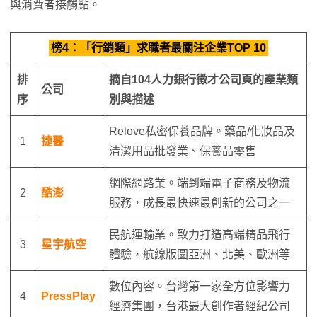
與消費者接觸點。
榜4：「行銷類」求職者最關注企業TOP 10
排
摘自
104
人力銀行徵才公司頁的產業類
公司
序
別與描述
Relove私密保養品牌。藥品/化妝品及
1
捷醫
清潔用品批發業、保養品零售
網際網路業。端到端電子商務及物流
2
酷澎
服務，成長最快速最創新的公司之一
民航運輸業。致力打造高端精品飛行
3
星宇航空
體驗，航線版圖亞洲、北美、歐洲等
數位內容。台灣第一家全方位影響力
4
PressPlay
經濟集團，台港最大創作者經紀公司