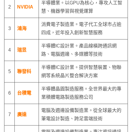
半導體業。以GPU為核心，專攻人工智
2
NVIDIA
慧、機器學習與視覺運算
消費電子製造業。電子代工全球市占逾
3
鴻海
四成，近年投入創新智慧服務
半導體IC設計業。產品線橫跨通訊網
4
瑞昱
路、電腦週邊、多媒體等技術
半導體IC設計業。提供智慧裝置、物聯
5
聯發科
網等系統晶片整合解決方案
半導體晶圓製造服務。全世界最大的專
6
台積電
業積體電路製造服務公司
電腦及週邊設備製造業。從全球最大的
7
廣達
筆電設計製造、跨足雲端技術
電腦及週邊設備製造業。專注資訊通訊