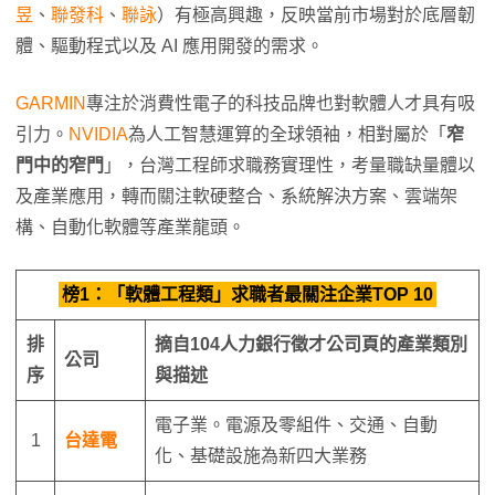
昱
、
聯發科
、
聯詠
）有極高興趣，反映當前市場對於底層韌
體、驅動程式以及 AI 應用開發的需求。
GARMIN
專注於消費性電子的科技品牌也對軟體人才具有吸
引力。
NVIDIA
為人工智慧運算的全球領袖，相對屬於「
窄
門中的窄門
」，台灣工程師求職務實理性，考量職缺量體以
及產業應用，轉而關注軟硬整合、系統解決方案、雲端架
構、自動化軟體等產業龍頭。
榜1：「軟體工程類」求職者最關注企業TOP 10
排
摘自
104
人力銀行徵才公司頁的產業類別
公司
序
與描述
電子業。電源及零組件、交通、自動
1
台達電
化、基礎設施為新四大業務