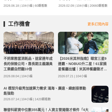
2026.06.18 | 104小編 | 60觀看數
2026.02.09 | 104小編 | 20660觀看數
工作機會
更多訂閱內容
不把業務當消耗品，這家連年成
【2026米其林指南】頤宮三星9
長的保險公司，靠長期主義讓員
連霸、NOBUO升二星！61家摘
工業績自然翻10倍
星餐廳出爐｜米其林餐廳徵才機
會
2026.08.04 | 104小編
2026.07.21 | 104小編
AI 模型升級秀加速算力需求 鴻海、廣達、緯創接單動
能強勁
2026.07.14 | 104小編 | 1420觀看數
聯發科薪資中位數355萬元！人資主管揭徵才條件「4大