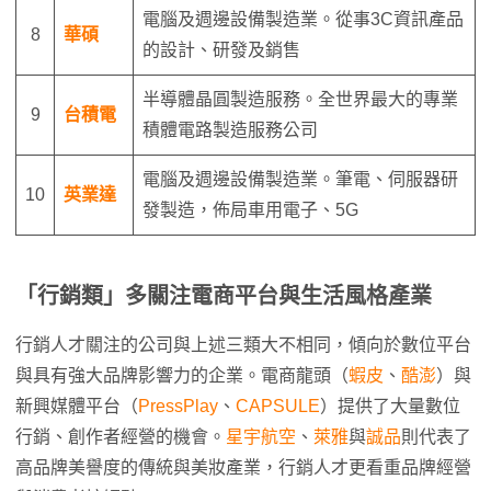
電腦及週邊設備製造業。從事3C資訊產品
8
華碩
的設計、研發及銷售
半導體晶圓製造服務。全世界最大的專業
9
台積電
積體電路製造服務公司
電腦及週邊設備製造業。筆電、伺服器研
10
英業達
發製造，佈局車用電子、5G
「行銷類」多關注電商平台與生活風格產業
行銷人才關注的公司與上述三類大不相同，傾向於數位平台
與具有強大品牌影響力的企業。電商龍頭（
蝦皮
、
酷澎
）與
新興媒體平台（
PressPlay
、
CAPSULE
）提供了大量數位
行銷、創作者經營的機會。
星宇航空
、
萊雅
與
誠品
則代表了
高品牌美譽度的傳統與美妝產業，行銷人才更看重品牌經營