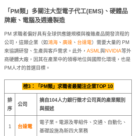
「PM
類」多關注大型電子代工(EMS)、硬體品
牌廠、電腦及週邊製造
PM 求職者偏好具有全球供應鏈規模與複雜產品開發流程的
公司，這類企業（如
鴻海
、
廣達
、
台達電
）需要大量的 PM
來協調研發、生產與客戶需求。此外，
ASML
與
NVIDIA
等外
商硬體大廠，因其在產業中的領導地位與國際化環境，也是
PM人才的首選目標。
榜3：「PM類」求職者最關注企業TOP 10
排
摘自
104
人力銀行徵才公司頁的產業類別
公司
序
與描述
電子業。電源及零組件、交通、自動化、
1
台達電
基礎設施為新四大業務