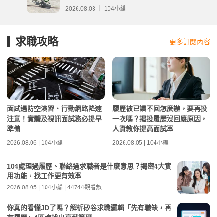
事項整理
2026.08.03 ｜ 104小編
求職攻略
更多訂閱內容
面試遇防空演習、行動網路降速
履歷被已讀不回怎麼辦，要再投
注意！實體及視訊面試務必提早
一次嗎？揭投履歷沒回應原因，
準備
人資教你提高面試率
2026.08.06 | 104小編
2026.08.05 | 104小編
104處理過履歷、聯絡過求職者是什麼意思？揭密4大實
用功能，找工作更有效率
2026.08.05 | 104小編 | 44744觀看數
你真的看懂JD了嗎？解析矽谷求職邏輯「先有職缺，再