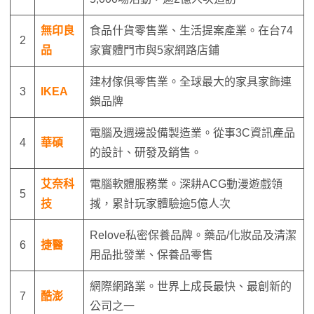
無印良
食品什貨零售業、生活提案產業。在台74
2
品
家實體門市與5家網路店鋪
建材傢俱零售業。全球最大的家具家飾連
3
IKEA
鎖品牌
電腦及週邊設備製造業。從事3C資訊產品
4
華碩
的設計、研發及銷售。
艾奈科
電腦軟體服務業。深耕ACG動漫遊戲領
5
技
掝，累計玩家體驗逾5億人次
Relove私密保養品牌。藥品/化妝品及清潔
6
捷醫
用品批發業、保養品零售
網際網路業。世界上成長最快、最創新的
7
酷澎
公司之一