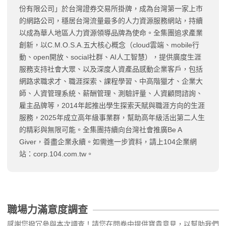
份有限公司」於台灣證券交易所掛牌，成為台灣第一家上市
的網路公司，穩居台灣流量最多的人力資源服務網站，持續
以成為華人地區人力資源領導品牌為使命。全集團追求產業
創新，以C.M.O.S.A.五大核心概念（cloud雲端、mobile行
動、open開放、social社群、AI人工智慧），提供廣度生涯
服務支持社會大眾、以及深度人資產品感動企業客戶，包括
網路求職求才、職涯探索、課程學習、中高階獵才、企業大
師、人資管理系統、薪酬管理、測驗評量、人資顧問諮詢、
雇主品牌等，2014年起推出學生探索天賦與職涯方向的生涯
服務，2025年成立高年級事業群，幫助高年級活出第二人生
的精彩與無限可能。全集團持續向台灣社會推廣Be A
Giver，善盡企業永續。如需進一步資料，請上104企業網
站：corp.104.com.tw。
職場力滿意度調查
感謝您撥冗參與本次調查！請您在問卷中提供寶貴意見，以幫助我們