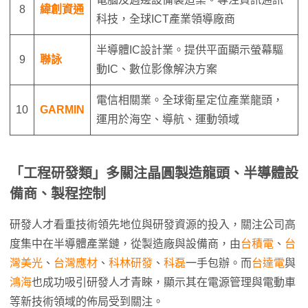
8
緯創資通
科技，全球ICT產業領導廠商
半導體IC設計業。提供平面顯示螢幕驅
9
聯詠
動IC、數位影像解決方案
電信相關業。全球衛星定位產業龍頭，
10
GARMIN
運用於海空、導航、運動領域
「工程研發類」多關注晶圓製造龍頭、半導體設
備商、製程控制
研發人才看重技術領先地位與研發資源的投入，關注公司高
度集中在半導體產業鏈，從製造廠與設備商，由
台積電
、
台
灣美光
、
台灣應材
、
科林研發
、
科磊
一手包辦。而
台達電
與
鴻海
也成功吸引研發人才青睞，顯示其在電源管理與電動車
等新技術領域的佈局受到關注。