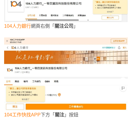
104人力銀行
網頁右側「
關注公司
」
104工作快找APP
下方「
關注
」按鈕