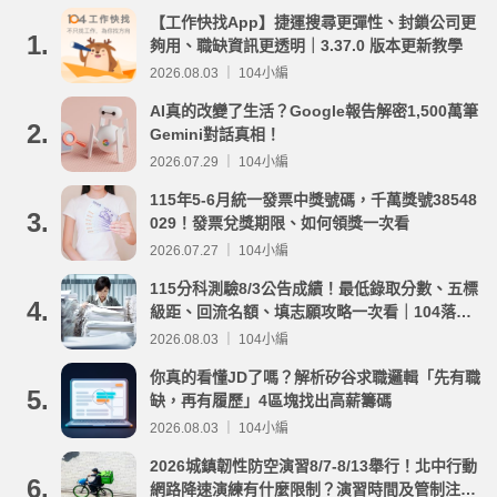
【工作快找App】捷運搜尋更彈性、封鎖公司更
1.
夠用、職缺資訊更透明｜3.37.0 版本更新教學
2026.08.03 ｜ 104小編
AI真的改變了生活？Google報告解密1,500萬筆
2.
Gemini對話真相！
2026.07.29 ｜ 104小編
115年5-6月統一發票中獎號碼，千萬獎號38548
3.
029！發票兌獎期限、如何領獎一次看
2026.07.27 ｜ 104小編
115分科測驗8/3公告成績！最低錄取分數、五標
4.
級距、回流名額、填志願攻略一次看｜104落點
分析
2026.08.03 ｜ 104小編
你真的看懂JD了嗎？解析矽谷求職邏輯「先有職
5.
缺，再有履歷」4區塊找出高薪籌碼
2026.08.03 ｜ 104小編
2026城鎮韌性防空演習8/7-8/13舉行！北中行動
6.
網路降速演練有什麼限制？演習時間及管制注意