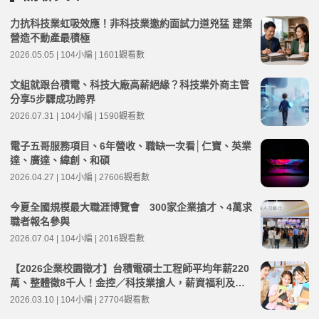
力抗科技業虹吸效應！非科技業邀約面試力道兇猛 建築
營造不動產最積極
2026.05.05 | 104小編 | 1601觀看數
文組就跟台積電、科技大廠高薪絕緣？科技業外商主管
分享5步驟成功跨界
2026.07.31 | 104小編 | 1590觀看數
電子五哥服務項目、6年營收、職缺一次看│仁寶、英業
達、廣達、緯創、和碩
2026.04.27 | 104小編 | 27606觀看數
今夏全國規模最大職涯博覽會 300家企業搶才、4萬求
職者報名參與
2026.07.04 | 104小編 | 2016觀看數
【2026企業校園徵才】台積電碩士工程師平均年薪220
萬、整體徵8千人！金控／科技業搶人，薪資福利及MA
計畫盤點
2026.03.10 | 104小編 | 27704觀看數