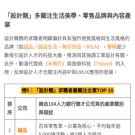
「設計類」多關注生活美學、零售品牌與內容產
業
設計職務的求職者明顯偏好具有強烈視覺風格與生活風格的
品牌（如
誠品
／
誠品生活
、
無印良品
、
IKEA
），
華碩
是少
數吸引設計人才的科技大廠，推測與其強調工業設計有關。
此外，動漫代理商（
木棉花
）與旅遊科技（
Tripool
）的入
榜，反映設計人才也關注內容IP與UI/UX應用的發展。
榜5：「設計類」求職者最關注企業TOP 10
排
摘自
104
人力銀行徵才公司頁的產業類別
公司
序
與描述
百貨零售業。以書為核心，平均每年逾
1
誠品
5,000場活動，逾2億人次造訪