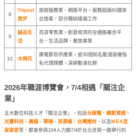
Tripool
旅遊服務業、網路平台。服務超過60國來
8
旅步
台旅客，部分職缺遠端工作
誠品生
百貨零售業。創意經濟的全通路複合平
9
活
台、生活品牌、餐旅事業
廣電節目供應業。逾30個知名動漫版權指
10
木棉花
名代理媒體，深耕動漫社群
2026年職涯博覽會，7/4相遇「關注企
業」
五大數位科技人才「關注企業」，包括
台達電
、
緯創資通
、
光寶科技
、
廣達
、
華碩
、
英業達
、
台灣應材
、以及
IKEA宜
家家居
等，都會參與104人力銀7/4於台北世貿一館舉行的