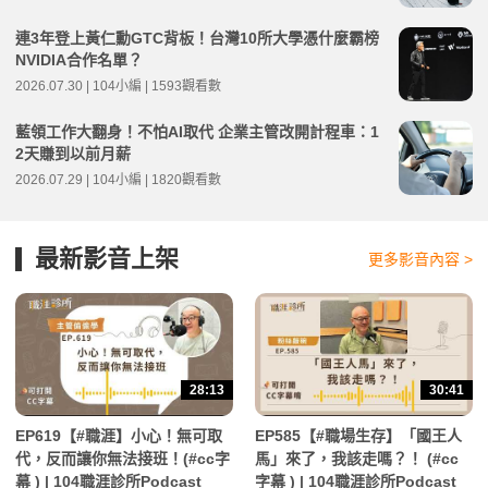
連3年登上黃仁勳GTC背板！台灣10所大學憑什麼霸榜
NVIDIA合作名單？
2026.07.30 | 104小編 | 1593觀看數
藍領工作大翻身！不怕AI取代 企業主管改開計程車：1
2天賺到以前月薪
2026.07.29 | 104小編 | 1820觀看數
最新影音上架
更多影音內容 >
28:13
30:41
EP619【#職涯】小心！無可取
EP585【#職場生存】「國王人
代，反而讓你無法接班！(#cc字
馬」來了，我該走嗎？！ (#cc
幕 ) | 104職涯診所Podcast
字幕 ) | 104職涯診所Podcast