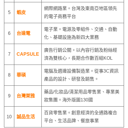
網際網路業。台灣及東南亞地區領先
5
蝦皮
的電子商務平台
電子業。電源及零組件、交通、自動
6
台達電
化、基礎設施為新四大業務
廣告行銷公關。以內容行銷及粉絲經
7
CAPSULE
濟為雙核心，長期合作數百組KOL
電腦及週邊設備製造業。從事3C資訊
8
華碩
產品的設計、研發及銷售。
藥品/化妝品/清潔用品零售業、專業美
9
台灣萊雅
妝集團。海外版圖130國
百貨零售業。創意經濟的全通路複合
10
誠品生活
平台、生活品牌、餐旅事業