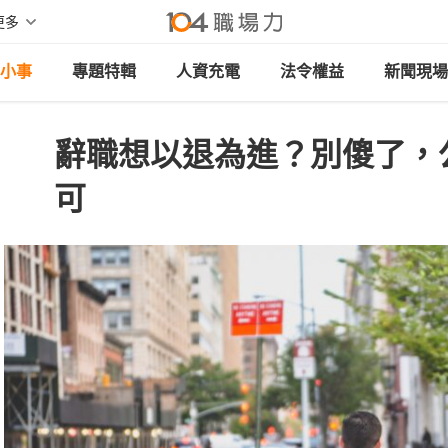
更多
小事
專題特輯
人資充電
法令權益
新聞現場
辭職想以退為進？別傻了，
可