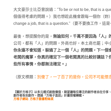
大文豪莎士比亞曾說過："To be or not to be, that is 
個值得考慮的問題。）我也想趁此機會跟每一個你（妳）提醒："To 
change a job, that is a question."（要不要
最後，想提醒你的是，
無論如何，千萬不要因為「人」
公司，都有「人」的問題，外商也好，本土商也罷；中小企
你永遠不會知道，躲過了上一個「人」的問題，下一個
老闆的魔掌，你真的確定下一個老闆真的比較好講話？
些所有事情，你都無法確定。」
（原文標題：
別傻了，一了百了的是你，公司不可能懷
【關於方格子】以多元模式創造價值，期望讓每位專注的創作者自在分享、
創作者各別創作，透過「方格子直送」計畫授權轉載。
方格子網站
方格子臉書粉絲頁