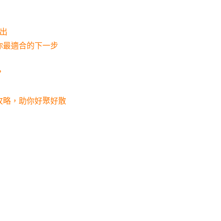
出
你最適合的下一步
？
攻略，助你好聚好散