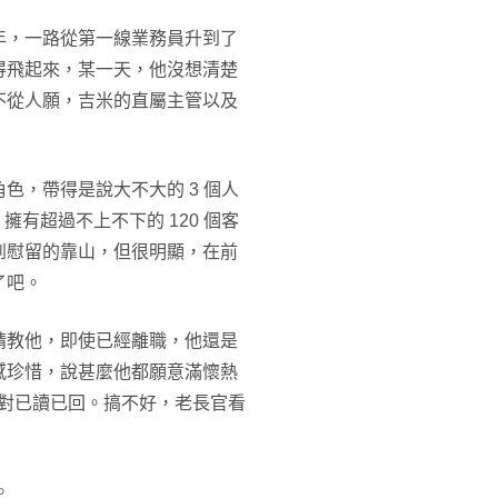
年，一路從第一線業務員升到了
得飛起來，某一天，他沒想清楚
不從人願，吉米的直屬主管以及
色，帶得是說大不大的 3 個人
擁有超過不上不下的 120 個客
到慰留的靠山，但很明顯，在前
了吧。
請教他，即使已經離職，他還是
感珍惜，說甚麼他都願意滿懷熱
他絕對已讀已回。搞不好，老長官看
。