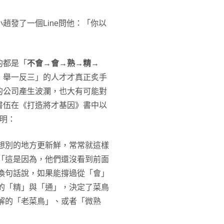
趙發了一個Line問他：「你以
的都是「
不會→會→熟→精→
、舉一反三」的人才才真正炙手
的公司產生波瀾，也大有可能對
書伍在《打造將才基因》書中以
明：
想別的地方更新鮮，常常就這樣
「這是因為，他們還沒看到前面
換句話說，如果能撐過從「會」
的「精」與「通」，決定了菜鳥
解的「老菜鳥」、或者「微熟