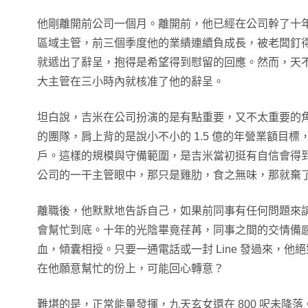
他剛離開前公司一個月。離開前，他已經在公司幹了十
區域主管，前三個季度他的業績連續負成長，被老闆釘
就遞出了辭呈，抱得是希望得到慰留的回應。然而，天
大主管在三小時內就核准了他的辭呈。
坦白說，吉米在公司扮演的是有點重要，又不太重要的角
的團隊，肩上背的是說小不小的 1.5 億的年營業額目標，
戶。這樣的規模與守備範圍，是吉米當初挺有自信會得
公司的一干主管眼中，那只是雞肋，食之無味，那就棄
離職後，他默默地告訴自己，如果前同事有任何問題來
會幫忙到底。十年的光陰畢竟荏苒，同事之間的交情備
血，傾囊相授。只要一通電話或一封 Line 發過來，
在他願意幫忙的份上，可能回心轉意？
難堪的是，正常能量發揮，九天玄女還在 800 呎未降落