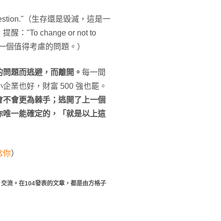
a question."（生存還是毀滅，這是一
change or not to
換工作，這是一個值得考慮的問題。）
的問題而逃避，而離開。
每一間
業也好，財富 500 強也罷。
會不會更為棘手；逃開了上一個
你唯一能確定的，「就是以上這
念你
）
交流。在104發表的文章，都是由方格子