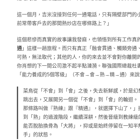
這一個月，吉米沒接到任何一通電話，只有隔壁部門的小
前常帶客戶去的那間熱炒店在哪條路上？」
這個悲慘而真實的故事讓我發麻，也領悟到所有工作真
通
」這樣一趟旅程。而只有真正「融會貫通、觸類旁通
可熱，無法取代；其他的人，你的來去並不會對你離開
你肖想的下一間公司激不起半點漣漪。聯強國際總裁杜
「能力養成的5個等級」（不會→會→熟→精→通）來說
菜鳥從「不會」到「會」之後，失去新鮮感，於是幻
跳出去，又展開另一個從「不會」到「會」的輪迴。
那條路叫做『熟練』跟『精通』，就選擇下山了，」
到「熟」的過渡階段，繼續深耕，然後晉級到教練級
能否脫胎換骨為「大將」，抑或是始終停留在一知半
手」的狀態。