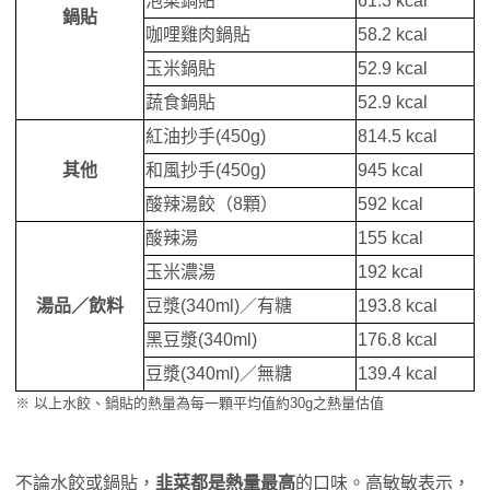
泡菜鍋貼
61.3 kcal
鍋貼
咖哩雞肉鍋貼
58.2 kcal
玉米鍋貼
52.9 kcal
蔬食鍋貼
52.9 kcal
紅油抄手(450g)
814.5 kcal
其他
和風抄手(450g)
945 kcal
酸辣湯餃（8顆）
592 kcal
酸辣湯
155 kcal
玉米濃湯
192 kcal
湯品／飲料
豆漿(340ml)／有糖
193.8 kcal
黑豆漿(340ml)
176.8 kcal
豆漿(340ml)／無糖
139.4 kcal
※ 以上水餃、鍋貼的熱量為每一顆平均值約30g之熱量估值
不論水餃或鍋貼，
韭菜都是熱量最高
的口味。高敏敏表示，