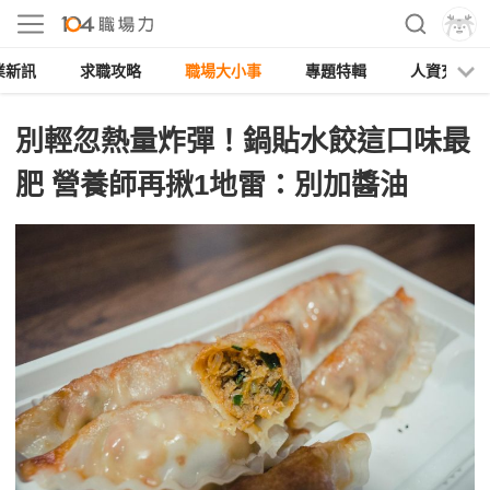
業新訊
求職攻略
職場大小事
專題特輯
人資充電
別輕忽熱量炸彈！鍋貼水餃這口味最
肥 營養師再揪1地雷：別加醬油