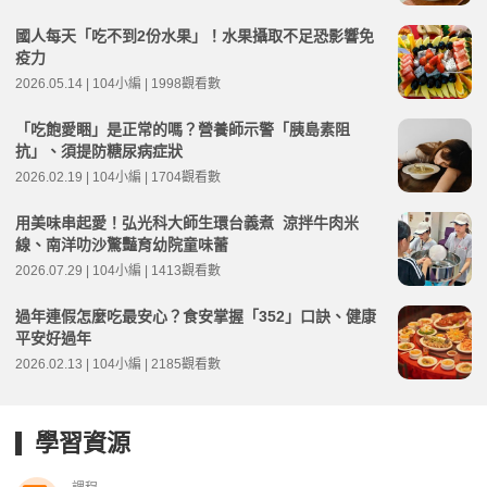
國人每天「吃不到2份水果」！水果攝取不足恐影響免
疫力
2026.05.14 | 104小編 | 1998觀看數
「吃飽愛睏」是正常的嗎？營養師示警「胰島素阻
抗」、須提防糖尿病症狀
2026.02.19 | 104小編 | 1704觀看數
用美味串起愛！弘光科大師生環台義煮 涼拌牛肉米
線、南洋叻沙驚豔育幼院童味蕾
2026.07.29 | 104小編 | 1413觀看數
過年連假怎麼吃最安心？食安掌握「352」口訣、健康
平安好過年
2026.02.13 | 104小編 | 2185觀看數
學習資源