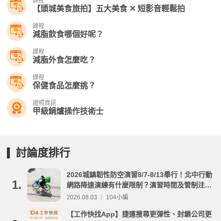
課程
【頭城美食旅拍】五大美食 ✕ 短影音輕鬆拍
課程
減脂飲食哪個好呢？
課程
減脂外食怎麼吃？
課程
保健食品怎麼挑？
證照資訊
甲級鍋爐操作技術士
討論度排行
2026城鎮韌性防空演習8/7-8/13舉行！北中行動
1.
網路降速演練有什麼限制？演習時間及管制注意
事項整理
2026.08.03 ｜ 104小編
【工作快找App】捷運搜尋更彈性、封鎖公司更