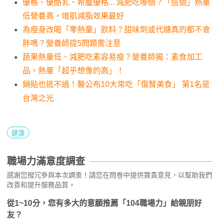
優格、優酪乳、希臘優格... 減肥吃哪個？「這個」熱量
低營養高，增肌減脂效果最好
為瘦身改喝「零熱量」飲料？甜味劑或代糖真的都不會
胖嗎？營養師提5問題需注意
蔬果熱量低、減肥吃素容易瘦？營養師揭：素食加工
品，熱量「超乎想像的高」！
鍋貼也逃不過！醫公布10大常吃「傷腎美食」 第1名是
台灣之光
健康
職場力滿意度調查
感謝您撥冗參與本次調查！請您在問卷中提供寶貴意見，以幫助我們
改善和提升服務品質。
從1~10分，您有多大的意願推薦「104職場力」給親朋好
友？