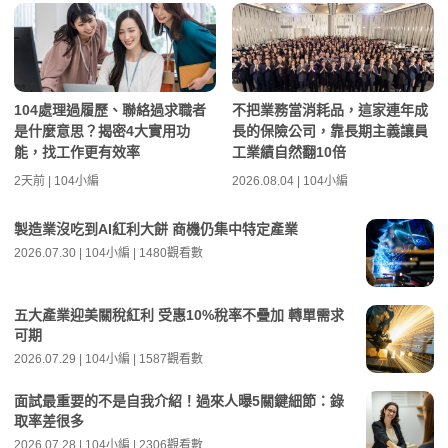
104處理過履歷、聯絡過求職者
不把業務當消耗品，這家連年成
是什麼意思？揭密4大實用功
長的保險公司，靠長期主義讓員
能，找工作更有效率
工業績自然翻10倍
2天前 | 104小編
2026.08.04 | 104小編
製造業沒吃到AI紅利大餅 商機仍集中特定產業
2026.07.30 | 104小編 | 1480觀看數
五大產業迎美關稅紅利 受惠10%稅率不疊加 轉單需求
可期
2026.07.29 | 104小編 | 1587觀看數
面試最重要的不是自我介紹！過來人曝5關鍵細節：錄
取率差很多
2026.07.28 | 104小編 | 2306觀看數