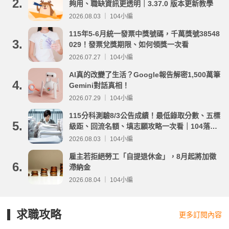
2.
夠用、職缺資訊更透明｜3.37.0 版本更新教學
2026.08.03 ｜ 104小編
115年5-6月統一發票中獎號碼，千萬獎號38548
3.
029！發票兌獎期限、如何領獎一次看
2026.07.27 ｜ 104小編
AI真的改變了生活？Google報告解密1,500萬筆
4.
Gemini對話真相！
2026.07.29 ｜ 104小編
115分科測驗8/3公告成績！最低錄取分數、五標
5.
級距、回流名額、填志願攻略一次看｜104落點
分析
2026.08.03 ｜ 104小編
雇主若拒絕勞工「自提退休金」，8月起將加徵
6.
滯納金
2026.08.04 ｜ 104小編
求職攻略
更多訂閱內容