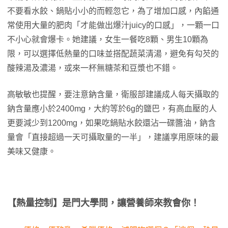
不要看水餃、鍋貼小小的而輕忽它，為了增加口感，內餡通
常使用大量的肥肉「才能做出爆汁juicy的口感」，一顆一口
不小心就會爆卡。她建議，女生一餐吃8顆、男生10顆為
限，可以選擇低熱量的口味並搭配蔬菜清湯，避免有勾芡的
酸辣湯及濃湯，或來一杯無糖茶和豆漿也不錯。
高敏敏也提醒，要注意鈉含量，衛服部建議成人每天攝取的
鈉含量應小於2400mg，大約等於6g的鹽巴，有高血壓的人
更要減少到1200mg，如果吃鍋貼水餃還沾一碟醬油，鈉含
量會「直接超過一天可攝取量的一半」，建議享用原味的最
美味又健康。
【熱量控制】是門大學問，讓營養師來教會你！