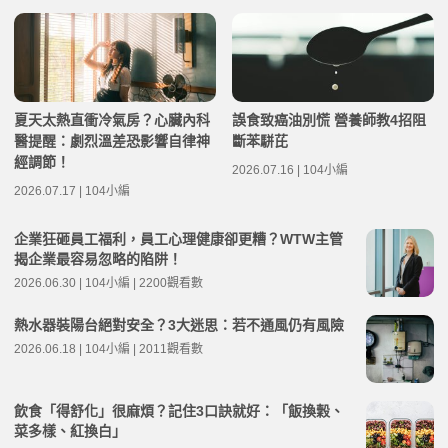
夏天太熱直衝冷氣房？心臟內科
誤食致癌油別慌 營養師教4招阻
醫提醒：劇烈溫差恐影響自律神
斷苯駢芘
經調節！
2026.07.16 | 104小編
2026.07.17 | 104小編
企業狂砸員工福利，員工心理健康卻更糟？WTW主管
揭企業最容易忽略的陷阱！
2026.06.30 | 104小編 | 2200觀看數
熱水器裝陽台絕對安全？3大迷思：若不通風仍有風險
2026.06.18 | 104小編 | 2011觀看數
飲食「得舒化」很麻煩？記住3口訣就好：「飯換穀、
菜多樣、紅換白」