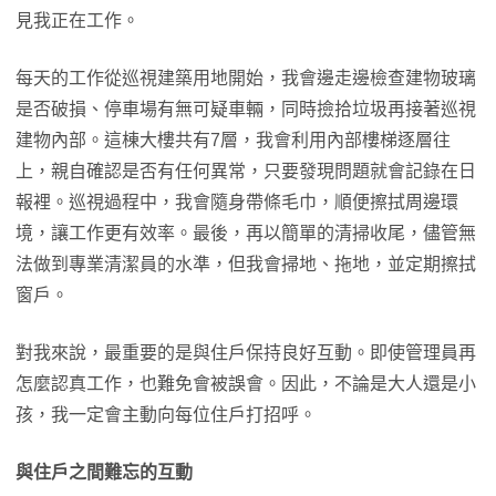
見我正在工作。
每天的工作從巡視建築用地開始，我會邊走邊檢查建物玻璃
是否破損、停車場有無可疑車輛，同時撿拾垃圾再接著巡視
建物內部。這棟大樓共有7層，我會利用內部樓梯逐層往
上，親自確認是否有任何異常，只要發現問題就會記錄在日
報裡。巡視過程中，我會隨身帶條毛巾，順便擦拭周邊環
境，讓工作更有效率。最後，再以簡單的清掃收尾，儘管無
法做到專業清潔員的水準，但我會掃地、拖地，並定期擦拭
窗戶。
對我來說，最重要的是與住戶保持良好互動。即使管理員再
怎麼認真工作，也難免會被誤會。因此，不論是大人還是小
孩，我一定會主動向每位住戶打招呼。
與住戶之間難忘的互動