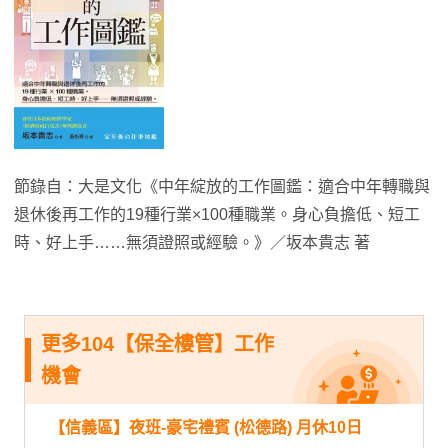
節錄自：大是文化《中年綻放的工作圖鑑：適合中年轉職與
退休後再工作的19種行業×100種職業。身心負擔低、短工
時、好上手……無須證照或經驗。》／坂本貴志 著
更多104【保全樓管】工作
機會
【信義區】夜班-豪宅禮賓 (松德路) 月休10日