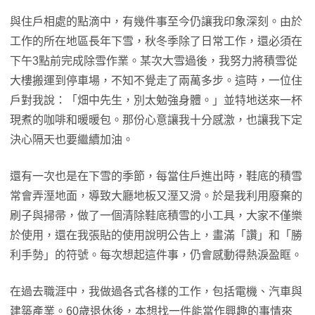
與住戶相處的點滴中，有幾件事至今仍讓我印象深刻。由於
工作的所在地區長年下雪，秋冬季除了日常工作，還必須在
下午3點前完成除雪作業。某次大雪過後，我努力將積雪從
大樓搬運到停車場，不知不覺走了兩萬多步。這時，一位住
戶對我說：「畑中先生，別太勉強身體。」並特地送來一杯
現煮的咖啡和暖暖包。那份心意讓我十分感激，也讓我下定
決心隔天也要繼續加油。
還有一次也是在下雪的季節，每當住戶進出時，鞋底的積雪
常會弄溼地面，導致大廳地板又溼又滑。於是我利用廢棄的
刷子與掃帚，做了一個清除鞋底積雪的小工具，大家不僅樂
於使用，還在我張貼的使用說明公告上，畫滿「讚」和「勝
利手勢」的符號。每次想起這件事，仍會感動得熱淚盈眶。
在過去職涯中，我做過各式各樣的工作，包括電機、汽車與
建築產業。60歲退休後，本想找一件能當作興趣的事情來