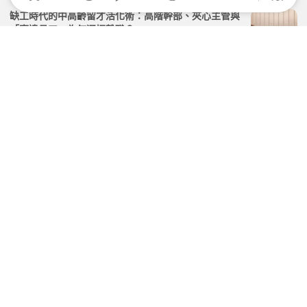
缺工時代的中高齡留才活化術：高階幹部、夾心主管與
「窗邊員工」為何選擇離職？
2026.03.03 | 104小編 | 1984觀看數
全漢企業如何打造全齡共融職場？中高齡友善政策、孝
親假與低離職率背後的關鍵策略
2026.03.03 | 104小編 | 1635觀看數
退休後工作怎麼選？日專家：65歲後轉戰「微型工作」
更幸福
2026.04.22 | 104小編 | 2588觀看數
讓中高齡成為緩解缺工的即戰力！勞動部發布職務再設
計指引、「讓工作適應人」
2026.07.15 | 104小編 | 1565觀看數
學習資源
證照資訊