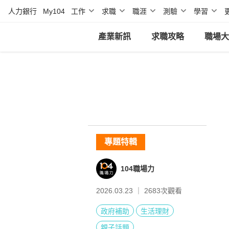
人力銀行
My104
工作
求職
職涯
測驗
學習
產業新訊
求職攻略
職場大
專題特輯
104職場力
2026.03.23 ｜
2683
次觀看
政府補助
生活理財
親子話題