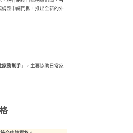
承，現行制度門檻明顯過高，有
幅調整申請門檻，推出全新的外
性家務幫手
」，主要協助日常家
格
即符合申請資格。