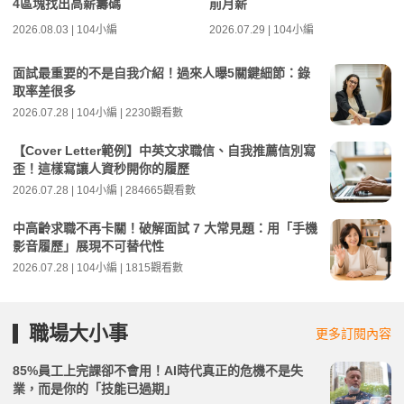
4區塊找出高薪籌碼
前月薪
2026.08.03 | 104小編
2026.07.29 | 104小編
面試最重要的不是自我介紹！過來人曝5關鍵細節：錄
取率差很多
2026.07.28 | 104小編 | 2230觀看數
【Cover Letter範例】中英文求職信、自我推薦信別寫
歪！這樣寫讓人資秒開你的履歷
2026.07.28 | 104小編 | 284665觀看數
中高齡求職不再卡關！破解面試 7 大常見題：用「手機
影音履歷」展現不可替代性
2026.07.28 | 104小編 | 1815觀看數
職場大小事
更多訂閱內容
85%員工上完課卻不會用！AI時代真正的危機不是失
業，而是你的「技能已過期」