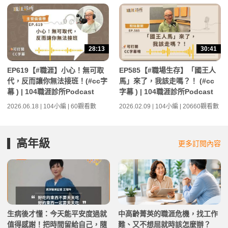
28:13
30:41
EP619【#職涯】小心！無可取
EP585【#職場生存】「國王人
代，反而讓你無法接班！(#cc字
馬」來了，我該走嗎？！ (#cc
幕 ) | 104職涯診所Podcast
字幕 ) | 104職涯診所Podcast
2026.06.18 | 104小編 | 60觀看數
2026.02.09 | 104小編 | 20660觀看數
高年級
更多訂閱內容
生病後才懂：今天能平安度過就
中高齡菁英的職涯危機，找工作
值得感謝！把時間留給自己，隨
難、又不想屈就時該怎麼辦？