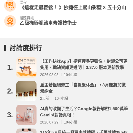
課程
《這樣走最輕鬆！ 》抄捷徑上鳶山彩壁 X 五十分山
證照資訊
乙級機器腳踏車修護技術士
討論度排行
【工作快找App】捷運搜尋更彈性、封鎖公司更
1.
夠用、職缺資訊更透明｜3.37.0 版本更新教學
2026.08.03 ｜ 104小編
雇主若拒絕勞工「自提退休金」，8月起將加徵
2.
滯納金
2天前 ｜ 104小編
AI真的改變了生活？Google報告解密1,500萬筆
3.
Gemini對話真相！
2026.07.29 ｜ 104小編
115年5-6月統一發票中獎號碼，千萬獎號38548