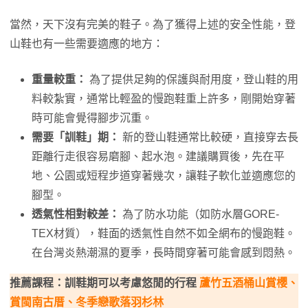
當然，天下沒有完美的鞋子。為了獲得上述的安全性能，登
山鞋也有一些需要適應的地方：
重量較重：
為了提供足夠的保護與耐用度，登山鞋的用
料較紮實，通常比輕盈的慢跑鞋重上許多，剛開始穿著
時可能會覺得腳步沉重。
需要「訓鞋」期：
新的登山鞋通常比較硬，直接穿去長
距離行走很容易磨腳、起水泡。建議購買後，先在平
地、公園或短程步道穿著幾次，讓鞋子軟化並適應您的
腳型。
透氣性相對較差：
為了防水功能（如防水層GORE-
TEX材質），鞋面的透氣性自然不如全網布的慢跑鞋。
在台灣炎熱潮濕的夏季，長時間穿著可能會感到悶熱。
推薦課程：訓鞋期可以考慮悠閒的行程
蘆竹五酒桶山賞櫻、
賞閩南古厝、冬季戀歌落羽杉林