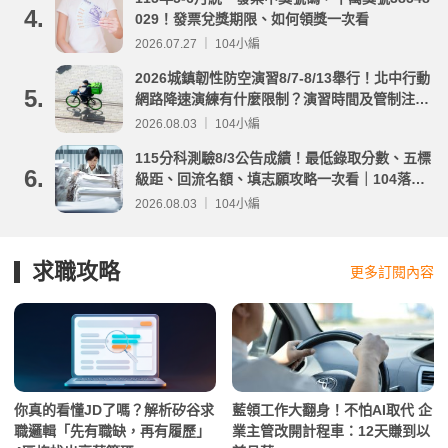
4.
029！發票兌獎期限、如何領獎一次看
2026.07.27 ｜ 104小編
2026城鎮韌性防空演習8/7-8/13舉行！北中行動
5.
網路降速演練有什麼限制？演習時間及管制注意
事項整理
2026.08.03 ｜ 104小編
115分科測驗8/3公告成績！最低錄取分數、五標
6.
級距、回流名額、填志願攻略一次看｜104落點
分析
2026.08.03 ｜ 104小編
求職攻略
更多訂閱內容
你真的看懂JD了嗎？解析矽谷求
藍領工作大翻身！不怕AI取代 企
職邏輯「先有職缺，再有履歷」
業主管改開計程車：12天賺到以