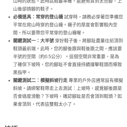
山時的狀態。此時試鞋最準確，能避免買到太合腳、上
山後卻擠腳的鞋子。
必備道具：常穿的登山襪
試穿時，請務必穿著您準備您
平常在爬山時穿的登山襪。襪子的厚度會影響鞋內空
間，所以要帶您平常穿的登山襪喔。
關鍵測試一：大半號
穿好鞋子後，將腳趾盡量往前頂到
鞋頭最前端。此時，您的腳後跟與鞋後跟之間，應該要
半號的空間（約0.5公分）。這個空間非常重要，是為
了確保下坡時，您的腳趾不會直接持續撞擊鞋頭而導致
黑指甲。
關鍵測試二：模擬斜坡行走
專業的戶外店通常設有模擬
斜坡。請綁緊鞋帶走上去測試：上坡時，感覺腳後跟是
否會過度滑動？下坡時，確認腳趾是否會頂到鞋頭？如
果會頂到，代表這雙鞋太小了。