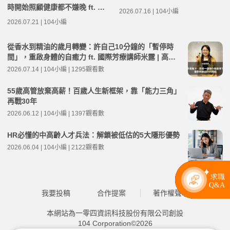
時開始照顧健康都不嫌晚 ft. 資
2026.07.16 | 104小編
深醫藥記者王瑞玲 | 高年級不打
2026.07.21 | 104小編
烊 x 用 AI 點亮第二人生 EP282
從香水到精油的歲月轉變：許自己10分鐘的「暫停時
間」，重啟身體的自癒力 ft. 國際芳療講師米露 | 高年
級不打烊 x 用 AI 點亮第二人生 EP281
2026.07.14 | 104小編 | 1295觀看數
55歲高管放棄高薪！百歲人生新框架，靠「能力三角」
再戰30年
2026.06.12 | 104小編 | 1397觀看數
HR必懂的中高齡人才兵法：解鎖被低估的5大隱形優勢
2026.06.04 | 104小編 | 2122觀看數
我要投稿
合作提案
著作權聲明
本網站為一零四資訊科技股份有限公司創設
104 Corporation©2026