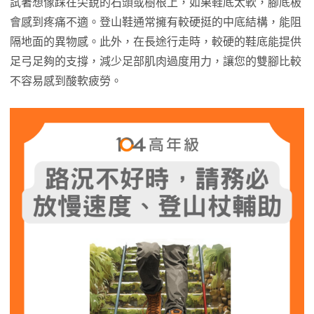
試著想像踩在尖銳的石頭或樹根上，如果鞋底太軟，腳底板
會感到疼痛不適。登山鞋通常擁有較硬挺的中底結構，能阻
隔地面的異物感。此外，在長途行走時，較硬的鞋底能提供
足弓足夠的支撐，減少足部肌肉過度用力，讓您的雙腳比較
不容易感到酸軟疲勞。