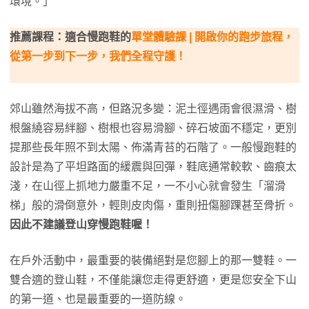
環境。」
推薦課程：適合慢跑鞋的
單堂體驗課 | 開啟你的跑步旅程，
從第一步到下一步，我們全程守護！
郊山雖然海拔不高，但路況多變：泥土徑遇雨會很濕滑、樹
根盤繞容易絆腳、樹根也容易滑腳、碎石坡面不穩定，更別
提那些長年照不到太陽、佈滿青苔的石階了。一般慢跑鞋的
設計是為了平坦路面的緩震與回彈，鞋底通常較軟、齒痕太
淺，在山徑上抓地力嚴重不足，一不小心就會發生「溜滑
梯」般的滑倒意外，輕則皮肉傷，重則扭傷腳踝甚至骨折。
因此不建議登山穿慢跑鞋喔！
在戶外活動中，最重要的裝備絕對是您腳上的那一雙鞋。一
雙合適的登山鞋，不僅能讓您走得更舒適，更是您安全下山
的第一道、也是最重要的一道防線。