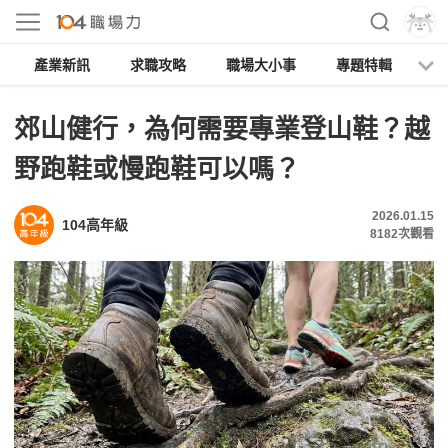
產業新訊
求職攻略
職場大小事
專題特輯
人
郊山健行，為何需要專業登山鞋？越
野跑鞋或慢跑鞋可以嗎？
2026.01.15
104高年級
8182
次觀看