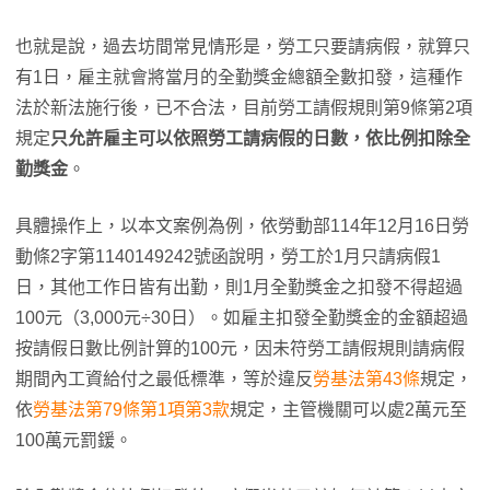
也就是說，過去坊間常見情形是，勞工只要請病假，就算只
有1日，雇主就會將當月的全勤獎金總額全數扣發，這種作
法於新法施行後，已不合法，目前勞工請假規則第9條第2項
規定
只允許雇主可以依照勞工請病假的日數，依比例扣除全
勤獎金
。
具體操作上，以本文案例為例，依勞動部114年12月16日勞
動條2字第1140149242號函說明，勞工於1月只請病假1
日，其他工作日皆有出勤，則1月全勤獎金之扣發不得超過
100元（3,000元÷30日）。如雇主扣發全勤獎金的金額超過
按請假日數比例計算的100元，因未符勞工請假規則請病假
期間內工資給付之最低標準，等於違反
勞基法第43條
規定，
依
勞基法第79條第1項第3款
規定，主管機關可以處2萬元至
100萬元罰鍰。