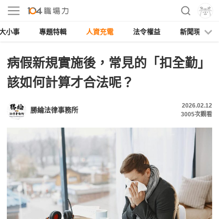
大小事
專題特輯
人資充電
法令權益
新聞現場
病假新規實施後，常見的「扣全勤」
該如何計算才合法呢？
2026.02.12
勝綸法律事務所
3005
次觀看