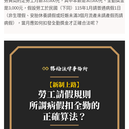
勞資間約定勞工月薪33,000元，其中本薪是30,000元、全勤獎金
是3,000元，假設勞工於民國（下同）115年1月請普通病假1日
（非生理假、安胎休養請假或妊娠未滿3個月流產未請產假而請
病假），當月應如何扣發全勤獎金才正確合法呢？