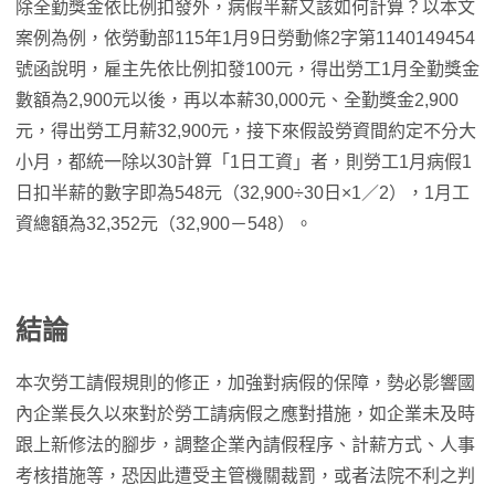
除全勤獎金依比例扣發外，病假半薪又該如何計算？以本文
案例為例，依勞動部115年1月9日勞動條2字第1140149454
號函說明，雇主先依比例扣發100元，得出勞工1月全勤獎金
數額為2,900元以後，再以本薪30,000元、全勤獎金2,900
元，得出勞工月薪32,900元，接下來假設勞資間約定不分大
小月，都統一除以30計算「1日工資」者，則勞工1月病假1
日扣半薪的數字即為548元（32,900÷30日×1／2），1月工
資總額為32,352元（32,900－548）。
結論
本次勞工請假規則的修正，加強對病假的保障，勢必影響國
內企業長久以來對於勞工請病假之應對措施，如企業未及時
跟上新修法的腳步，調整企業內請假程序、計薪方式、人事
考核措施等，恐因此遭受主管機關裁罰，或者法院不利之判