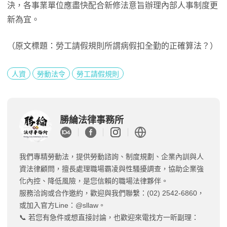
決，各事業單位應盡快配合新修法意旨辦理內部人事制度更
新為宜。
（原文標題：勞工請假規則所謂病假扣全勤的正確算法？）
人資
勞動法令
勞工請假規則
勝綸法律事務所
我們專精勞動法，提供勞動諮詢、制度規劃、企業內訓與人
資法律顧問，擅長處理職場霸凌與性騷擾調查，協助企業強
化內控、降低風險，是您信賴的職場法律夥伴。
服務洽詢或合作邀約，歡迎與我們聯繫：(02) 2542-6860，
或加入官方Line：@sllaw。
📞 若您有急件或想直接討論，也歡迎來電找方一昕副理：