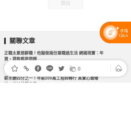
送出
關聯文章
正職太累想辭職！他擬做兩份兼職過生活 網揭現實：年
資、貸款都是問題
2026.05.04 | 104小編 | 2711觀看數
0
薪水變四分之一！年薪200萬工程師轉行 真實心聲曝
光：終於找回自己
2026.04.23 | 104小編 | 2037觀看數
薪資撐不住生活！10年公務員想離職 前輩勸留：外面
更危險
2026.05.07 | 104小編 | 2954觀看數
中年轉職卡關，真正缺人的地方卻沒人去？盤點跨界產