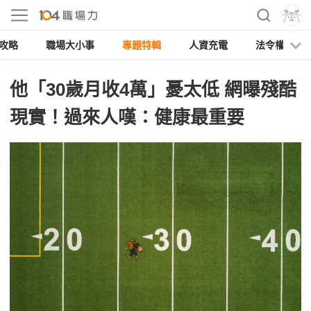
攻略
職場大小事
專題特輯
人資充電
法令權益
他「30歲月收4萬」憂太低 網曝殘酷
現實！過來人嘆：健康最重要