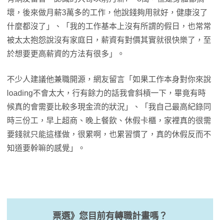
壞，後來做月薪3萬多的工作，他說錢夠用就好，健康沒了
什麼都沒了」、「我的工作基本上沒有所謂的假日，也常常
被太太抱怨說沒有家庭日，薪資有對價其實就很快樂了，至
於想要更高薪資的方法有很多」。
不少人建議他兼職開源，網友留言「如果工作本身對你來說
loading不會太大，行有餘力的話我會斜槓一下，畢竟有時
候真的會需要比較多現金流的狀況」、「我自己最高紀錄同
時三份工，早上超商、晚上餐飲、休假卡櫃，家裡真的很需
要錢就只能這樣做，很累啊，也累習慣了，真的休假反而不
知道要幹嘛的感覺」。
票選》您目前有轉職計畫嗎？