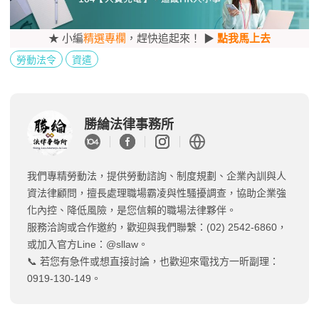
★ 小編
精選專欄
，趕快追起來！ ▶
點我馬上去
勞動法令
資遣
勝綸法律事務所
我們專精勞動法，提供勞動諮詢、制度規劃、企業內訓與人
資法律顧問，擅長處理職場霸凌與性騷擾調查，協助企業強
化內控、降低風險，是您信賴的職場法律夥伴。
服務洽詢或合作邀約，歡迎與我們聯繫：(02) 2542-6860，
或加入官方Line：@sllaw。
📞 若您有急件或想直接討論，也歡迎來電找方一昕副理：
0919-130-149。