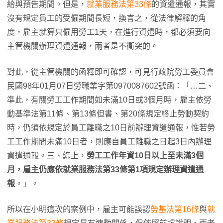
給與預告期間。但是，
就業服務法第33條
的資遣通報，其實
沒有規定員工的受僱期間長短，換言之，從法律解釋的角
度，雇主就算只僱用勞工1天，在進行資遣時，都必須要向
主管機關辦理資遣通報，兩者是不衝突的。
對此，從主管機關的函釋即可確認，可見行政院勞工委員會
民國98年01月07日勞職業字第0970087602號函：「…二、
準此，有關勞工工作期間如未滿10日或3個月時，雇主依勞
動基準法第11條、第13條但書、第20條規定終止勞動契約
時，仍須依規定於員工離職之10日前辦理資遣通報，惟若勞
工工作期間未滿10日者，則應自員工離職之日起3日內辦理
資遣通報。三、綜上，
勞工工作年資
10
日以上至未滿
3
個
月，雇主仍應依就業服務法第
33
條第
1
項規定辦理資遣通
報
。」。
所以在小明這次的案例中，雇主可能誤認
勞基法第16條
與
就