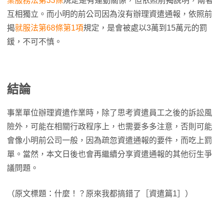
業服務法第33條
規定是有連動關係，但依照前揭說明，兩者
互相獨立。而小明的前公司因為沒有辦理資遣通報，依照前
揭
就服法第68條第1項
規定，是會被處以3萬到15萬元的罰
鍰，不可不慎。
結論
事業單位辦理資遣作業時，除了思考資遣員工之後的訴訟風
險外，可能在相關行政程序上，也需要多多注意，否則可能
會像小明前公司一般，因為疏忽資遣通報的要件，而吃上罰
單。當然，本文日後也會再繼續分享資遣通報的其他衍生爭
議問題。
（原文標題：什麼！？原來我都搞錯了［資遣篇1］）