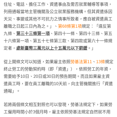
住址、電話、擔任工作、資遣事由及需否就業輔導等事項，
列冊通報當地主管機關及公立就業服務機構。但其資遣係因
天災、事變或其他不可抗力之情事所致者，應自被資遣員工
離職之日起三日內為之。」、
第68條第1項
規定：「違反第
九條、
第三十三條第一項
、第四十一條、第四十三條、第五
十六條第一項、第五十七條第三款、第四款或第六十一條規
定者，
處新臺幣三萬元以上十五萬元以下罰鍰
。」
從上開條文可以知道，如果雇主依照
勞基法第11
、
13條
規定
終止勞工的勞動契約時（即「資遣」），依照勞工的年資，
需要給予10日、20日或30日的預告期間。而且如果雇主資
遣員工時，要在員工離職的10天前，向主管機關進行「資遣
通報」。
若將兩個條文相互對照也可以發現，勞基法規定下，如果勞
工僱用時間小於3個月時，雇主依照勞基法規定自然就不用