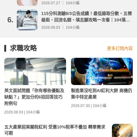
2026.07.27 ｜ 104小編
115分科測驗8/3公告成績！最低錄取分數、五標
6.
級距、回流名額、填志願攻略一次看｜104落點
分析
2026.08.03 ｜ 104小編
求職攻略
更多訂閱內容
英文面試問題「你有哪些優點及
製造業沒吃到AI紅利大餅 商機仍
缺點？」更加分的6招回答技巧
集中特定產業
附例句
2026.07.30 | 104小編
2026.08.03 | 104小編
五大產業迎美關稅紅利 受惠10%稅率不疊加 轉單需求
可期