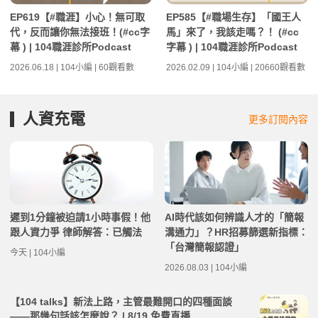
EP619【#職涯】小心！無可取
EP585【#職場生存】「國王人
代，反而讓你無法接班！(#cc字
馬」來了，我該走嗎？！ (#cc
幕 ) | 104職涯診所Podcast
字幕 ) | 104職涯診所Podcast
2026.06.18 | 104小編 | 60觀看數
2026.02.09 | 104小編 | 20660觀看數
人資充電
更多訂閱內容
遲到1分鐘被迫請1小時事假！他
AI時代該如何辨識人才的「簡報
跟人資力爭 律師解答：已觸法
溝通力」？HR招募篩選新指標：
「台灣簡報認證」
今天 | 104小編
2026.08.03 | 104小編
【104 talks】新法上路，主管最難開口的四種面談
——那幾句話該怎麼說？ | 8/19 免費直播