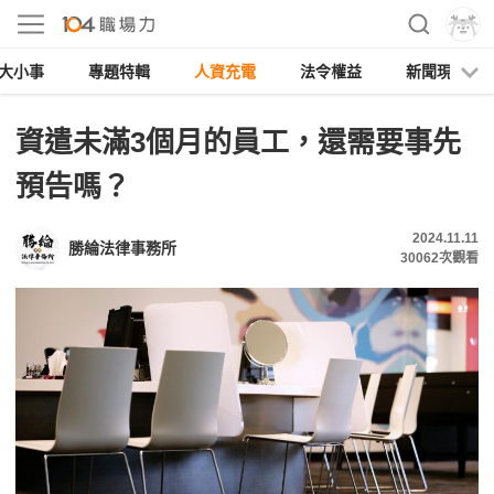
大小事
專題特輯
人資充電
法令權益
新聞現場
資遣未滿3個月的員工，還需要事先
預告嗎？
2024.11.11
勝綸法律事務所
30062
次觀看