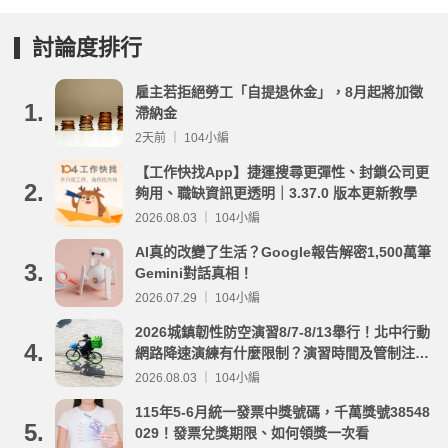
討論度排行
雇主若拒絕勞工「自提退休金」，8月起將加徵
1.
滯納金
2天前 ｜ 104小編
【工作快找App】捷運搜尋更彈性、封鎖公司更
2.
夠用、職缺資訊更透明｜3.37.0 版本更新教學
2026.08.03 ｜ 104小編
AI真的改變了生活？Google報告解密1,500萬筆
3.
Gemini對話真相！
2026.07.29 ｜ 104小編
2026城鎮韌性防空演習8/7-8/13舉行！北中行動
4.
網路降速演練有什麼限制？演習時間及管制注意
事項整理
2026.08.03 ｜ 104小編
115年5-6月統一發票中獎號碼，千萬獎號38548
5.
029！發票兌獎期限、如何領獎一次看