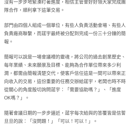
沒有一步步地緊湊盯著進度，相信主管會好好領大家完成團
隊合作，順利拿下這筆交易。
部門由四個人組成一個單位，有些人負責活動會場、有些人
負責廠商聯繫，而莛宇最終被分配到完成一份三十分鐘的簡
報。
簡報可以說是一場會議裡的靈魂，將公司的過去創業歷史、
每年業績、未來願景及目標、能夠為合作單位帶來多少利
潤，都需由簡報清楚交代，使客戶信任這是一間可以帶來正
向收入的交易，這份重要的任務交辦給莛宇，老闆也時不時
從關心的角度殷切詢問莛宇：「需要協助嗎？」、「進度
OK嗎？」。
隨著會議日期的一步步逼近，莛宇每次給與的答覆皆是信誓
旦旦的說：「沒問題！」「可以！可以！」。