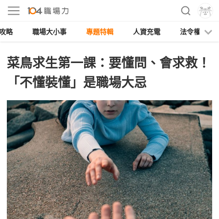
攻略
職場大小事
專題特輯
人資充電
法令權益
菜鳥求生第一課：要懂問、會求救！
「不懂裝懂」是職場大忌