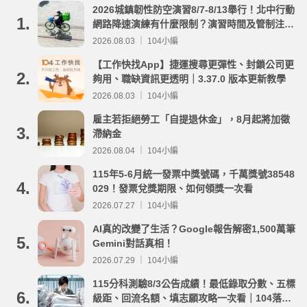
2026城鎮韌性防空演習8/7-8/13舉行！北中行動
1.
網路降速演練有什麼限制？演習時間及管制注意
事項整理
2026.08.03 ｜ 104小編
【工作快找App】捷運搜尋更彈性、封鎖公司更
2.
夠用、職缺資訊更透明｜3.37.0 版本更新教學
2026.08.03 ｜ 104小編
雇主若拒絕勞工「自提退休金」，8月起將加徵
3.
滯納金
2026.08.04 ｜ 104小編
115年5-6月統一發票中獎號碼，千萬獎號38548
4.
029！發票兌獎期限、如何領獎一次看
2026.07.27 ｜ 104小編
AI真的改變了生活？Google報告解密1,500萬筆
5.
Gemini對話真相！
2026.07.29 ｜ 104小編
115分科測驗8/3公告成績！最低錄取分數、五標
6.
級距、回流名額、填志願攻略一次看｜104落點