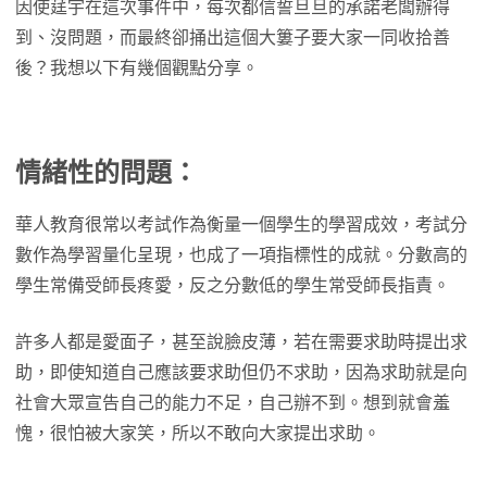
因使莛宇在這次事件中，每次都信誓旦旦的承諾老闆辦得
到、沒問題，而最終卻捅出這個大簍子要大家一同收拾善
後？我想以下有幾個觀點分享。
情緒性的問題：
華人教育很常以考試作為衡量一個學生的學習成效，考試分
數作為學習量化呈現，也成了一項指標性的成就。分數高的
學生常備受師長疼愛，反之分數低的學生常受師長指責。
許多人都是愛面子，甚至說臉皮薄，若在需要求助時提出求
助，即使知道自己應該要求助但仍不求助，因為求助就是向
社會大眾宣告自己的能力不足，自己辦不到。想到就會羞
愧，很怕被大家笑，所以不敢向大家提出求助。