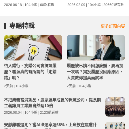
2026.06.18 | 104小編 | 60觀看數
2026.02.09 | 104小編 | 20660觀看數
專題特輯
更多訂閱內容
怕入錯行、挑錯公司會搞爛履
履歷被已讀不回怎麼辦，要再投
歷？職涯真的有所謂的「走錯
一次嗎？揭投履歷沒回應原因，
路」嗎？
人資教你提高面試率
2天前 | 104小編
2天前 | 104小編
不把業務當消耗品，這家連年成長的保險公司，靠長期
主義讓員工業績自然翻10倍
2026.08.04 | 104小編 | 2123觀看數
安靜離職退潮？當AI滲透率達68%，上班族在焦慮什