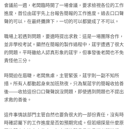
會議前一週，老闆臨時開了一場會議，要求檢視各位的工作
進度，首位由莛宇先上台報告簡報的工作進度。過去口口聲
聲的可以，在最終攤牌下，一切的可以都變成了不可以。
職場上若遇到問題，要適時提出求救：這是一場團隊合作，
並非學校考試。顯然在簡報的製作過程中，莛宇遭遇了很大
的問題。平時雖給人認真形象的莛宇，但事發後老闆也不免
責怪他三分。
時間迫在眉睫，老闆焦慮，主管緊張，莛宇則一副不知所
措。所有人都動起身來加班熬夜，只為幫莛宇的簡報收拾善
後——收拾這份口口聲聲說沒問題，即使遇到問題也不提出
求救的善後。
這件事情該部門主管自然也要負很大的一部份責任，沒有時
時確認屬下的工作進度是否如預期完成。但若細探是什麼原