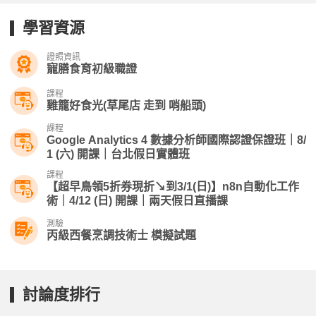
學習資源
證照資訊
寵膳食育初級職證
課程
雞籠好食光(草尾店 走到 哨船頭)
課程
Google Analytics 4 數據分析師國際認證保證班｜8/
1 (六) 開課｜台北假日實體班
課程
【超早鳥領5折券現折↘到3/1(日)】n8n自動化工作
術｜4/12 (日) 開課｜兩天假日直播課
測驗
丙級西餐烹調技術士 模擬試題
討論度排行