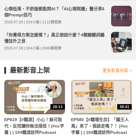
心情低落、不舒服都能問AI？「AI心理照護」醫分享6
個Prompt技巧
2026.07.29 | 104小編 | 2122觀看數
「你覺得方案怎麼樣？」真正想說什麼？4類關鍵詞聽
懂弦外之音
2026.07.28 | 104小編 | 2696觀看數
最新影音上架
更多影音內容 >
28:13
30:41
EP619【#職涯】小心！無可取
EP585【#職場生存】「國王人
代，反而讓你無法接班！(#cc字
馬」來了，我該走嗎？！ (#cc
幕 ) | 104職涯診所Podcast
字幕 ) | 104職涯診所Podcast