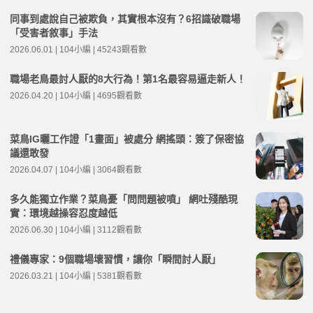
同事到處說自己被欺負，其實根本沒有？6招識破職場
「受害者敘事」手法
2026.06.01 | 104小編 | 45243觀看數
職場老鳥最討人厭的8大行為！第1名最容易逼走新人！
2026.04.20 | 104小編 | 4695觀看數
菜鳥IG曬工作證「1畫面」被處分 網搖頭：簽了保密協
議還敢發
2026.04.07 | 104小編 | 3064觀看數
多久能獨立作業？菜鳥憂「問問題被噴」 網吐殘酷現
實：環境越操容忍度越低
2026.06.30 | 104小編 | 3112觀看數
禮儀專家：9個職場壞習慣，讓你「瞬間討人厭」
2026.03.21 | 104小編 | 5381觀看數