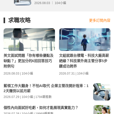
分析
2026.08.03 ｜ 104小編
求職攻略
更多訂閱內容
英文面試問題「你有哪些優點及
文組就跟台積電、科技大廠高薪
缺點？」更加分的6招回答技巧
絕緣？科技業外商主管分享5步
附例句
驟成功跨界
2026.08.03 | 104小編
2026.07.31 | 104小編
藍領工作大翻身！不怕AI取代 企業主管改開計程車：1
2天賺到以前月薪
2026.07.29 | 104小編 | 1794觀看數
個性內向面試好吃虧，如何才能展現真實能力？
2026.07.28 | 104小編 | 19969觀看數