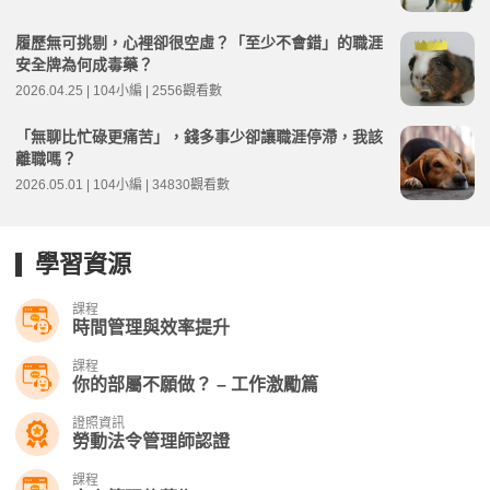
履歷無可挑剔，心裡卻很空虛？「至少不會錯」的職涯
安全牌為何成毒藥？
2026.04.25 | 104小編 | 2556觀看數
「無聊比忙碌更痛苦」，錢多事少卻讓職涯停滯，我該
離職嗎？
2026.05.01 | 104小編 | 34830觀看數
學習資源
課程
時間管理與效率提升
課程
你的部屬不願做？ – 工作激勵篇
證照資訊
勞動法令管理師認證
課程