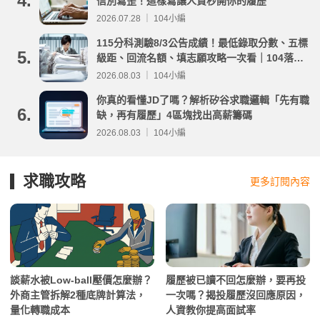
4.
信別寫歪！這樣寫讓人資秒開你的履歷
2026.07.28 ｜ 104小編
115分科測驗8/3公告成績！最低錄取分數、五標
5.
級距、回流名額、填志願攻略一次看｜104落點
分析
2026.08.03 ｜ 104小編
你真的看懂JD了嗎？解析矽谷求職邏輯「先有職
6.
缺，再有履歷」4區塊找出高薪籌碼
2026.08.03 ｜ 104小編
求職攻略
更多訂閱內容
談薪水被Low-ball壓價怎麼辦？
履歷被已讀不回怎麼辦，要再投
外商主管拆解2種底牌計算法，
一次嗎？揭投履歷沒回應原因，
量化轉職成本
人資教你提高面試率