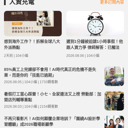
人資充電
更多訂閱內容
想到海外工作？！拆解全球八大
遲到1分鐘被迫請1小時事假！他
外派熱點
跟人資力爭 律師解答：已觸法
2天前 | 104小編
2026.08.06 | 104小編
85%員工上完課卻不會用！AI時代真正的危機不是失
業，而是你的「技能已過期」
2026.08.05 | 104小編 | 1733觀看數
暑假打工當心踩雷！小七、全家違法又上榜 勞動部：加
盟店列輔導重點
2026.08.03 | 104小編 | 2154觀看數
不再只看影片！AI如何顛覆企業培訓？「圍繞AI設計學
習體驗」成2026職場新顯學