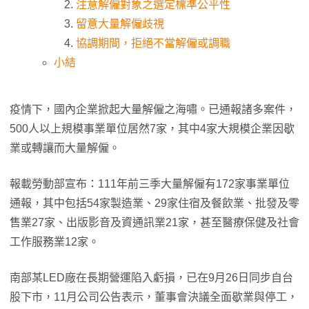
注意解僱對象之選定標準公平性
留意大量解僱歧視
協調期間，拒絕不當解僱或調職
小結
疫情下，國內企業掀起大量解僱之海嘯。已通報諸多案件，
500人以上規模事業單位居然7家，其中4家大規模企業因歇
業或轉讓而大量解僱。
報載勞動部宣布：111年前三季大量解僱有172家事業單位
通報，其中包括54家製造業、29家住宿及餐飲業、批發及零
售業27家、出版影音及資通訊業21家，甚至醫療保健及社會
工作服務業12家。
南部某LED廠在長期營運陷入虧損，已在9月26日同步自台
股下市，11月公司公告表示，董事會決議全面歇業與停工，