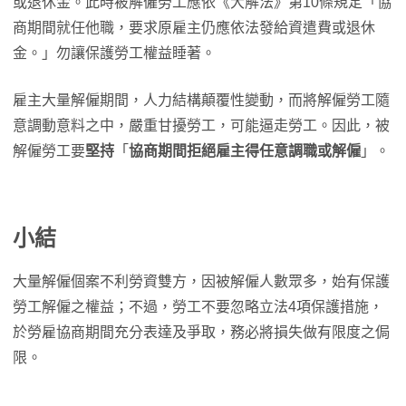
或退休金。此時被解僱勞工應依《大解法》第10條規定「協
商期間就任他職，要求原雇主仍應依法發給資遣費或退休
金。」勿讓保護勞工權益睡著。
雇主大量解僱期間，人力結構顛覆性變動，而將解僱勞工隨
意調動意料之中，嚴重甘擾勞工，可能逼走勞工。因此，被
解僱勞工要
堅持
「
協商期間拒絕雇主得任意調職或解僱
」。
小結
大量解僱個案不利勞資雙方，因被解僱人數眾多，始有保護
勞工解僱之權益；不過，勞工不要忽略立法4項保護措施，
於勞雇協商期間充分表達及爭取，務必將損失做有限度之侷
限。