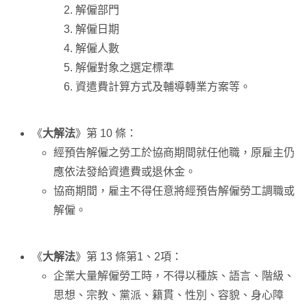
解僱部門
解僱日期
解僱人數
解僱對象之選定標準
資遣費計算方式及輔導轉業方案等。
《
大解法
》第 10 條：
經預告解僱之勞工於協商期間就任他職，原雇主仍
應依法發給資遣費或退休金。
協商期間，雇主不得任意將經預告解僱勞工調職或
解僱。
《
大解法
》第 13 條第1、2項：
企業大量解僱勞工時，不得以種族、語言、階級、
思想、宗教、黨派、籍貫、性別、容貌、身心障