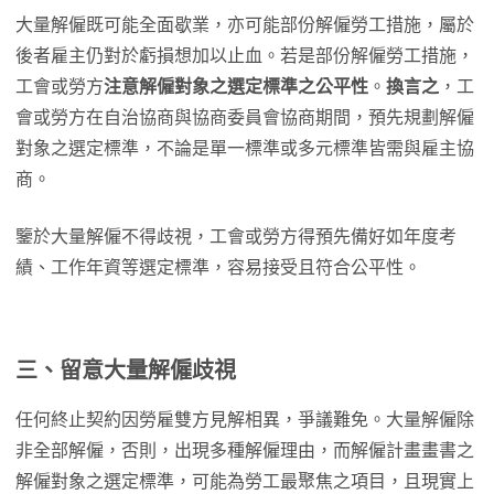
大量解僱既可能全面歇業，亦可能部份解僱勞工措施，屬於
後者雇主仍對於虧損想加以止血。若是部份解僱勞工措施，
工會或勞方
注意解僱對象之選定標準之公平性
。
換言之
，工
會或勞方在自治協商與協商委員會協商期間，預先規劃解僱
對象之選定標準，不論是單一標準或多元標準皆需與雇主協
商。
鑒於大量解僱不得歧視，工會或勞方得預先備好如年度考
績、工作年資等選定標準，容易接受且符合公平性。
三、留意大量解僱歧視
任何終止契約因勞雇雙方見解相異，爭議難免。大量解僱除
非全部解僱，否則，出現多種解僱理由，而解僱計畫畫書之
解僱對象之選定標準，可能為勞工最聚焦之項目，且現實上