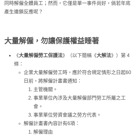
同時解僱全體員工；然而，它僅是單一事件尚好，倘若年底
產生連鎖反應呢？
大量解僱，勿讓保護權益睡著
《
大量解僱勞工保護法
》（以下簡稱《
大解法
》）第 4
條：
企業大量解僱勞工時，應於符合規定情形之日起60
日前，將解僱計畫書通知：
主管機關。
事業單位內涉及大量解僱部門勞工所屬之工
會。
事業單位勞資會議之勞方代表。
解僱計畫書內容計有6項：
解僱理由