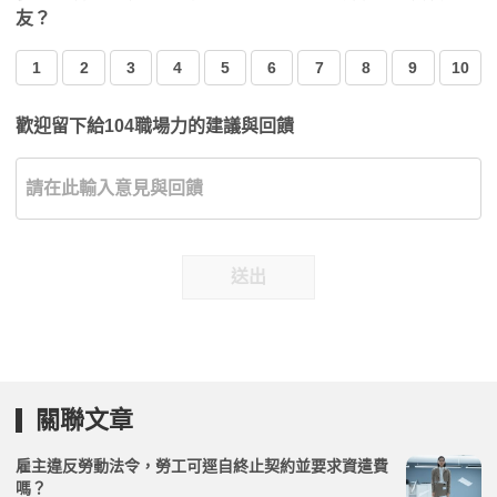
友？
1
2
3
4
5
6
7
8
9
10
歡迎留下給104職場力的建議與回饋
送出
關聯文章
雇主違反勞動法令，勞工可逕自終止契約並要求資遣費
嗎？