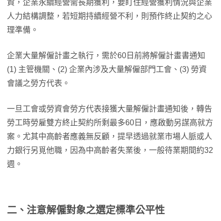
資，企業永續經營需長期獲利，要盯住經營獲利情況與企業
人力結構調整，若短期持續經營不利，則預作終止契約之心
理準備。
企業大量解僱計畫之執行，需於60日前將解僱計畫書通知
(1) 主管機關、(2) 企業內涉及大量解僱部門工會、(3) 勞資
會議之勞方代表。
一旦工會或勞資會勞方代表接獲大量解僱計畫通知後，轉告
勞工時勞雇雙方終止契約所剩最多60日，應啟動另謀高就方
案。尤其中高齡者應義無反顧，提早透過就業市場人脈或人
力銀行另覓他職，因為中高齡者失業後，一般待業期間約32
週。
二、注意解僱對象之選定標準公平性