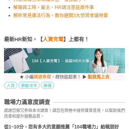
解僱員工時，雇主、HR請注意這兩件事
解析常見違法行為，教你避開3大勞資會議地雷
最新HR新知，【
人資充電
】上都有！
★ 小編
精選專欄
，趕快追起來！ ▶
點我馬上去
人資
勞動法令
解僱
職場力滿意度調查
感謝您撥冗參與本次調查！請您在問卷中提供寶貴意見，以幫助我們
改善和提升服務品質。
從1~10分，您有多大的意願推薦「104職場力」給親朋好