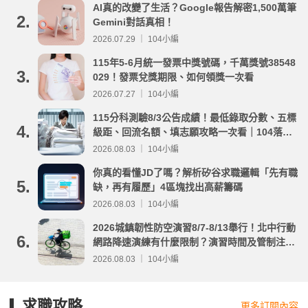
AI真的改變了生活？Google報告解密1,500萬筆
2.
Gemini對話真相！
2026.07.29 ｜ 104小編
115年5-6月統一發票中獎號碼，千萬獎號38548
3.
029！發票兌獎期限、如何領獎一次看
2026.07.27 ｜ 104小編
115分科測驗8/3公告成績！最低錄取分數、五標
4.
級距、回流名額、填志願攻略一次看｜104落點
分析
2026.08.03 ｜ 104小編
你真的看懂JD了嗎？解析矽谷求職邏輯「先有職
5.
缺，再有履歷」4區塊找出高薪籌碼
2026.08.03 ｜ 104小編
2026城鎮韌性防空演習8/7-8/13舉行！北中行動
6.
網路降速演練有什麼限制？演習時間及管制注意
事項整理
2026.08.03 ｜ 104小編
求職攻略
更多訂閱內容