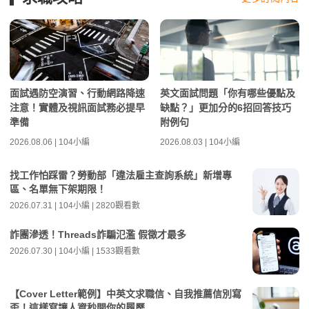
面試遇防空演習、行動網路降速
英文面試問題「你有哪些優點及
注意！實體及視訊面試務必提早
缺點？」更加分的6招回答技巧
準備
附例句
2026.08.06 | 104小編
2026.08.03 | 104小編
找工作怕踩雷？勞動部「違法雇主查詢系統」新增專
區、名單無下架期限！
2026.07.31 | 104小編 | 2820觀看數
詐團滲透！Threads詐騙氾濫 假徵才最多
2026.07.30 | 104小編 | 1533觀看數
【Cover Letter範例】中英文求職信、自我推薦信別寫
歪！這樣寫讓人資秒開你的履歷