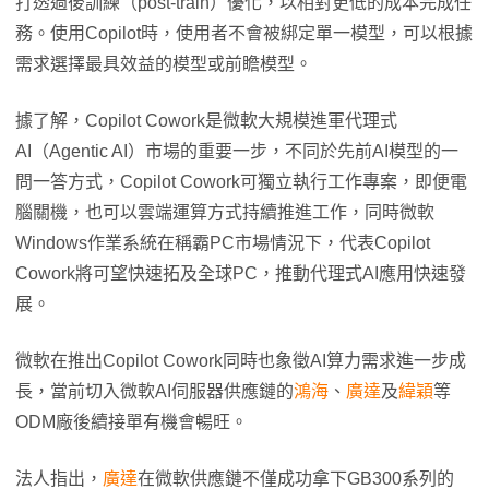
打透過後訓練（post-train）優化，以相對更低的成本完成任
務。使用Copilot時，使用者不會被綁定單一模型，可以根據
需求選擇最具效益的模型或前瞻模型。
據了解，Copilot Cowork是微軟大規模進軍代理式
AI（Agentic AI）市場的重要一步，不同於先前AI模型的一
問一答方式，Copilot Cowork可獨立執行工作專案，即便電
腦關機，也可以雲端運算方式持續推進工作，同時微軟
Windows作業系統在稱霸PC市場情況下，代表Copilot
Cowork將可望快速拓及全球PC，推動代理式AI應用快速發
展。
微軟在推出Copilot Cowork同時也象徵AI算力需求進一步成
長，當前切入微軟AI伺服器供應鏈的
鴻海
、
廣達
及
緯穎
等
ODM廠後續接單有機會暢旺。
法人指出，
廣達
在微軟供應鏈不僅成功拿下GB300系列的