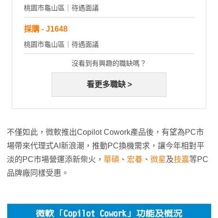
桃園市龜山區｜待遇面議
採購 - J1648
桃園市龜山區｜待遇面議
沒看到有興趣的職缺嗎？
看更多職缺 >
不僅如此，微軟推出Copilot Cowork產品後，有望為PC市
場帶來代理式AI新浪潮，推動PC換機需求，讓今年相對平
淡的PC市場營運添新柴火，
華碩
、
宏碁
、
微星
及
技嘉
等PC
品牌廠同樣受惠。