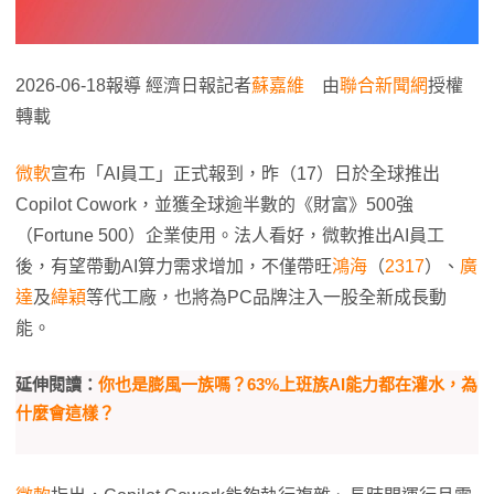
2026-06-18報導 經濟日報記者
蘇嘉維
由
聯合新聞網
授權
轉載
微軟
宣布「AI員工」正式報到，昨（17）日於全球推出
Copilot Cowork，並獲全球逾半數的《財富》500強
（Fortune 500）企業使用。法人看好，微軟推出AI員工
後，有望帶動AI算力需求增加，不僅帶旺
鴻海
（
2317
）、
廣
達
及
緯穎
等代工廠，也將為PC品牌注入一股全新成長動
能。
延伸閱讀：
你也是膨風一族嗎？63%上班族AI能力都在灌水，為
什麼會這樣？