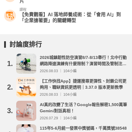
片
課程
【免費觀看】AI 落地師養成術：​從「會用 AI」到
「企業搶著要」的關鍵轉型
討論度排行
2026城鎮韌性防空演習8/7-8/13舉行！北中行動
1.
網路降速演練有什麼限制？演習時間及管制注意
事項整理
2026.08.03 ｜ 104小編
【工作快找App】捷運搜尋更彈性、封鎖公司更
2.
夠用、職缺資訊更透明｜3.37.0 版本更新教學
2026.08.03 ｜ 104小編
AI真的改變了生活？Google報告解密1,500萬筆
3.
Gemini對話真相！
2026.07.29 ｜ 104小編
115年5-6月統一發票中獎號碼，千萬獎號38548