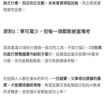
缺乏什麼、而且你正在動、未來會習得這技能
，而企業其實
相當吃這套。
原則3：寧可寫少，但每一項都敢被當場考
與其塞滿10項你只摸過一兩次的工具，不如只留2、3項
你真
的能打開電腦實作給對方看
的，這樣面試當天就算HR要求
示範，你也能輕輕鬆鬆、游刃有餘通過考驗。
在這個人人都在灌水的年代，
一份誠實、又拿得出證據的履
歷，才能獲得最終青睞
，希望這篇文章能幫助正陷在AI焦慮
的求職者，並祝福大家都能成功上岸！