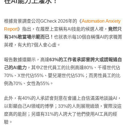
在AI能力上灌水！
根據背景調查公司GCheck 2026年的《
Automation Anxiety
Report
》指出，在履歷上宣稱有AI技能的候選人裡，
竟然只
有34%敢當場示範而已！
也就表示每10個自稱懂AI的求職菁
英裡，有大約7個人會心虛。
報告數據還顯示，高達
63%的工作者承認曾誇大或謊報過自
己的AI能力
，其中Z世代員工的比例高達80%、千禧世代佔
70%、X世代佔55%、嬰兒潮世代佔53%；而男性員工的比
例為70%、女性為55%。
此外，有40%的人承認會刻意在會議上自信滿滿地談論AI，
以彰顯自己AI領域的博學；33%的人則展現過頭，實際沒這
麼高的能耐；另還有31%的人誇大了他們使用AI工具的經
驗。