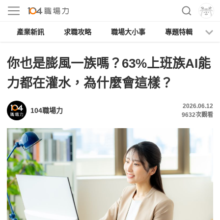
產業新訊
求職攻略
職場大小事
專題特輯
人
你也是膨風一族嗎？63%上班族AI能
力都在灌水，為什麼會這樣？
2026.06.12
104職場力
9632
次觀看