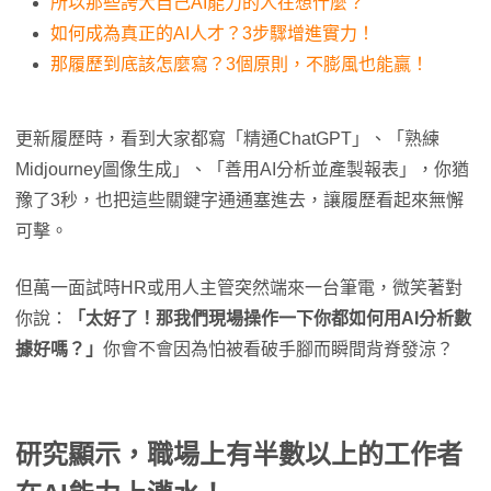
所以那些誇大自己AI能力的人在想什麼？
如何成為真正的AI人才？3步驟增進實力！
那履歷到底該怎麼寫？3個原則，不膨風也能贏！
更新履歷時，看到大家都寫「精通ChatGPT」、「熟練
Midjourney圖像生成」、「善用AI分析並產製報表」，你猶
豫了3秒，也把這些關鍵字通通塞進去，讓履歷看起來無懈
可擊。
但萬一面試時HR或用人主管突然端來一台筆電，微笑著對
你說：
「太好了！那我們現場操作一下你都如何用AI分析數
據好嗎？」
你會不會因為怕被看破手腳而瞬間背脊發涼？
研究顯示，職場上有半數以上的工作者