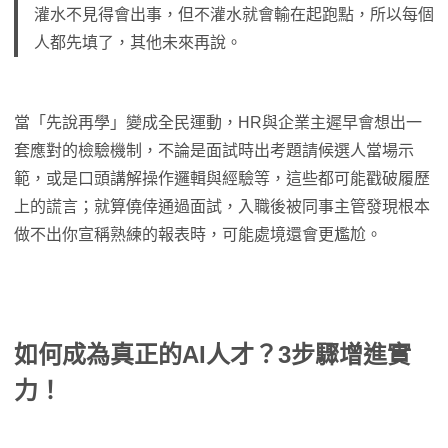
灌水不見得會出事，但不灌水就會輸在起跑點，所以每個
人都先填了，其他未來再說。
當「先說再學」變成全民運動，HR與企業主遲早會想出一
套應對的檢驗機制，不論是面試時出考題請候選人當場示
範，或是口頭講解操作邏輯與經驗等，這些都可能戳破履歷
上的謊言；就算僥倖通過面試，入職後被同事主管發現根本
做不出你宣稱熟練的報表時，可能處境還會更尷尬。
如何成為真正的AI人才？3步驟增進實
力！