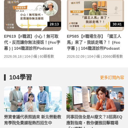
28:13
30:41
EP619【#職涯】小心！無可取
EP585【#職場生存】「國王人
代，反而讓你無法接班！(#cc字
馬」來了，我該走嗎？！ (#cc
幕 ) | 104職涯診所Podcast
字幕 ) | 104職涯診所Podcast
2026.06.18 | 104小編 | 60觀看數
2026.02.09 | 104小編 | 20660觀看數
104學習
更多訂閱內容
勞資會議代表照過來 新北勞動教
同事回信全是AI廢文？3招高EQ
育學院免費課程熱烈招生中
應對指南，教你優雅回擊職場