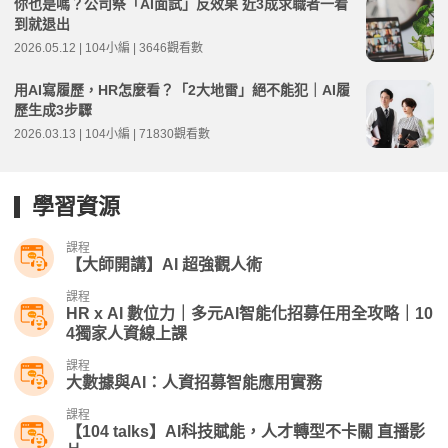
你也是嗎？公司祭「AI面試」反效果 近3成求職者一看
到就退出
2026.05.12 | 104小編 | 3646觀看數
用AI寫履歷，HR怎麼看？「2大地雷」絕不能犯｜AI履
歷生成3步驟
2026.03.13 | 104小編 | 71830觀看數
學習資源
課程
【大師開講】AI 超強觀人術
課程
HR x AI 數位力｜多元AI智能化招募任用全攻略｜10
4獨家人資線上課
課程
大數據與AI：人資招募智能應用實務
課程
【104 talks】AI科技賦能，人才轉型不卡關 直播影