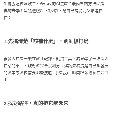
想擺脫這種邊吹牛、邊心虛的AI焦慮？最簡單的方法就是：
真的去學！
建議遵照以下3步驟，幫自己補能力又增進自
信：
1.先搞清楚「該補什麼」，別亂槍打鳥
很多人焦慮一襲來就狂報課、亂買工具，結果學了一堆沒人
在意的東西，破財還完全沒加分；建議先看清楚自己想發展
的職業或職位需要哪些技能，把精力、時間跟金錢花在刀口
上。
2.找對路徑，真的把它學起來