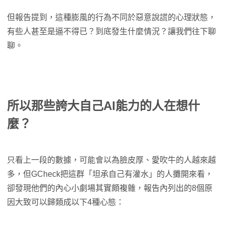
但報告提到，這種膨風的行為不同於惡意說謊的心理狀態，
有些人甚至是逼不得已？到底發生什麼情況？讓我們往下聊
聊。
所以那些誇大自己AI能力的人在想什
麼？
只看上一段的數據，可能會以為臉皮厚、愛吹牛的人越來越
多，但GCheck把這群「坦承自己有灌水」的人攤開來看，
卻發現他們的內心小劇場其實頗複雜，報告內列出的8個原
因大致可以歸類成以下4種心態：