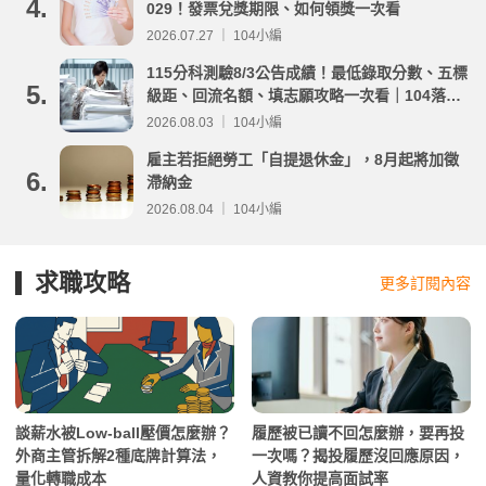
4.
029！發票兌獎期限、如何領獎一次看
2026.07.27 ｜ 104小編
115分科測驗8/3公告成績！最低錄取分數、五標
5.
級距、回流名額、填志願攻略一次看｜104落點
分析
2026.08.03 ｜ 104小編
雇主若拒絕勞工「自提退休金」，8月起將加徵
6.
滯納金
2026.08.04 ｜ 104小編
求職攻略
更多訂閱內容
談薪水被Low-ball壓價怎麼辦？
履歷被已讀不回怎麼辦，要再投
外商主管拆解2種底牌計算法，
一次嗎？揭投履歷沒回應原因，
量化轉職成本
人資教你提高面試率