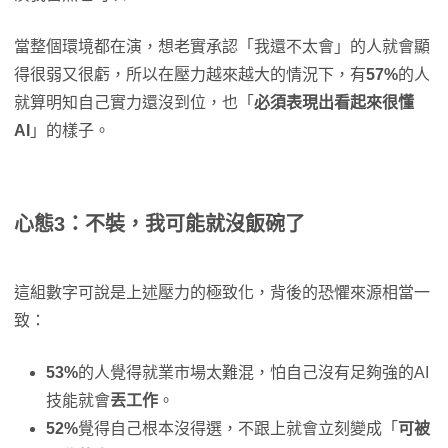
當整個環境都在演，想老實承認「我還不太會」的人就會顯
得很弱又很虧，所以在壓力越來越大的情況下，有
57%
的人
就算明知自己實力還沒到位，也「
必須表現出看起來很懂
AI
」的樣子。
心態3：不裝，我可能就沒飯碗了
這組數字可說是上述壓力的極致化，背後的恐懼來源相當一
致：
53%
的人覺得就業市場太難混，怕自己沒有足夠強的AI
技能就會
丟工作
。
52%
覺得自己根本沒得選，不跟上就會立刻變成「
可被