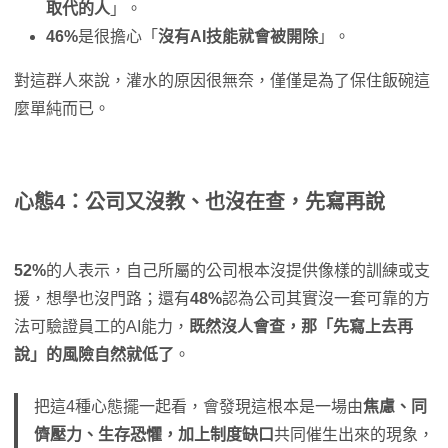
取代的人
」。
46%
是很擔心「
沒有AI技能就會被開除
」。
對這群人來說，灌水的原因很無奈，僅僅是為了保住飯碗這
麼單純而已。
心態4：公司又沒教、也沒在查，先寫再說
52%
的人表示，自己所屬的公司根本沒提供像樣的訓練或支
援，想學也沒門路；還有
48%
認為公司其實沒一套可靠的方
法可驗證員工的AI能力，
既然沒人會查，那「先寫上去再
說」的風險自然就低了
。
把這4種心態擺一起看，會發現這根本是一場由
焦慮、同
儕壓力、生存恐懼，加上制度缺口
共同催生出來的現象，