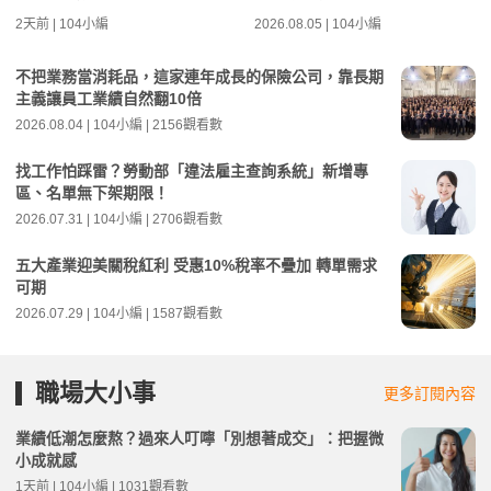
2天前 | 104小編
2026.08.05 | 104小編
不把業務當消耗品，這家連年成長的保險公司，靠長期
主義讓員工業績自然翻10倍
2026.08.04 | 104小編 | 2156觀看數
找工作怕踩雷？勞動部「違法雇主查詢系統」新增專
區、名單無下架期限！
2026.07.31 | 104小編 | 2706觀看數
五大產業迎美關稅紅利 受惠10%稅率不疊加 轉單需求
可期
2026.07.29 | 104小編 | 1587觀看數
職場大小事
更多訂閱內容
業績低潮怎麼熬？過來人叮嚀「別想著成交」：把握微
小成就感
1天前 | 104小編 | 1031觀看數