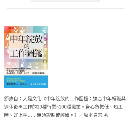
節錄自：大是文化《中年綻放的工作圖鑑：適合中年轉職與
退休後再工作的19種行業×100種職業。身心負擔低、短工
時、好上手……無須證照或經驗。》／坂本貴志 著