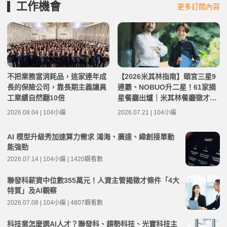
工作機會
更多訂閱內容
不把業務當消耗品，這家連年成
【2026米其林指南】頤宮三星9
長的保險公司，靠長期主義讓員
連霸、NOBUO升二星！61家摘
工業績自然翻10倍
星餐廳出爐｜米其林餐廳徵才機
會
2026.08.04 | 104小編
2026.07.21 | 104小編
AI 模型升級秀加速算力需求 鴻海、廣達、緯創接單動
能強勁
2026.07.14 | 104小編 | 1420觀看數
聯發科薪資中位數355萬元！人資主管揭徵才條件「4大
特質」及AI觀察
2026.07.08 | 104小編 | 4807觀看數
科技業怎麼選AI人才？聯發科、趨勢科技、光寶科技主