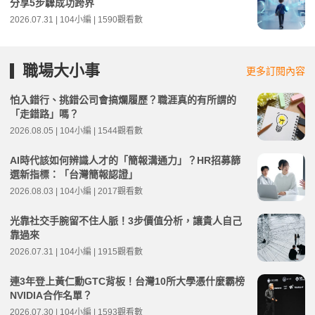
分享5步驟成功跨界
2026.07.31 | 104小編 | 1590觀看數
職場大小事
更多訂閱內容
怕入錯行、挑錯公司會搞爛履歷？職涯真的有所謂的
「走錯路」嗎？
2026.08.05 | 104小編 | 1544觀看數
AI時代該如何辨識人才的「簡報溝通力」？HR招募篩
選新指標：「台灣簡報認證」
2026.08.03 | 104小編 | 2017觀看數
光靠社交手腕留不住人脈！3步價值分析，讓貴人自己
靠過來
2026.07.31 | 104小編 | 1915觀看數
連3年登上黃仁勳GTC背板！台灣10所大學憑什麼霸榜
NVIDIA合作名單？
2026.07.30 | 104小編 | 1593觀看數