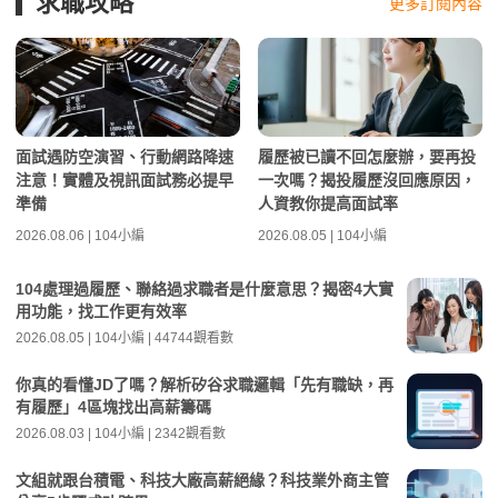
求職攻略
更多訂閱內容
面試遇防空演習、行動網路降速
履歷被已讀不回怎麼辦，要再投
注意！實體及視訊面試務必提早
一次嗎？揭投履歷沒回應原因，
準備
人資教你提高面試率
2026.08.06 | 104小編
2026.08.05 | 104小編
104處理過履歷、聯絡過求職者是什麼意思？揭密4大實
用功能，找工作更有效率
2026.08.05 | 104小編 | 44744觀看數
你真的看懂JD了嗎？解析矽谷求職邏輯「先有職缺，再
有履歷」4區塊找出高薪籌碼
2026.08.03 | 104小編 | 2342觀看數
文組就跟台積電、科技大廠高薪絕緣？科技業外商主管