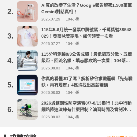
AI真的改變了生活？Google報告解密1,500萬筆
2.
Gemini對話真相！
2026.07.29 ｜ 104小編
115年5-6月統一發票中獎號碼，千萬獎號38548
3.
029！發票兌獎期限、如何領獎一次看
2026.07.27 ｜ 104小編
115分科測驗8/3公告成績！最低錄取分數、五標
4.
級距、回流名額、填志願攻略一次看｜104落點
分析
2026.08.03 ｜ 104小編
你真的看懂JD了嗎？解析矽谷求職邏輯「先有職
5.
缺，再有履歷」4區塊找出高薪籌碼
2026.08.03 ｜ 104小編
2026城鎮韌性防空演習8/7-8/13舉行！北中行動
6.
網路降速演練有什麼限制？演習時間及管制注意
事項整理
2026.08.03 ｜ 104小編