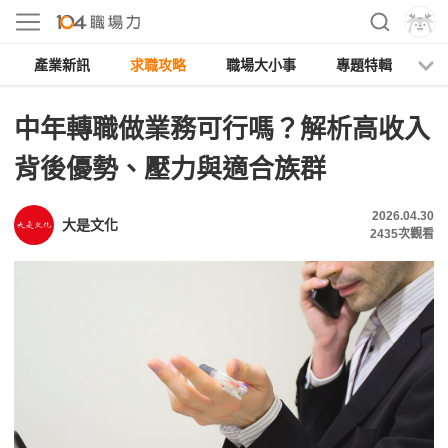
產業新訊
求職攻略
職場大小事
專題特輯
人
中年轉職做業務可行嗎？解析高收入
背後優勢、壓力與適合族群
2026.04.30
大是文化
2435
次觀看