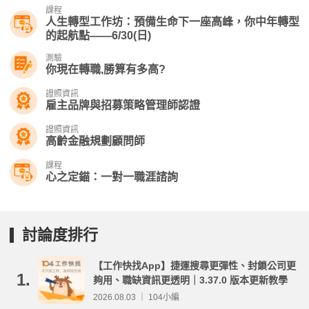
課程
人生轉型工作坊：預備生命下一座高峰，你中年轉型
的起航點——6/30(日)
測驗
你現在轉職,勝算有多高?
證照資訊
雇主品牌與招募策略管理師認證
證照資訊
高齡金融規劃顧問師
課程
心之定錨：一對一職涯諮詢
討論度排行
【工作快找App】捷運搜尋更彈性、封鎖公司更
1.
夠用、職缺資訊更透明｜3.37.0 版本更新教學
2026.08.03 ｜ 104小編