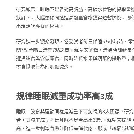
研究顯示，睡眠不足者對高脂肪、高碳水食物的攝取量
狀態下，大腦更傾向透過高熱量食物獲得短暫愉悅，即
出現想吃零食的衝動。
研究進一步觀察發現，當受試者每日僅睡5.5小時時，
間7點至隔日清晨7點之間。蘇聖文解釋，清醒時間延長
選擇速食與含糖零食，同時降低水果與蔬菜的攝取量；相
零食攝取行為則明顯減少。
規律睡眠減重成功率高3成
睡眠、飲食與運動同樣是減重不可忽視的3大關鍵。研
者，其減重成功率比睡眠不足者高出33%。蘇聖文提醒
高，進一步刺激食慾並降低基礎代謝，形成「越累越想