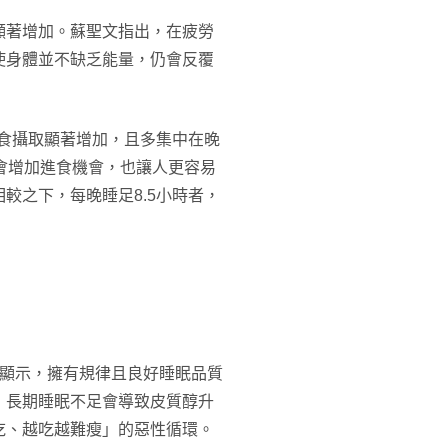
顯著增加。蘇聖文指出，在疲勞
使身體並不缺乏能量，仍會反覆
零食攝取顯著增加，且多集中在晚
會增加進食機會，也讓人更容易
較之下，每晚睡足8.5小時者，
究顯示，擁有規律且良好睡眠品質
，長期睡眠不足會導致皮質醇升
吃、越吃越難瘦」的惡性循環。