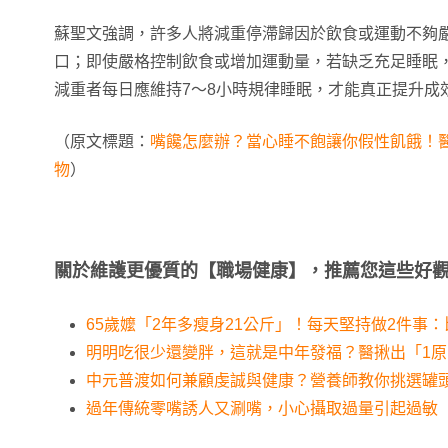
蘇聖文強調，許多人將減重停滯歸因於飲食或運動不夠
口；即使嚴格控制飲食或增加運動量，若缺乏充足睡眠
減重者每日應維持7～8小時規律睡眠，才能真正提升成
（原文標題：
嘴饞怎麼辦？當心睡不飽讓你假性飢餓！
物
）
關於維護更優質的【職場健康】，推薦您這些好
65歲嬤「2年多瘦身21公斤」！每天堅持做2件事
明明吃很少還變胖，這就是中年發福？醫揪出「1
中元普渡如何兼顧虔誠與健康？營養師教你挑選罐
過年傳統零嘴誘人又涮嘴，小心攝取過量引起過敏