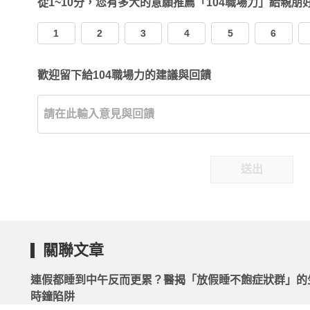
從1~10分，您有多大的意願推薦「104職場力」給親朋
1
2
3
4
5
6
歡迎留下給104職場力的建議與回饋
送出
關聯文章
連假都睡到中午反而更累？醫揭「放假睡不飽症狀群」的
時鐘陷阱