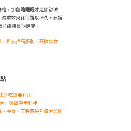
嚴格，卻
忽略睡眠
才是關鍵破
，減重效果往往難以持久。建議
效並維持長期健康。
醫：難抗拒高脂肪、高碳水食
觀點
：比少吃還要有用
原因」導致中年肥胖
頭、零食，三牲四果熱量大公開