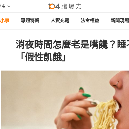
更多
小事
專題特輯
人資充電
法令權益
新聞現場
消夜時間怎麼老是嘴饞？睡
「假性飢餓」