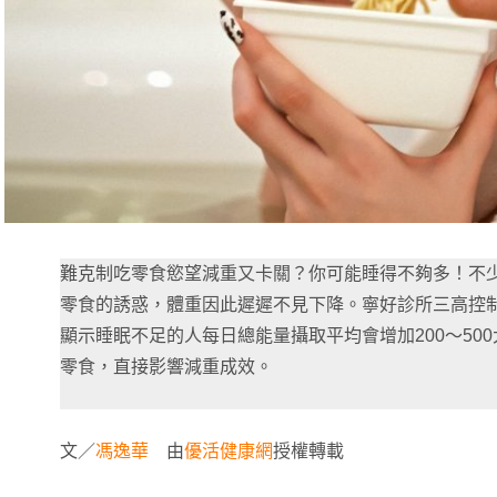
難克制吃零食慾望減重又卡關？你可能睡得不夠多！不
零食的誘惑，體重因此遲遲不見下降。寧好診所三高控
顯示睡眠不足的人每日總能量攝取平均會增加200～50
零食，直接影響減重成效。
文／
馮逸華
由
優活健康網
授權轉載