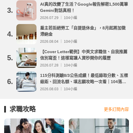
AI真的改變了生活？Google報告解密1,500萬筆
3.
Gemini對話真相！
2026.07.29 ｜ 104小編
雇主若拒絕勞工「自提退休金」，8月起將加徵
4.
滯納金
2026.08.04 ｜ 104小編
【Cover Letter範例】中英文求職信、自我推薦
5.
信別寫歪！這樣寫讓人資秒開你的履歷
2026.07.28 ｜ 104小編
115分科測驗8/3公告成績！最低錄取分數、五標
6.
級距、回流名額、填志願攻略一次看｜104落點
分析
2026.08.03 ｜ 104小編
求職攻略
更多訂閱內容