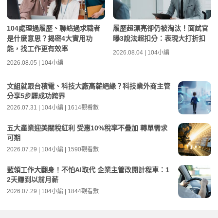
104處理過履歷、聯絡過求職者
履歷超漂亮卻仍被淘汰！面試官
是什麼意思？揭密4大實用功
曝3說法超扣分：表現大打折扣
能，找工作更有效率
2026.08.04 | 104小編
2026.08.05 | 104小編
文組就跟台積電、科技大廠高薪絕緣？科技業外商主管
分享5步驟成功跨界
2026.07.31 | 104小編 | 1614觀看數
五大產業迎美關稅紅利 受惠10%稅率不疊加 轉單需求
可期
2026.07.29 | 104小編 | 1590觀看數
藍領工作大翻身！不怕AI取代 企業主管改開計程車：1
2天賺到以前月薪
2026.07.29 | 104小編 | 1844觀看數