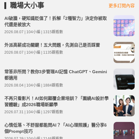
職場大小事
更多訂閱內容
AI破牆，硬知識貶值了！拆解「2種智力」決定你被取
代還是被放大
2026.08.07 | 104小編 | 1315觀看數
外派高薪成功關鍵！五大問題，先測自己是否踩雷
2026.08.07 | 104小編 | 1135觀看數
常答非所問？教你3步管理AI記憶 ChatGPT、Gemini
都適用
2026.08.04 | 104小編 | 1884觀看數
不再只看影片！AI如何顛覆企業培訓？「圍繞AI設計學
習體驗」成2026職場新顯學
2026.07.31 | 104小編 | 1297觀看數
心情低落、不舒服都能問AI？「AI心理照護」醫分享6
個Prompt技巧
2026.07.29 | 104小編 | 2146觀看數