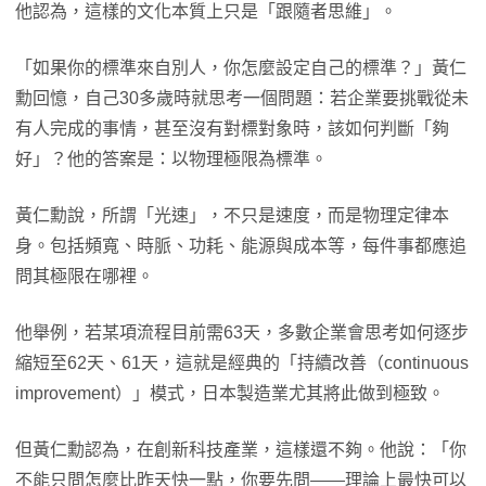
他認為，這樣的文化本質上只是「跟隨者思維」。
「如果你的標準來自別人，你怎麼設定自己的標準？」黃仁
勳回憶，自己30多歲時就思考一個問題：若企業要挑戰從未
有人完成的事情，甚至沒有對標對象時，該如何判斷「夠
好」？他的答案是：以物理極限為標準。
黃仁勳說，所謂「光速」，不只是速度，而是物理定律本
身。包括頻寬、時脈、功耗、能源與成本等，每件事都應追
問其極限在哪裡。
他舉例，若某項流程目前需63天，多數企業會思考如何逐步
縮短至62天、61天，這就是經典的「持續改善（continuous
improvement）」模式，日本製造業尤其將此做到極致。
但黃仁勳認為，在創新科技產業，這樣還不夠。他說：「你
不能只問怎麼比昨天快一點，你要先問——理論上最快可以