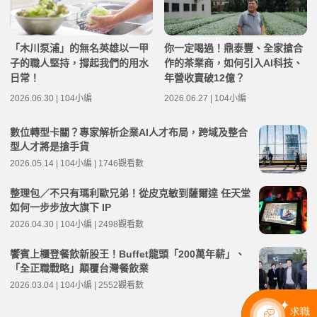
「木川泵浦」的無名英雄以一甲
你一定喝過！鼎泰豐、全家搶合
子的職人堅持，撐起我們的用水
作的茶業商，如何引入AI科技、
日常！
年營收賣破12億？
2026.06.30 | 104小編
2026.06.27 | 104小編
數位轉型卡關？專家解析企業AI人才布局，跨域及整合
型人才將是搶手貨
2026.05.14 | 104小編 | 1746觀看數
整理包／不只有瑪利歐兄弟！從皮克敏到薩爾達 任天堂
如何一步步放大旗下 IP
2026.04.30 | 104小編 | 2498觀看數
饗賓上櫃登餐飲新股王！Buffet龍頭「200萬年薪」、
「全正職戰略」顛覆台灣餐飲業
2026.03.04 | 104小編 | 2552觀看數