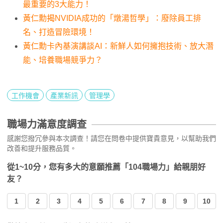
最重要的3大能力！
黃仁勳揭NVIDIA成功的「燉湯哲學」：廢除員工排
名、打造冒險環境！
黃仁勳卡內基演講談AI：新鮮人如何擁抱技術、放大潛
能、培養職場競爭力？
工作機會
產業新訊
管理學
職場力滿意度調查
感謝您撥冗參與本次調查！請您在問卷中提供寶貴意見，以幫助我們
改善和提升服務品質。
從1~10分，您有多大的意願推薦「104職場力」給親朋好
友？
1
2
3
4
5
6
7
8
9
10