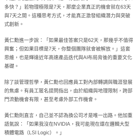
多快？」若物理極限是7天，那麼企業真正的機會就在63天
與7天之間。這種思考方式，才能真正激發組織潛力與突破
式創新。
黃仁勳進一步說：「如果最佳答案只是62天，那幾乎不值得
興奮；但如果目標是7天，你整個團隊就會被解放。」這套
思維，也是輝達近年高速產品迭代與AI布局背後的重要文化
基礎。
除了談管理哲學，黃仁勳也回應員工對內部轉調與職涯發展
的焦慮。有員工匿名提問指出，由於組織與地理限制，跨部
門流動機會有限，甚至考慮外部工作機會。
黃仁勳則直言，自己並不認為換公司才是唯一出路。他加重
語氣說：「如果我沒在NVIDIA，我可能現在還在邏輯大型
積體電路（LSI Logic）。」