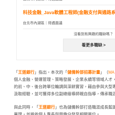
科技金融_Java軟體工程師(金融支付與通路
台北市內湖區｜待遇面議
沒看到有興趣的職缺嗎？
看更多職缺 >
「
王道銀行
」指出，本次的「
儲備幹部招募計畫
」（
MA
個人金融、營運管理、策略發展、企業永續等領域人才
的前、中、後台跨單位輪調與深耕實習，藉由參與大型
汲取經驗，並可獲得多位副總級導師親自指導，傳承職
與此同時，「
王道銀行
」也為儲備幹部打造職涯成長藍
襄理，並將依個人專長與興趣分發至相關單位。