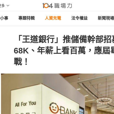
更多
小事
專題特輯
人資充電
法令權益
新聞現場
「王道銀行」推儲備幹部招
68K、年薪上看百萬，應屆
戰！