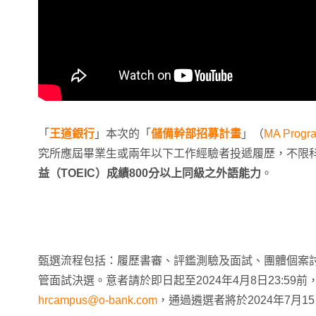
「
王道銀行
」本次的「
儲備幹部招募計畫
」（
MA Progr
究所應屆畢業生或兩年以下工作經驗者投遞履歷，不限
益（TOEIC）成績800分以上同級之外語能力
。
甄選流程包括：履歷書審、評鑑測驗及面試、團體個案
管面試決選。意者請於即日起至2024年4月8日23:59
hrcampus@o-bank.com
，通過遴選者將於2024年7月1