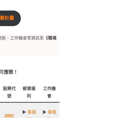
招募計畫
動態、工作機會等資訊至
《職場
可應徵！
股票代
薪資福
工作機
號
利
會
▶
看福
▶
看職
2881