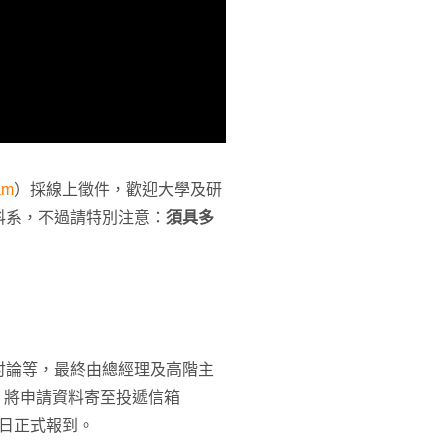
am
）採線上徵件，歡迎大學及研
科系，不過請特別注意：
須具多
討論等，最終由總經理及高階主
前，將申請資料寄至投遞信箱
5日正式報到。