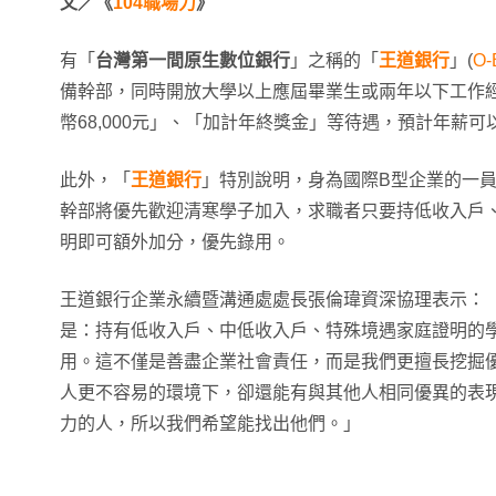
文／《
104職場力
》
有「
台灣第一間原生數位銀行
」之稱的「
王道銀行
」(
O-
備幹部，同時開放大學以上應屆畢業生或兩年以下工作
幣68,000元」、「加計年終獎金」等待遇，預計年薪可
此外，「
王道銀行
」特別說明，身為國際B型企業的一
幹部將優先歡迎清寒學子加入，求職者只要持低收入戶
明即可額外加分，優先錄用。
王道銀行企業永續暨溝通處處長張倫瑋資深協理表示：
是：持有低收入戶、中低收入戶、特殊境遇家庭證明的
用。這不僅是善盡企業社會責任，而是我們更擅長挖掘
人更不容易的環境下，卻還能有與其他人相同優異的表
力的人，所以我們希望能找出他們。」