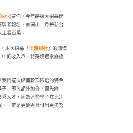
Bank
)宣佈，今年將擴大招募儲
經驗者報名，並開出「月薪新台
以上看百萬。
員，本次招募「
王道銀行
」的儲備
、中低收入戶、特殊境遇家庭證
「我們這次儲備幹部徵選的特色
學子，即可額外加分，優先錄
優秀人才，因為這些學子在比別
現，一定是更優秀且付出更多努