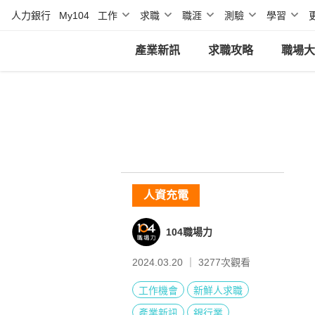
人力銀行
My104
工作
求職
職涯
測驗
學習
產業新訊
求職攻略
職場大
人資充電
104職場力
2024.03.20 ｜
3277
次觀看
工作機會
新鮮人求職
產業新訊
銀行業