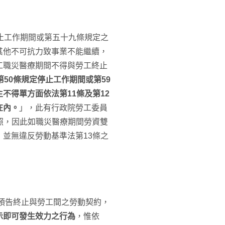
止工作期間或第五十九條規定之
其他不可抗力致事業不能繼續，
工職災醫療期間不得與勞工終止
50條規定停止工作期間或第59
不得單方面依法第11條及第12
在內。
」，此有行政院勞工委員
可資參照，因此如職災醫療期間勞資雙
並無違反勞動基準法第13條之
經預告終止與勞工間之勞動契約，
示即可發生效力之行為
，惟依