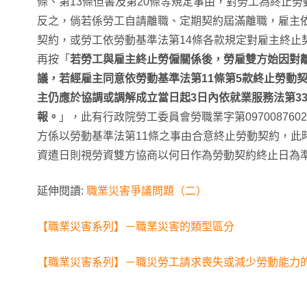
條、第13條但書及第20條等規定事由，對勞工為終止
反之，倘若係勞工自請離職、定期契約屆滿離職，雇主依
契約，或勞工依勞動基準法第14條各款規定對雇主終止
再按「
若勞工與雇主終止勞僱關係後，勞雇雙方始因對
議，若經雇主同意依勞動基準法第11條第5款終止勞動
主仍應於協調或調解成立當日起3日內依就業服務法第3
報。
」，此有行政院勞工委員會勞職業字第09700876
方係以勞動基準法第11條之事由合意終止勞動契約，此
資遣日則視勞資雙方協商以何日作為勞動契約終止日為
延伸閱讀:
職業災害爭議問題（二）
【職業災害系列】－職業災害的類型區分
【職業災害系列】－職災勞工請求喪失或減少勞動能力