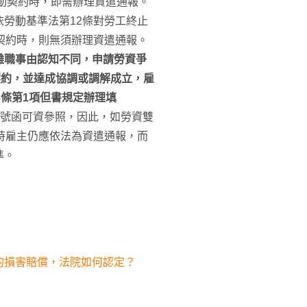
勞動契約時，即需辦理資遣通報。
勞動基準法第12條對勞工終止
契約時，則無須辦理資遣通報。
離職事由認知不同，申請勞資爭
契約，並達成協調或調解成立，雇
3條第1項但書規定辦理填
02號函可資參照，因此，如勞資雙
時雇主仍應依法為資遣通報，而
準。
的損害賠償，法院如何認定？