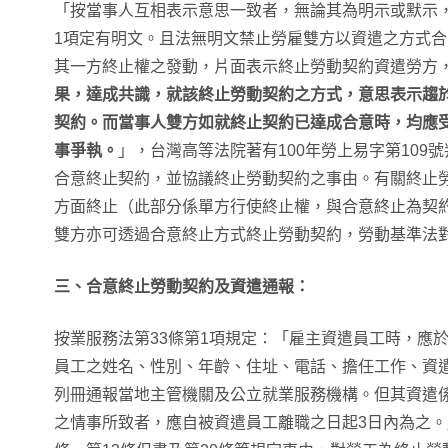
「按當事人互相表示意思一致者，無論其為明示或默示，
1項定有明文。且法無明文禁止勞雇雙方以資遣之方式
其一方終止權之發動，片面表示終止勞動契約資遣勞方
果，達成共識，就該終止勞動契約之方式，意思表示趨
契約。而當事人雙方如就終止契約已達成合意時，均應
事爭執。
」，台灣高等法院著有100年勞上易字第109
合意終止契約，並協議終止勞動契約之事由。有關終止
方面終止（此部分係單方行使終止權，與合意終止為契
雙方亦可透過合意終止方式終止勞動契約，勞動基準法
三、合意終止勞動契約及資遣通報：
按業服務法第33條第1項規定：「雇主資遣員工時，應於
員工之姓名、性別、年齡、住址、電話、擔任工作、資
列冊通報當地主管機關及公立就業服務機構。但其資遣
之情事所致者，應自被資遣員工離職之日起3日內為之。