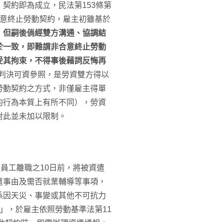
契約即為成立，民法第153條第
合意終止勞動契約，雇主初雖基於
，
但嗣後倘經雙方溝通、協調結
於一致，即難謂非合意終止勞動
受其拘束，不得事後藉詞反悔再
號判決可資參照，是勞資雙方得以
勞動契約之方式，非僅雇主得單
約行為本質上有所不同），勞資
對此並未加以限制。
員工離職之10日前，將被資遣
遣事由及需否就業輔導等事項，
係因天災、事變或其他不可抗力
」，於雇主依照勞動基準法第11