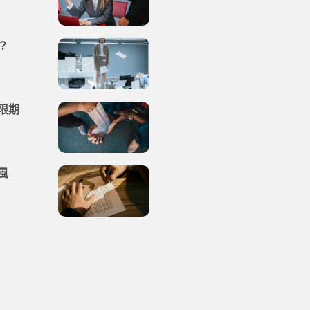
？
限期
風