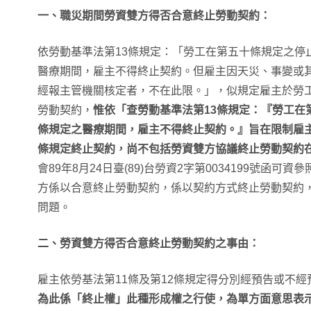
一、職災期間勞資雙方得否合意終止勞動契約：
依勞動基準法第13條規定：「勞工在第五十條規定之停
醫療期間，雇主不得終止契約。但雇主因天災、事變或
經報主管機關核定者，不在此限。」，似規定雇主於勞
勞動契約，
惟依「查勞動基準法第13條規定：『勞工在第
條規定之醫療期間，雇主不得終止契約。』旨在限制雇主
條規定終止契約，尚不包括勞資雙方協議終止勞動契約
會89年8月24日臺(89)台勞資2字第0034199號函
方係以合意終止勞動契約，係以契約方式終止勞動契約，
問題。
二、勞資雙方得否合意終止勞動契約之事由：
雇主依勞基法第11條及第12條規定得分別經預告或不
為此係「終止權」此種形成權之行使，為單方面意思表