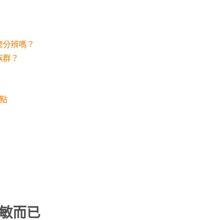
麼分辨嗎？
族群？
點
敏而已