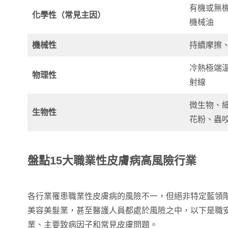
有機或無
化學性（常見主因）
機械油
機械性
持續摩擦
冷熱極端
物理性
射線
微生物、
生物性
花粉、蟲
盤點15大職業性皮膚病高風險行業
各行業罹患職業性皮膚病的風險不一，但絕非特定藍領
美容美髮業，甚至醫護人員都處於風險之中，以下是職安
業、主要致病因子和常見皮膚問題。