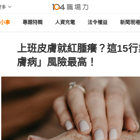
更多
小事
專題特輯
人資充電
法令權益
新聞現場
上班皮膚就紅腫癢？這15
膚病」風險最高！