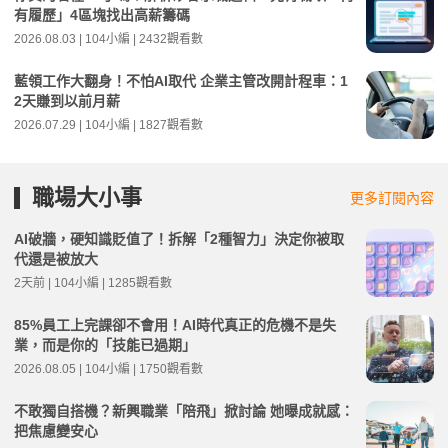
有履歷」4區塊找出高薪籌碼
2026.08.03 | 104小編 | 2432觀看數
藍領工作大翻身！不怕AI取代 企業主管改開計程車：1
2天賺到以前月薪
2026.07.29 | 104小編 | 1827觀看數
職場大小事
更多訂閱內容
AI破牆，硬知識貶值了！拆解「2種智力」決定你被取
代還是被放大
2天前 | 104小編 | 1285觀看數
85%員工上完課卻不會用！AI時代真正的危機不是失
業，而是你的「技能已過期」
2026.08.05 | 104小編 | 1750觀看數
不敢獨自搭機？新興職業「陪飛」掀討論 她曝成就感：
把焦慮變安心