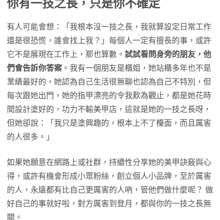
你有一技之長，只是你不確定
有人可能會想：「我根本沒一技之長，我就算設定日常工作
還是很恐慌，誰會找上我？」每個人一定有擅長的事，或許
它不是展現在工作上，那也算數。
試試看問身旁的朋友，他
們會告訴你答案
。我有一個朋友是櫃姐，她站櫃多年也不是
業績最好的，她認為自己生活很無聊也認為自己不特別，但
每次跟她出門，她的指甲漂亮的令我歎為觀止，都是她花時
間設計塗好的，功力不輸美甲店，這就是她的一技之長呀，
但她卻說：「我只是塗興趣的，根本上不了檯面，而且厲害
的人很多。」
如果她願意在網路上或社群，持續性分享她的美甲訣竅與心
得，或許有機會形成小眾粉絲，創立個人小品牌，至於厲害
的人，永遠都有比自己更厲害的人吶，管他們做什麼呢？ 做
好自己的事就好啦，對方厲害到登月，都與你的一技之長無
關。