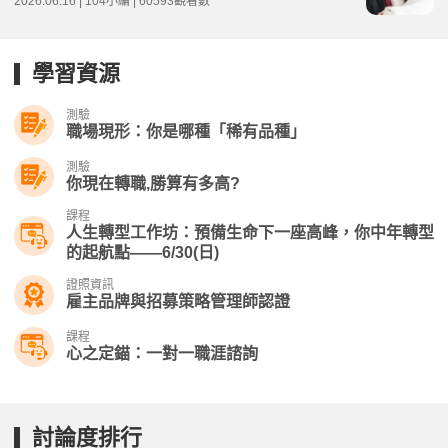
2026.06.16 | 104小編 | 60593觀看數
學習資源
測驗
職場現形：你是哪種「稀有品種」
測驗
你現在轉職,勝算有多高?
課程
人生轉型工作坊：預備生命下一座高峰，你中年轉型
的起航點——6/30(日)
證照資訊
雇主品牌與招募策略管理師認證
課程
心之定錨：一對一職涯諮詢
討論度排行