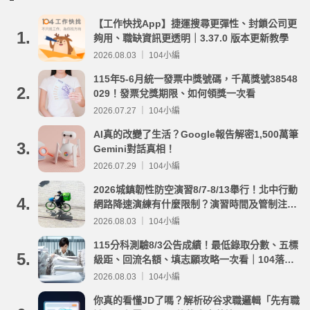
【工作快找App】捷運搜尋更彈性、封鎖公司更
1.
夠用、職缺資訊更透明｜3.37.0 版本更新教學
2026.08.03 ｜ 104小編
115年5-6月統一發票中獎號碼，千萬獎號38548
2.
029！發票兌獎期限、如何領獎一次看
2026.07.27 ｜ 104小編
AI真的改變了生活？Google報告解密1,500萬筆
3.
Gemini對話真相！
2026.07.29 ｜ 104小編
2026城鎮韌性防空演習8/7-8/13舉行！北中行動
4.
網路降速演練有什麼限制？演習時間及管制注意
事項整理
2026.08.03 ｜ 104小編
115分科測驗8/3公告成績！最低錄取分數、五標
5.
級距、回流名額、填志願攻略一次看｜104落點
分析
2026.08.03 ｜ 104小編
你真的看懂JD了嗎？解析矽谷求職邏輯「先有職