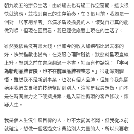
朝九晚五的辦公生活，由於過去也有過工作空窗期，這次很
快就適應，並找到自己的生存節奏，在 3 個月前，我還是一
個對「居家創業者」充滿矛盾及擔憂的人，懷疑自己真的能
做到嗎？但現在回頭看，我已經徹底愛上現在的生活了。
雖然我依舊沒有賺大錢，但如今的收入加總都比過去來的
好，快樂指數也變高，在克服心理障礙後，狀態就呈現直線
上升，想到之前在書店翻過一本書，裡面有句話說：
「寧可
為新創品牌冒險，也不在龍頭品牌裡喪志。」
很能深刻體
悟，雖然我不是新創事業，也沒有個人品牌，但如今我能開
始用我過去累積的技能幫助到別人，這就是我最想做，而不
是在時間壓力之下硬擠提案，進入惡性循環的客戶修改，懷
疑人生。
我是個人生沒什麼目標的人，也不太愛當老闆，但我從以前
就確定，想做一個透過文字帶給別人力量的人，所以只要收