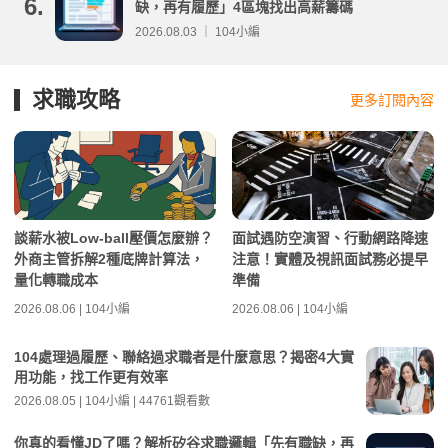
6.
缺，再有履歷」4區塊找出高薪籌碼
2026.08.03 ｜ 104小編
求職攻略
更多訂閱內容
談薪水被Low-ball壓價怎麼辦？
面試遇防空演習、行動網路降速
外商主管拆解2種底牌計算法，
注意！實體及視訊面試務必提早
量化轉職成本
準備
2026.08.06 | 104小編
2026.08.06 | 104小編
104處理過履歷、聯絡過求職者是什麼意思？揭密4大實
用功能，找工作更有效率
2026.08.05 | 104小編 | 44761觀看數
你真的看懂JD了嗎？解析矽谷求職邏輯「先有職缺，再