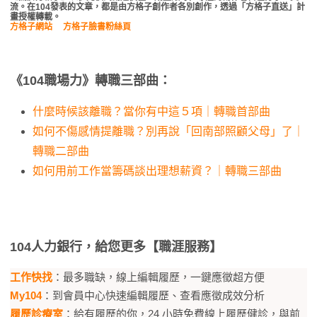
流。在104發表的文章，都是由方格子創作者各別創作，透過「方格子直送」計
畫授權轉載。
方格子網站
方格子臉書粉絲頁
《104職場力》轉職三部曲：
什麼時候該離職？當你有中這５項｜轉職首部曲
如何不傷感情提離職？別再說「回南部照顧父母」了｜
轉職二部曲
如何用前工作當籌碼談出理想薪資？｜轉職三部曲
104人力銀行，給您更多【職涯服務】
工作快找
：最多職缺，線上編輯履歷，一鍵應徵超方便
My104
：到會員中心快速編輯履歷、查看應徵成效分析
履歷診療室
：給有履歷的你，24 小時免費線上履歷健診，與前