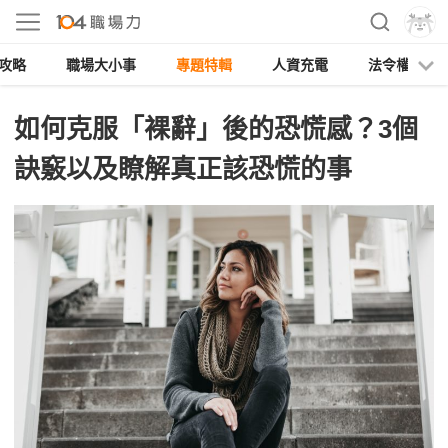
攻略
職場大小事
專題特輯
人資充電
法令權益
如何克服「裸辭」後的恐慌感？3個
訣竅以及瞭解真正該恐慌的事