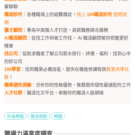
輩聊聊
職涯診所
：各種職場上的疑難雜症，
快上
104職涯診所
發問諮
詢
獵才顧問
：專為中高階人才打造，高薪職務媒合服務
AI職涯顧問
：從找工作到被工作找，​ AI 職涯顧問幫你把握更好
機會​
找公司
：協助求職者了解公司薪水排行、評價、福利，找到心中
的好公司
104學習
：找到職業必備技能，提供在職進修課程與
教室共學社
群
！
職業適性測驗
：分析你的性格優勢，推薦跟你個性最速配的工作
人才社群：
職涯社交平台，串聯你的職涯人脈網絡
年後轉職
職涯規劃
轉職
職場力滿意度調查