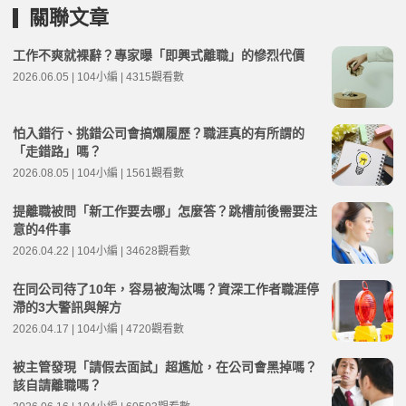
關聯文章
工作不爽就裸辭？專家曝「即興式離職」的慘烈代價
2026.06.05 | 104小編 | 4315觀看數
怕入錯行、挑錯公司會搞爛履歷？職涯真的有所謂的
「走錯路」嗎？
2026.08.05 | 104小編 | 1561觀看數
提離職被問「新工作要去哪」怎麼答？跳槽前後需要注
意的4件事
2026.04.22 | 104小編 | 34628觀看數
在同公司待了10年，容易被淘汰嗎？資深工作者職涯停
滯的3大警訊與解方
2026.04.17 | 104小編 | 4720觀看數
被主管發現「請假去面試」超尷尬，在公司會黑掉嗎？
該自請離職嗎？