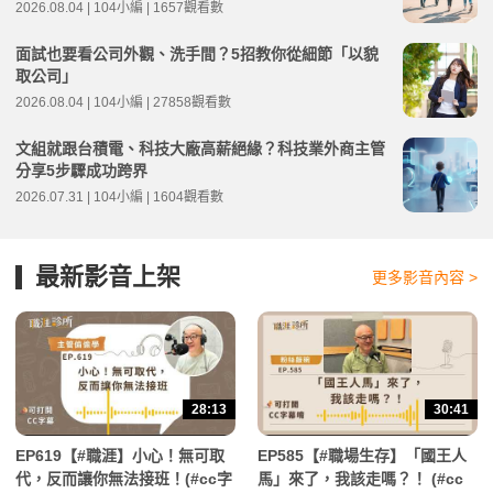
2026.08.04 | 104小編 | 1657觀看數
面試也要看公司外觀、洗手間？5招教你從細節「以貌
取公司」
2026.08.04 | 104小編 | 27858觀看數
文組就跟台積電、科技大廠高薪絕緣？科技業外商主管
分享5步驟成功跨界
2026.07.31 | 104小編 | 1604觀看數
最新影音上架
更多影音內容 >
28:13
30:41
EP619【#職涯】小心！無可取
EP585【#職場生存】「國王人
代，反而讓你無法接班！(#cc字
馬」來了，我該走嗎？！ (#cc