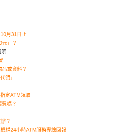
10月31日止
0元」？
說明
置
些物品或資料？
人代領」
？
指定ATM領取
續費嗎？
麼辦？
機構24小時ATM服務專線回報
？