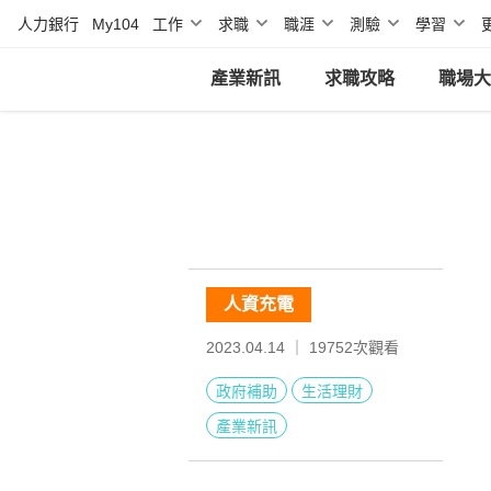
人力銀行
My104
工作
求職
職涯
測驗
學習
產業新訊
求職攻略
職場大
人資充電
2023.04.14 ｜
19752
次觀看
政府補助
生活理財
產業新訊