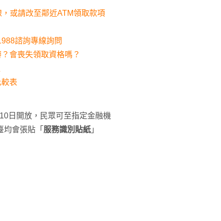
線，或請改至鄰近ATM領取款項
988諮詢專線詢問
辦？會喪失領取資格嗎？
取
比較表
月10日開放，民眾可至指定金融機
臺均會張貼「
服務識別貼紙
」