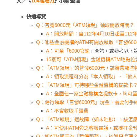
文／《
104職場力
》小編 整理
快速導覽
Q：普發6000元「ATM領現」領取開放時間？
A：開放時間：自112年4月10日起至112年
Q：哪些金融機構的ATM有開放領取「普發600
A：可至「
6000官網
」查詢，或參考以下
15家可「ATM領現」金融機構ATM地點位
Q：「ATM領現」的普發6000元，該攜帶哪
A：領取流程可分為「本人領取」、「他
Q：「ATM領現」可持哪些金融機構的提款卡
A：全國任一家金融機構之提款卡，均可至
Q：跨行領取「普發6000元」現金，需要付手
A：不會收取手續費
Q：「ATM領現」遇故障（如未吐鈔），該怎
A：可使用ATM旁之客服電話，或撥打金融
Q：如ATM顯示為「暫停服務」，該如何處理