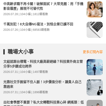
中高齡求職不再卡關！破解面試 7 大常見題：用「手機
影音履歷」展現不可替代性
2026.07.28 | 104小編 | 1812觀看數
千萬別犯！8大自傳NG寫法，別怪企業已讀不回
2026.07.26 | 104小編 | 68583觀看數
職場大小事
更多訂閱內容
文組就跟台積電、科技大廠高薪絕緣？科技業外商主管
分享5步驟成功跨界
2026.07.31 | 104小編 | 1497觀看數
光靠社交手腕留不住人脈！3步價值分析，讓貴人自己
靠過來
2026.07.31 | 104小編 | 1896觀看數
出社會學歷不重要？私大女轉戰科技業心碎 網搖頭：低