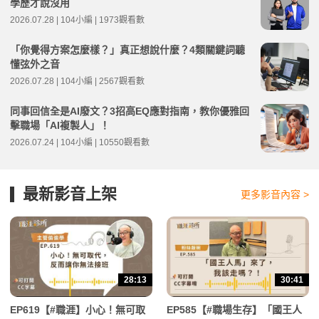
學歷才說沒用
2026.07.28 | 104小編 | 1973觀看數
「你覺得方案怎麼樣？」真正想說什麼？4類關鍵詞聽
懂弦外之音
2026.07.28 | 104小編 | 2567觀看數
同事回信全是AI廢文？3招高EQ應對指南，教你優雅回
擊職場「AI複製人」！
2026.07.24 | 104小編 | 10550觀看數
最新影音上架
更多影音內容 >
28:13
30:41
EP619【#職涯】小心！無可取
EP585【#職場生存】「國王人