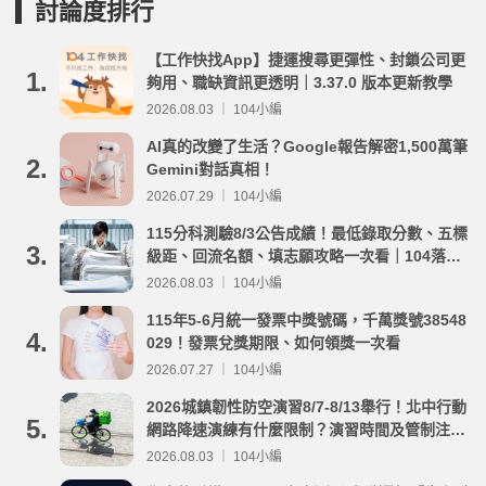
討論度排行
【工作快找App】捷運搜尋更彈性、封鎖公司更
1.
夠用、職缺資訊更透明｜3.37.0 版本更新教學
2026.08.03 ｜ 104小編
AI真的改變了生活？Google報告解密1,500萬筆
2.
Gemini對話真相！
2026.07.29 ｜ 104小編
115分科測驗8/3公告成績！最低錄取分數、五標
3.
級距、回流名額、填志願攻略一次看｜104落點
分析
2026.08.03 ｜ 104小編
115年5-6月統一發票中獎號碼，千萬獎號38548
4.
029！發票兌獎期限、如何領獎一次看
2026.07.27 ｜ 104小編
2026城鎮韌性防空演習8/7-8/13舉行！北中行動
5.
網路降速演練有什麼限制？演習時間及管制注意
事項整理
2026.08.03 ｜ 104小編