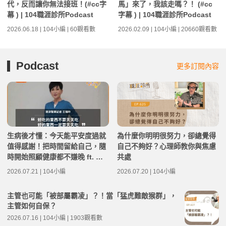
代，反而讓你無法接班！(#cc字
馬」來了，我該走嗎？！ (#cc
幕 ) | 104職涯診所Podcast
字幕 ) | 104職涯診所Podcast
2026.06.18 | 104小編 | 60觀看數
2026.02.09 | 104小編 | 20660觀看數
Podcast
更多訂閱內容
生病後才懂：今天能平安度過就
為什麼你明明很努力，卻總覺得
值得感謝！把時間留給自己，隨
自己不夠好？心理師教你與焦慮
時開始照顧健康都不嫌晚 ft. 資
共處
深醫藥記者王瑞玲 | 高年級不打
2026.07.21 | 104小編
2026.07.20 | 104小編
烊 x 用 AI 點亮第二人生 EP282
主管也可能「被部屬霸凌」？！當「猛虎難敵猴群」，
主管如何自保？
2026.07.16 | 104小編 | 1903觀看數