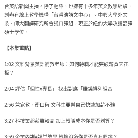
台英語新聞主播。除了翻譯，也擁有十多年英文教學經驗，
創辦有線上教學機構「台灣浩語文中心」。中興大學外文
系、師大翻譯研究所會議口譯組，現正於紐約大學攻讀翻譯
碩士學位。
【本集重點】
1:02 文科背景英語補教老師：如何轉職才能突破薪資天花
板？
2:04 評估「個性x專長」 找出對應「賺錢排列組合」
2:56 兼家教、衝口碑 文科生要幫自己快速加薪不難
3:27 科技業起薪雖較高 加上轉職成本你是否划算？
3:59 企業內訓≠課堂教學 轉換跑道你是否真有興趣？