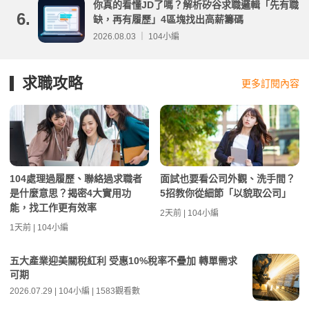
你真的看懂JD了嗎？解析矽谷求職邏輯「先有職
6.
缺，再有履歷」4區塊找出高薪籌碼
2026.08.03 ｜ 104小編
求職攻略
更多訂閱內容
104處理過履歷、聯絡過求職者
面試也要看公司外觀、洗手間？
是什麼意思？揭密4大實用功
5招教你從細節「以貌取公司」
能，找工作更有效率
2天前 | 104小編
1天前 | 104小編
五大產業迎美關稅紅利 受惠10%稅率不疊加 轉單需求
可期
2026.07.29 | 104小編 | 1583觀看數