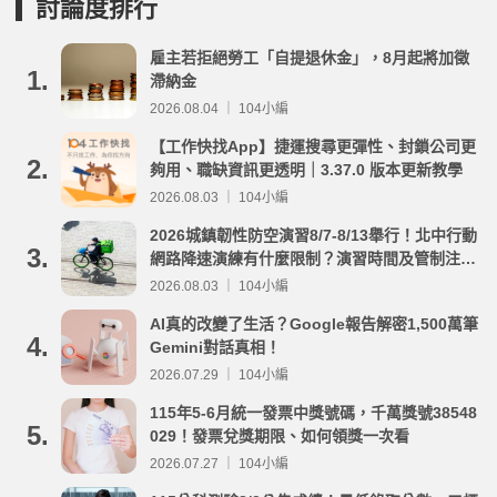
討論度排行
雇主若拒絕勞工「自提退休金」，8月起將加徵
1.
滯納金
2026.08.04 ｜ 104小編
【工作快找App】捷運搜尋更彈性、封鎖公司更
2.
夠用、職缺資訊更透明｜3.37.0 版本更新教學
2026.08.03 ｜ 104小編
2026城鎮韌性防空演習8/7-8/13舉行！北中行動
3.
網路降速演練有什麼限制？演習時間及管制注意
事項整理
2026.08.03 ｜ 104小編
AI真的改變了生活？Google報告解密1,500萬筆
4.
Gemini對話真相！
2026.07.29 ｜ 104小編
115年5-6月統一發票中獎號碼，千萬獎號38548
5.
029！發票兌獎期限、如何領獎一次看
2026.07.27 ｜ 104小編