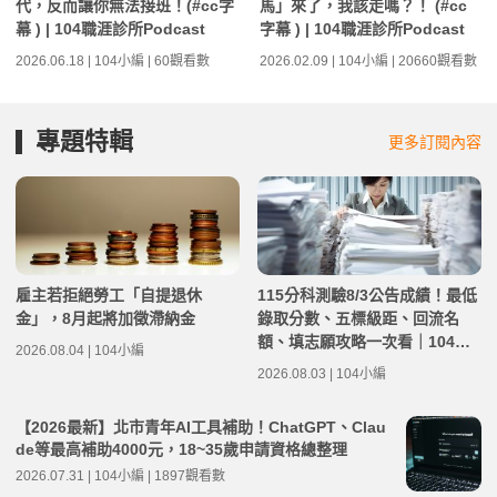
代，反而讓你無法接班！(#cc字
馬」來了，我該走嗎？！ (#cc
幕 ) | 104職涯診所Podcast
字幕 ) | 104職涯診所Podcast
2026.06.18 | 104小編 | 60觀看數
2026.02.09 | 104小編 | 20660觀看數
專題特輯
更多訂閱內容
雇主若拒絕勞工「自提退休
115分科測驗8/3公告成績！最低
金」，8月起將加徵滯納金
錄取分數、五標級距、回流名
額、填志願攻略一次看｜104落
2026.08.04 | 104小編
點分析
2026.08.03 | 104小編
【2026最新】北市青年AI工具補助！ChatGPT、Clau
de等最高補助4000元，18~35歲申請資格總整理
2026.07.31 | 104小編 | 1897觀看數