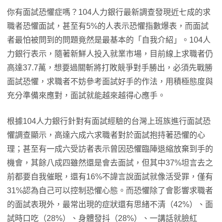
你有面試恐懼症嗎？104人力銀行最新調查發現近七成的求
職者恐懼面試，甚至有5%的人表示恐懼指數爆表，而面試
者最怕被問到的問題竟然是最基本的「自我介紹」。104人
力銀行表示，隨著新鮮人投入就業市場，目前線上求職者仍
高達37.7萬，想要過關斬將打敗競爭對手勝出，必須先戰勝
面試恐懼，求職者不妨參考面試好手的作法，用積極態度與
充分準備來應對，面試就能越來越得心應手。
根據104人力銀行針對有面試經驗的台灣上班族進行面試恐
懼調查顯示，高達六成六求職者對於面試抱持著恐懼的心
理；甚至有一成六受訪者表示曾因恐懼臨陣退縮放棄到手的
機會，其餘八成四雖然還是會去面試，但其中37%坦言去之
前都要自我催眠，還有16%不諱言說面試就像活受罪，僅有
31%認為自己可以控制恐懼心態。而恐懼除了會影響求職者
的面試表現外，最常出現的症狀還有思緒不清（42%）、面
試時口吃（28%）、身體發抖（28%）、一講話就臉紅