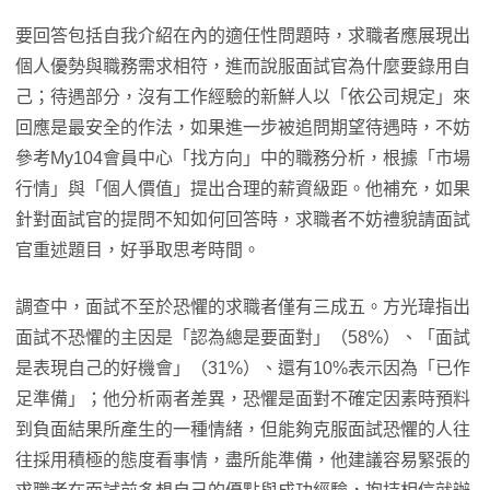
要回答包括自我介紹在內的適任性問題時，求職者應展現出
個人優勢與職務需求相符，進而說服面試官為什麼要錄用自
己；待遇部分，沒有工作經驗的新鮮人以「依公司規定」來
回應是最安全的作法，如果進一步被追問期望待遇時，不妨
參考My104會員中心「找方向」中的職務分析，根據「市場
行情」與「個人價值」提出合理的薪資級距。他補充，如果
針對面試官的提問不知如何回答時，求職者不妨禮貌請面試
官重述題目，好爭取思考時間。
調查中，面試不至於恐懼的求職者僅有三成五。方光瑋指出
面試不恐懼的主因是「認為總是要面對」（58%）、「面試
是表現自己的好機會」（31%）、還有10%表示因為「已作
足準備」；他分析兩者差異，恐懼是面對不確定因素時預料
到負面結果所產生的一種情緒，但能夠克服面試恐懼的人往
往採用積極的態度看事情，盡所能準備，他建議容易緊張的