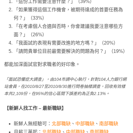
「這份工作需要注意什麼？」（39%）
「如果獲得這個工作機會，被期待達成的首要任務為
何？」（33%）
「在考慮個人合適與否時，你會建議我要注意哪些方
面？」（26%）
「我面試的表現有需要改進的地方嗎？」（20%）
「請問貴單位目前最需要解決的問題為何？」（19%）
都能加深面試官對求職者的好印象。
「面試恐懼症大調查」，由104市調中心執行，針對104人力銀行網
站會員，在2010/8/27至2010/8/30進行問卷抽樣調查，回收有效樣
本共2,109份，在95%的信心區間下誤差約為正負2.13%。
【新鮮人找工作 – 最新職缺】
新鮮人無經驗可：
北部職缺
、
中部職缺
、
南部職缺
月薪三萬起：
北部職缺
、
中部職缺
、
南部職缺