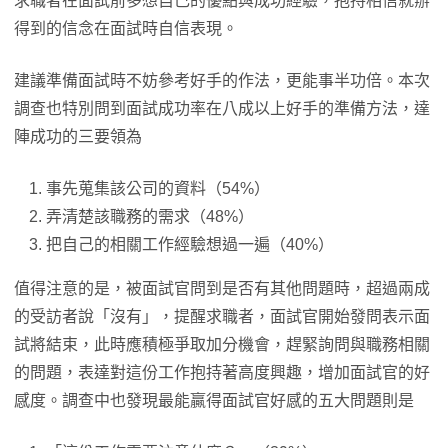
求職者在面試前多想自己的優點與成功經驗，抱持相信就辦
得到的信念在面試時自信表現。
建議準備面試時不妨參考好手的作法，更能事半功倍。本次
調查也特別問到面試成功率在八成以上好手的準備方法，達
陣成功的三要領為
事先蒐集該公司的資料（54%）
弄清楚該職務的需求（48%）
把自己的相關工作經驗想過一遍（40%）
值得注意的是，被面試官問到是否有其他問題時，超過兩成
的受訪者說「沒有」，提醒求職者，面試官開始發問表示面
試將結束，此時應積極爭取加分機會，趕緊詢問與職務相關
的問題，表達對這份工作抱持著高度興趣，增加面試官的好
感度。調查中也發現最能贏得面試官好感的五大問題則是