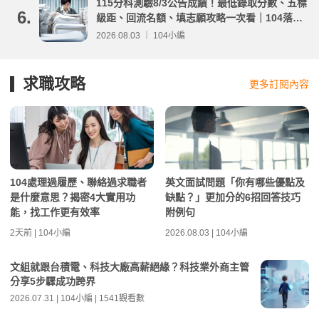
115分科測驗8/3公告成績！最低錄取分數、五標
6.
級距、回流名額、填志願攻略一次看｜104落點
分析
2026.08.03 ｜ 104小編
求職攻略
更多訂閱內容
104處理過履歷、聯絡過求職者
英文面試問題「你有哪些優點及
是什麼意思？揭密4大實用功
缺點？」更加分的6招回答技巧
能，找工作更有效率
附例句
2天前 | 104小編
2026.08.03 | 104小編
文組就跟台積電、科技大廠高薪絕緣？科技業外商主管
分享5步驟成功跨界
2026.07.31 | 104小編 | 1541觀看數