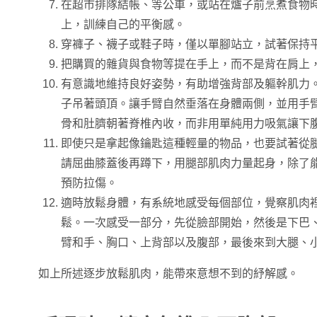
在超市排隊結帳、等公車，或站在爐子前烹煮食物
上，訓練自己的平衡感。
穿褲子、襪子或鞋子時，僅以單腳站立，試著保持
把購買的雜貨與食物等提在手上，而不是背在肩上
有意識地維持良好姿勢，有助增強背部及軀幹肌力
子吊著頭頂。讓手臂自然垂落在身體兩側，並用手
骨和肚臍朝著脊椎內收，而非用單純用力吸氣讓下
即使只是拿起像鑰匙這種輕量的物品，也要試著從
請屈曲膝蓋後再蹲下，用腿部肌肉力量起身，除了
預防拉傷。
適時放鬆身體，有系統地感受每個部位，覺察肌肉
鬆。一次感受一部分，先從臉部開始，然後是下巴
臂和手、胸口、上背部以及腹部，最後來到大腿、
如上所述逐步放鬆肌肉，能帶來意想不到的紓解感。