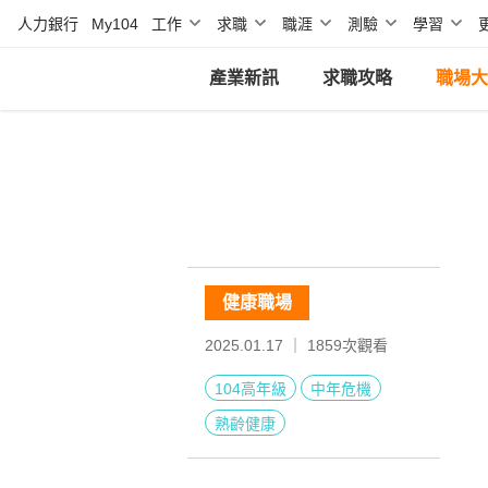
人力銀行
My104
工作
求職
職涯
測驗
學習
產業新訊
求職攻略
職場大
健康職場
2025.01.17 ｜
1859
次觀看
104高年級
中年危機
熟齡健康