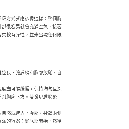
呼吸方式就應該像這樣：整個胸
肺部很容易就會充滿空氣，接著
皆柔軟有彈性，並未出現任何限
椎拉長，讓肩膀和胸廓放鬆，自
。
速度盡可能緩慢，保持均勻且深
移到胸廓下方。若發現肩膀緊
很自然就進入下腹部，身體兩側
填滿的容器：從底部開始，然後