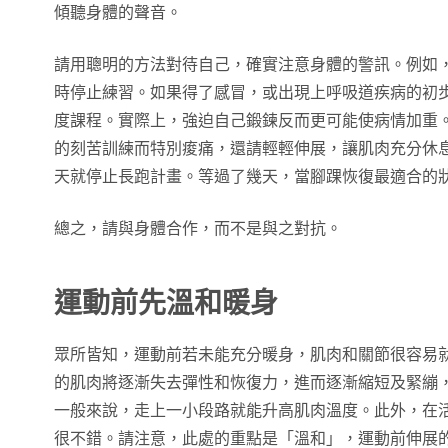
傾聽身體的聲音。
請用聰明的方法對待自己，確實注意身體的警訊。例如
時停止練習。如果得了感冒，或出現上呼吸道疾病的初
度課程。實際上，強迫自己鍛鍊反而更可能使病情加重
的刻苦訓練而特別痠痛，還請輕輕伸展，讓肌肉充分休
天就停止長跑計畫。等過了幾天，當腳踝恢復最適合的
總之，請與身體合作，而不是與之對抗。
運動前先溫和暖身
眾所皆知，運動前若未能充分暖身，肌肉和關節很容易
的肌肉將逐漸失去彈性和恢復力，進而逐漸縮短及緊繃
一般來說，走上一小段路就能升高肌肉溫度。此外，在
很不錯。請注意，此處的重點是「溫和」，運動前伸展