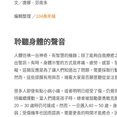
文／唐娜．芬南多
編輯整理 ／
104高年級
聆聽身體的聲音
人體彷彿一台神奇、有智慧的機器；除了能夠自我療癒
出警訊。有時，身體示警的方式是疼痛、疲勞、感冒、
礙。這類反應是為了讓人們知道出了問題，需要採取行
然而，這些提醒有用與否，端看大家是否願意聽從並注
很多人即使有點小病小痛，或者明明已經受了傷，仍覺
持繼續運動。當人們還是孩子時，總會被鼓勵要勇敢克
20 ∼ 30 歲時仍可達成。然而，一旦邁入40 ∼ 50
弱；受傷機率也因而提高，需要更長的時間才能癒合。