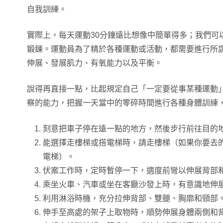
自我訓練。
實際上，每天運動30分鐘遠比想像中簡單得多；我們可
鍛鍊。運動員為了精於各種運動或活動，都需要進行所謂交叉訓
伸展、發展肌力、有氧能力以及平衡。
說得再直接一點，比起規定自己「一定要從事某種運動
察的能力，把握一天當中的零碎時間進行各種身體訓練
刻意把車子停在遠一點的地方，然後步行前往目的
能選擇走樓梯或搭電梯時，請走樓梯（如果你要去
電梯）。
伏案工作時，定時暫停一下，適度前彎以伸展背部
乘坐火車、汽車或坐在客廳沙發上時，有意識地伸
利用淋浴時機，充分拉伸背部、雙腿、胸廓和頸部
伸手至高處的架子上取物時，順勢伸展身體兩側和