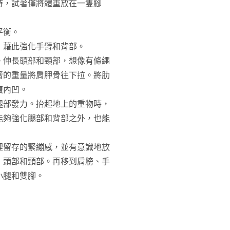
時，試著僅將體重放在一隻腳
平衡。
，藉此強化手臂和背部。
。伸長頭部和頸部，想像有條繩
臂的重量將肩胛骨往下拉。將肋
腹內凹。
腿部發力。抬起地上的重物時，
能夠強化腿部和背部之外，也能
裡留存的緊繃感，並有意識地放
、頭部和頸部。再移到肩膀、手
小腿和雙腳。