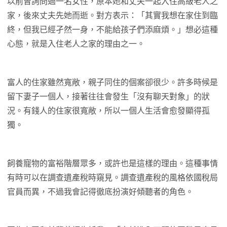
以前曾詢問過一名女性，原本她和丈夫一起入住高級老人之
家，後來丈夫先她而逝。對方表示：「其實我想在家住到臨
終，但我已經孑然一身，不能給孩子們添麻煩。」想必這種
心態，就是入住老人之家的理由之一。
富人的住家雖然寬敞，親子同住的個案卻很少。許多時候是
留下妻子一個人，接著往往會發生「沒有聊天對象」的狀
況。有錢人的住家很寬敞，所以一個人生活會愈發顯得孤
獨。
飼養寵物的富裕階層眾多，或許也是這樣的理由。這種事情
有時可以在調查遺產稅時窺見。調查遺產稅的風格依國稅局
官員而異，不過我會記得徹底扮演好傾聽者的角色。