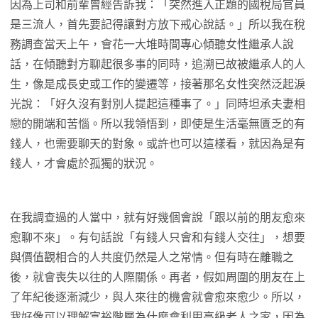
因為上司和前輩曾經告訴我：「突然進入正題的國稅局官員
是三流人，首先要記得讓對方放下戒心說話。」所以我在稅
務調查當天上午，會花一大堆時間專心傾聽女性繼承人說
話，在傾聽對方聊起很多事的同時，追溯已故被繼承人的人
生，像是成長史或工作的變遷等，接著那名女性突然泛起淚
光說：「好久沒有對別人提起這種事了。」同時坦承夫妻相
戀的開端和苦惱。所以我領悟到，即使是生活毫無匱乏的有
錢人，也需要聊天的對象。或許也可以這樣看，就因為是有
錢人，才會處於孤獨的狀況。
在我調查過的人當中，就有好幾個會說「跟以前的朋友愈來
愈聊不來」。有句話說「有錢人只會和有錢人交往」，想要
與價值觀相合的人共度仍然是人之常情。但有時在離職之
後，就會喪失以往的人際關係。再者，假如周圍的朋友在上
了年紀後逐漸減少，與人來往的機會就會愈來愈少。所以，
我好像可以理解富裕階層為什麼會利用高級老人之家，因為