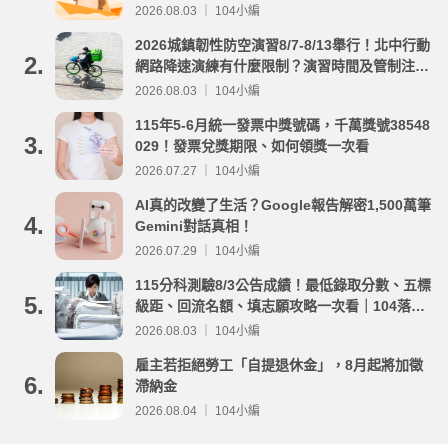
2026.08.03 ｜ 104小編
2026城鎮韌性防空演習8/7-8/13舉行！北中行動
2.
網路降速演練有什麼限制？演習時間及管制注意
事項整理
2026.08.03 ｜ 104小編
115年5-6月統一發票中獎號碼，千萬獎號38548
3.
029！發票兌獎期限、如何領獎一次看
2026.07.27 ｜ 104小編
AI真的改變了生活？Google報告解密1,500萬筆
4.
Gemini對話真相！
2026.07.29 ｜ 104小編
115分科測驗8/3公告成績！最低錄取分數、五標
5.
級距、回流名額、填志願攻略一次看｜104落點
分析
2026.08.03 ｜ 104小編
雇主若拒絕勞工「自提退休金」，8月起將加徵
6.
滯納金
2026.08.04 ｜ 104小編