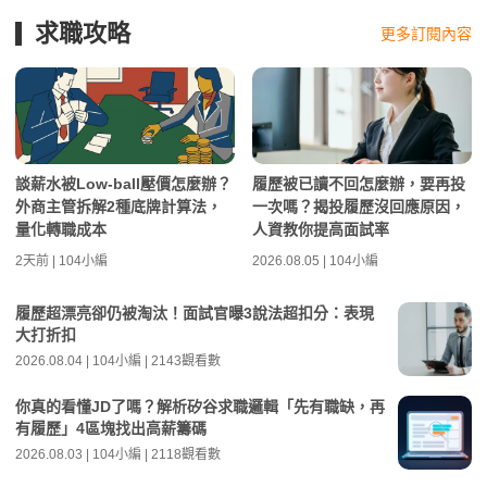
求職攻略
更多訂閱內容
談薪水被Low-ball壓價怎麼辦？
履歷被已讀不回怎麼辦，要再投
外商主管拆解2種底牌計算法，
一次嗎？揭投履歷沒回應原因，
量化轉職成本
人資教你提高面試率
2天前 | 104小編
2026.08.05 | 104小編
履歷超漂亮卻仍被淘汰！面試官曝3說法超扣分：表現
大打折扣
2026.08.04 | 104小編 | 2143觀看數
你真的看懂JD了嗎？解析矽谷求職邏輯「先有職缺，再
有履歷」4區塊找出高薪籌碼
2026.08.03 | 104小編 | 2118觀看數