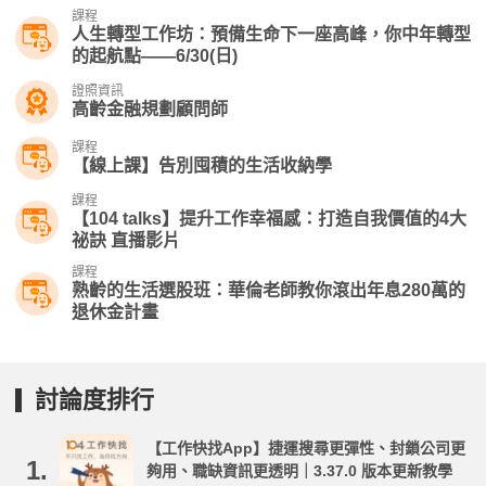
課程
人生轉型工作坊：預備生命下一座高峰，你中年轉型
的起航點——6/30(日)
證照資訊
高齡金融規劃顧問師
課程
【線上課】告別囤積的生活收納學
課程
【104 talks】提升工作幸福感：打造自我價值的4大
祕訣 直播影片
課程
熟齡的生活選股班：華倫老師教你滾出年息280萬的
退休金計畫
討論度排行
【工作快找App】捷運搜尋更彈性、封鎖公司更
1.
夠用、職缺資訊更透明｜3.37.0 版本更新教學