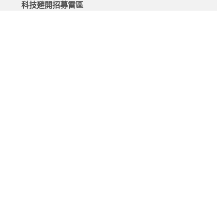
科技避開招募雷區
2026.06.08 | 104小編 | 2624觀看數
HR 發了 10 封邀約，主管卻說「這不是我要的人」？終
募內耗的關鍵解方
2026.06.22 | 104小編 | 1933觀看數
【104 talks】別讓人才登入即登出！打造即戰力的留才漏斗
4/29 免費直播
2026.04.13 | 104小編 | 2104觀看數
2026 招募決勝關鍵：如何極大化「多元管道」履歷量，
AI 鎖定符合人選？
2026.06.15 | 104小編 | 2134觀看數
告別低效招募！畢業季海量履歷期，HR 如何運用 AI 奪
主控權？
2026.06.01 | 104小編 | 1556觀看數