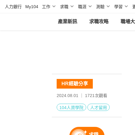
人力銀行
My104
工作
求職
職涯
測驗
學習
產業新訊
求職攻略
職場大
HR經驗分享
2024.08.01 ｜
1721
次觀看
104人資學院
人才留用