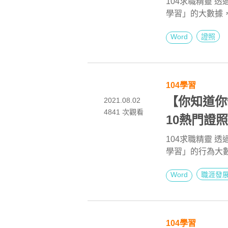
104求職精靈 
學習」的大數據，
蒐的排行榜中找
Word
證照
加強職場競爭力
104學習
【你知道你
2021.08.02
4841
次觀看
10熱門證照
104求職精靈 
學習」的行為大數
些熱門的推薦，
Word
職涯發
強職場競爭力，
104學習