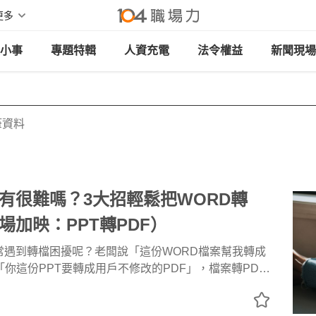
更多
小事
專題特輯
人資充電
法令權益
新聞現場
筆資料
F有很難嗎？3大招輕鬆把WORD轉
場加映：PPT轉PDF）
常遇到轉檔困擾呢？老闆說「這份WORD檔案幫我轉成
「你這份PPT要轉成用戶不修改的PDF」，檔案轉PDF
外下載什麼軟體嗎？超連結轉成PDF還能正常用嗎？不
職場力》幫大家整理3種PDF轉檔方式，以及常見QA，