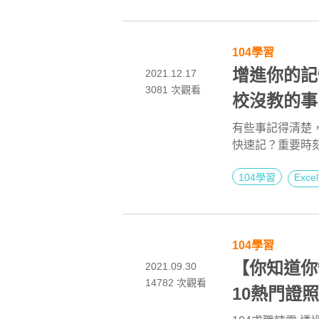
同場還加映PPT
104學習
增進你的記
2021.12.17
3081
次觀看
校沒教的事
有些事記得清楚
快速記？重要時刻
腦不夠好，而是沒
104學習
Excel
104學習
【你知道你缺
2021.09.30
14782
次觀看
10熱門證照