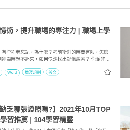
轉PDF的技巧喔！
憶術，提升職場的專注力 | 職場上學
，有些卻老忘記，為什麼？考前衝刺的時間有限，怎麼
卻臨時想不起來，如何快速找出記憶線索？ 你並非頭
學會「科學的記憶術」 。 <滾雪球增強記憶術>
Word
職涯規劃
英文
乏哪張證照嗎?】2021年10月TOP
學習推薦 | 104學習精靈