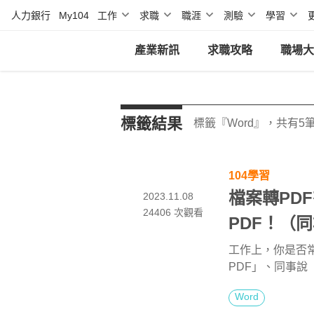
人力銀行
My104
工作
求職
職涯
測驗
學習
產業新訊
求職攻略
職場大
標籤結果
標籤『Word』，共有5
104學習
檔案轉PD
2023.11.08
24406
次觀看
PDF！（同
工作上，你是否
PDF」、同事說
很難嗎？需要額
Word
用擔心，《104