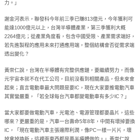
力。」
謝金河表示，聯發科今年前三季已賺813億元，今年獲利可
能達1000億元以上，台灣半導體產業，第三季獲利大概
2264億元；從產業角度看，包含中國受限、產業需求端好，
若先進製程的應用未來打通應用端，整個結構會否從需求端
透出變化？
黃崇仁說，台灣在半導體有完整供應鏈，要繼續努力，而像
元宇宙本就不在代工公司，目前沒看到相關產品，但未來會
起來；直言電動車最大問題是要IC，現在大家要推電動汽車
其實蠻嚴重，「若全球每台汽車都變電動車有多少IC？」
當大家都要做電動汽車，光電池、電源管理都要晶片，這些
哪來？更嚴重的是，汽車一台壽命5年8年，中間有壞掉要換
IC，「現在電動汽車主張邊際利潤，像PC一樣一片片，壞
掉拿掉換新，這裡面東西都是要半導體做的。」黃崇仁說