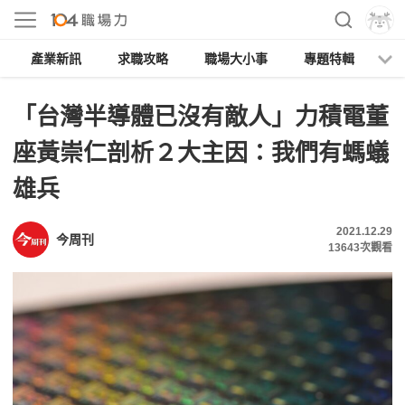
產業新訊
求職攻略
職場大小事
專題特輯
人
「台灣半導體已沒有敵人」力積電董
座黃崇仁剖析２大主因：我們有螞蟻
雄兵
2021.12.29
今周刊
13643
次觀看