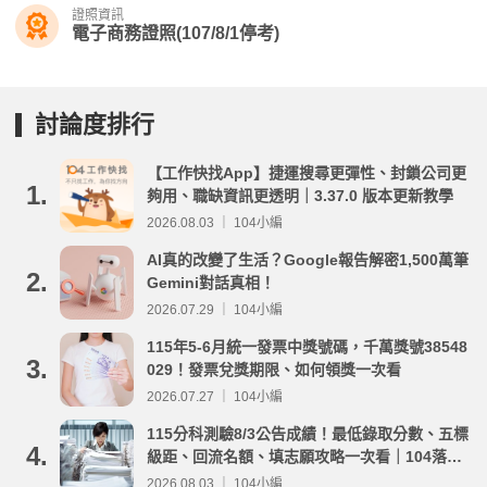
證照資訊
電子商務證照(107/8/1停考)
討論度排行
【工作快找App】捷運搜尋更彈性、封鎖公司更
1.
夠用、職缺資訊更透明｜3.37.0 版本更新教學
2026.08.03 ｜ 104小編
AI真的改變了生活？Google報告解密1,500萬筆
2.
Gemini對話真相！
2026.07.29 ｜ 104小編
115年5-6月統一發票中獎號碼，千萬獎號38548
3.
029！發票兌獎期限、如何領獎一次看
2026.07.27 ｜ 104小編
115分科測驗8/3公告成績！最低錄取分數、五標
4.
級距、回流名額、填志願攻略一次看｜104落點
分析
2026.08.03 ｜ 104小編