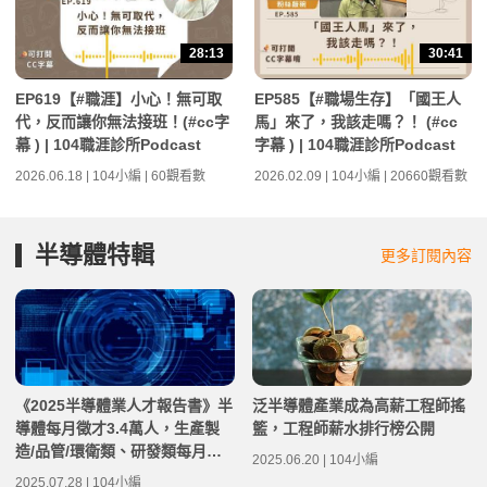
28:13
30:41
EP619【#職涯】小心！無可取
EP585【#職場生存】「國王人
代，反而讓你無法接班！(#cc字
馬」來了，我該走嗎？！ (#cc
幕 ) | 104職涯診所Podcast
字幕 ) | 104職涯診所Podcast
2026.06.18 | 104小編 | 60觀看數
2026.02.09 | 104小編 | 20660觀看數
半導體特輯
更多訂閱內容
《2025半導體業人才報告書》半
泛半導體產業成為高薪工程師搖
導體每月徵才3.4萬人，生產製
籃，工程師薪水排行榜公開
造/品管/環衛類、研發類每月缺
2025.06.20 | 104小編
才近1萬人最多
2025.07.28 | 104小編