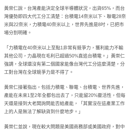
黃崇仁說，台灣產能決定全球半導體狀況，出貨65%，而台
灣優勢即四大代工分工清楚：台積電14奈米以下、聯電28奈
米與22奈米，力積電40奈米以上，世界先進是8吋，已把市
場分割明確。
「力積電在40奈米以上至點1非常有競爭力，獲利能力不輸
其他公司，力晶現在毛利已超過50%直追台積電。」黃崇仁
強調，全球還沒有第二個國家能像台灣代工分這麼清楚，分
工對台灣在全球競爭力是不得了。
黃崇仁接著指出，包括力積電、聯電、台積電、世界先進，
產能在未來1至2年全都包出去了，只能留20%靈活性，但每
天還是接到大老闆詢問能否給產能，「其實沒在這產業工作
上的人是無法了解缺貨到什麼地步。」
黃崇仁並說，現在較大問題是美國商務部或美國政府，對中