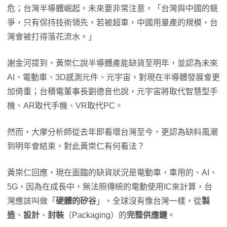
危；台灣半導體崛起，未來要非常注意，「台灣與中國的競
爭，只有保持技術領先，若被超車，中國用量產的規模，台
灣會被打得落花流水。」
謝金河提到，黃崇仁說半導體產能缺貨至明年，並認為未來
AI、電動車、3D感測元件、元宇宙，對現在半導體發展會更
加倚重；台積電董事長劉德音也說，元宇宙將取代智慧型手
機、AR取代手機、VR取代PC。
然而，大摩分析師從去年即看壞台灣至今，更認為缺料風潮
到明年會結束，對此黃崇仁有何看法？
黃崇仁回應，現在面臨的缺貨狀況是電動車，車用的、AI、
5G，因為在成長中，無法照傳統的電動使用IC來計算，台
灣應該叫做「
硬體的矽谷
」，全球沒有像台灣一樣，從
製
造
、
設計
、
封裝
（Packaging）的
完整供應鏈
。