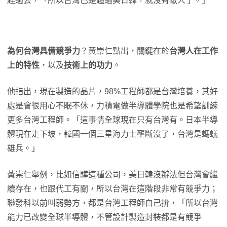
趕過去，「所以台灣已是超過美日韓，就沒有敵人了。」
為何台灣具備競爭力
？黃崇仁點出，關鍵在於
台灣人在工作
上的特性
，以及
技術上的功力
。
他指出，現在製造的晶片，98%工程師都是台灣培養，其好
處是會很用心不眠不休，力積電做半導體學院也是希望訓練
更多台灣工程師。「這事情全球現在只有台灣有。日本半導
體現在走下坡，韓國一個三星海力士壟斷沒了，台灣是螞蟻
雄兵。」
黃崇仁舉例，比如信驊這種公司，美日韓沒辦法但台灣會繼
續存在，也跟代工有關，所以台灣在這階段非常有競爭力；
聯發科以前叫弱勢方，都是台灣工程師自己拚，「所以台灣
能力已改變全球半導體，不管設計製造封裝都是有競爭