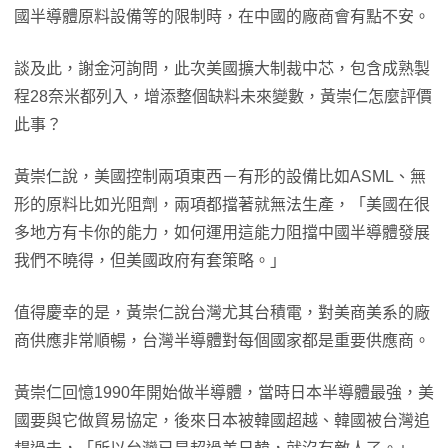
國半導體原料設備等的限制時，在中國的廠商會有點不安。
談及此，謝金河詢問，此次美國擴大制裁中芯，包含成熟製
程28奈米都列入，增添整個缺料未來變數，黃崇仁怎麼評價
此事？
黃崇仁說，美國控制兩項東西－有形的設備比如ASML、無
形的原料比如光阻劑，兩項都擋著就無法生產，「美國在很
多地方有卡你的能力，如何運用這能力阻擋中國半導體發展
我們不曉得，但美國政府有套策略。」
值得慶幸的是，黃崇仁說台灣尤其台積電，對美商美系的廠
商供應非常順暢，台灣半導體對每個國家都是重要供應商。
黃崇仁回憶1990年開始做半導體，當時日本半導體最強，美
國要與它做貿易協定，後來日本被韓國超越、韓國被台灣追