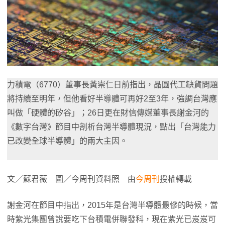
力積電（6770）董事長黃崇仁日前指出，晶圓代工缺貨問題
將持續至明年，但他看好半導體可再好2至3年，強調台灣應
叫做「硬體的矽谷」；26日更在財信傳媒董事長謝金河的
《數字台灣》節目中剖析台灣半導體現況，點出「台灣能力
已改變全球半導體」的兩大主因。
文／蘇君薇 圖／今周刊資料照 由
今周刊
授權轉載
謝金河在節目中指出，2015年是台灣半導體最慘的時候，當
時紫光集團曾說要吃下台積電併聯發科，現在紫光已岌岌可