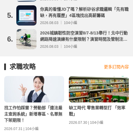
你真的看懂JD了嗎？解析矽谷求職邏輯「先有職
5.
缺，再有履歷」4區塊找出高薪籌碼
2026.08.03 ｜ 104小編
2026城鎮韌性防空演習8/7-8/13舉行！北中行動
6.
網路降速演練有什麼限制？演習時間及管制注意
事項整理
2026.08.03 ｜ 104小編
求職攻略
更多訂閱內容
找工作怕踩雷？勞動部「違法雇
缺工時代 零售業轉型打 「效率
主查詢系統」新增專區、名單無
戰」
下架期限！
2026.07.30 | 104小編
2026.07.31 | 104小編