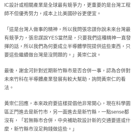
IC設計或相關產業是全球最有競爭力，更重要的是台灣工程
師不但優秀努力，成本上比美國矽谷更便宜。
「這是台灣人做事的精神，所以我問張忠謀你說未來台灣最
有競爭力，張忠謀說YES當然是，只要我們這種精神一直發
揮的話，所以我們為何要成立半導體學院提供這些東西，只
要這些繼續做台灣是沒問題的。」黃崇仁說。
最後，謝金河針對近期新竹縣市是否合併一事，認為合併對
未來竹科在半導體產業發展有較大幫助，詢問黃崇仁的看
法。
黃崇仁回應，本來政府要這樣提倡他非常開心，現在科學園
區正門進去是新竹市，另一面進去是新竹縣，一點sense都
沒有，「若無縣市合併，中央補助款設計新的交通要道或什
麼，新竹縣市沒足夠錢做這些。」