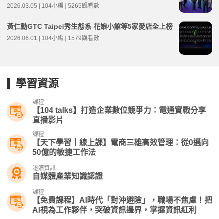
2026.03.05 | 104小編 | 5265觀看數
黃仁勳GTC Taipei秀生態系 花娘小館等5家愛店全上榜
2026.06.01 | 104小編 | 1579觀看數
學習資源
課程
【104 talks】打造企業數位競爭力：電通實戰分享​
直播影片
課程
【天下學習｜線上課】電商三雄高效管理：從0邁向
50億的敏捷工作法
證照資訊
自媒體產業知識認證
課程
【免費課程】AI時代「對沖避險」，職場不焦慮！把
AI視為工作夥伴，突破資訊邊界，掌握資訊紅利