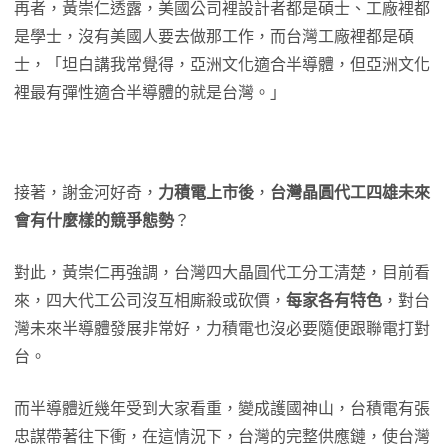
再者，黃崇仁透露，美國公司裡設計者都是碩士、工廠裡都
是學士，沒有美國人要去做那工作，而台灣工廠裡都是碩
士，「坦白講我常覺得，亞洲文化適合半導體，但亞洲文化
裡最有彈性適合半導體的就是台灣。」
接著，謝金河好奇，
力積電上市後
，
台灣晶圓代工四雄未來
會有什麼樣的競爭態勢
？
對此，黃崇仁再強調，台灣四大晶圓代工分工清楚，目前看
來，四大代工公司沒互相廝殺或砍價，
每家各有特色
，對台
灣未來半導體發展非常好，力積電也沒必要隨便跟聯電打對
台。
而半導體近幾年受到大家看重，變成護國神山，台積電有張
忠謀帶著往下衝，在這情況下，台灣的完整供應鏈，使台灣